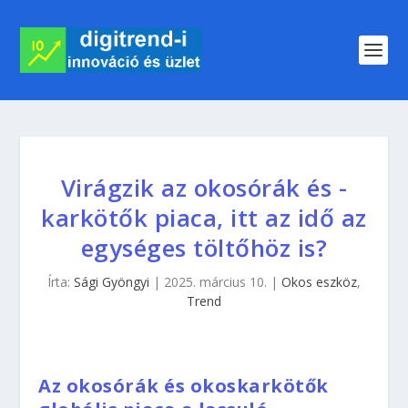
Virágzik az okosórák és -
karkötők piaca, itt az idő az
egységes töltőhöz is?
Írta:
Sági Gyöngyi
|
2025. március 10.
|
Okos eszköz
,
Trend
Az okosórák és okoskarkötők