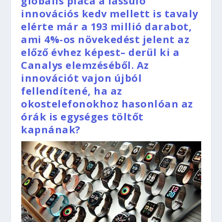
globális piaca a lassuló
innovációs kedv mellett is tavaly
elérte már a 193 millió darabot,
ami 4%-os növekedést jelent az
előző évhez képest– derül ki a
Canalys elemzéséből. Az
innovációt vajon újból
fellendítené, ha az
okostelefonokhoz hasonlóan az
órák is egységes töltőt
kapnának?