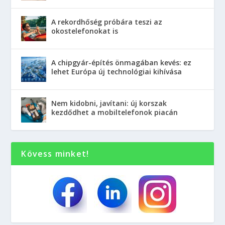
A rekordhőség próbára teszi az
okostelefonokat is
A chipgyár-építés önmagában kevés: ez
lehet Európa új technológiai kihívása
Nem kidobni, javítani: új korszak
kezdődhet a mobiltelefonok piacán
Kövess minket!