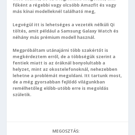
főként a régebbi vagy olcsóbb Amazfit és vagy
más kínai modelleknél található meg,
Legvégül itt is lehetséges a vezeték nélküli Qi
töltés, amit például a Samsung Galaxy Watch és
néhány más prémium modell használ.
Megpróbáltam utánajárni több szakértőt is
megkérdeztem erről, de a többségük szerint a
fentiek miatt is az óráknál bonyolultabb a
helyzet, mint az okostelefonoknál, nehezebben
lehetne a problémát megoldani. Itt tartunk most,
de a még gyorsabban fejlődő világunkban
remélhetőleg előbb-utóbb erre is megoldás
születik.
MEGOSZTÁS: