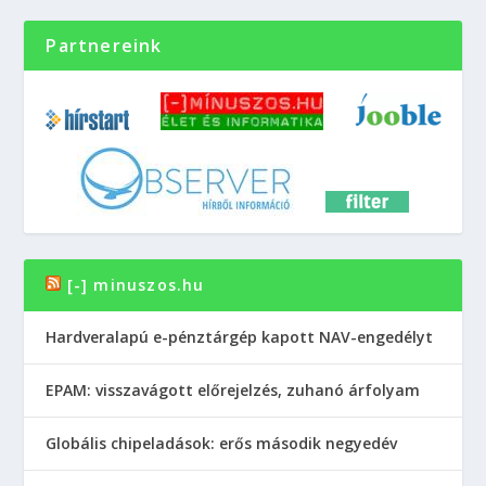
Partnereink
[-] minuszos.hu
Hardveralapú e-pénztárgép kapott NAV-engedélyt
EPAM: visszavágott előrejelzés, zuhanó árfolyam
Globális chipeladások: erős második negyedév