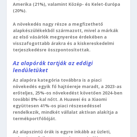
Amerika (21%), valamint Közép- és Kelet-Európa
(20%).
A növekedés nagy része a megfizethető
alapkészülékekből származott, mivel a márkák
az első vásárlók megnyerése érdekében a
visszafogottabb árakra és a kiskereskedelmi
terjeszkedésre összpontosítottak.
Az alapórák tartják az eddigi
lendületüket
Az alapóra kategória továbbra is a piaci
növekedés egyik fő hajtóereje maradt, a 2023-as
erőteljes, 25%-os növekedést követően 2024-ben
további 8%-kal nőtt. A Huawei és a Xiaomi
együttesen 41%-os piaci részesedéssel
rendelkezik, mindkét vállalat aktívan alakítja a
termékportfólióját.
Az alapszintű órák is egyre inkább az üzleti,