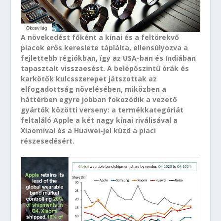
A növekedést főként a kínai és a feltörekvő
piacok erős kereslete táplálta, ellensúlyozva a
fejlettebb régiókban, így az USA-ban és Indiában
tapasztalt visszaesést. A belépőszintű órák és
karkötők kulcsszerepet játszottak az
elfogadottság növelésében, miközben a
háttérben egyre jobban fokozódik a vezető
gyártók közötti verseny: a termékkategóriát
feltaláló Apple a két nagy kínai riválisával a
Xiaomival és a Huawei-jel küzd a piaci
részesedésért.