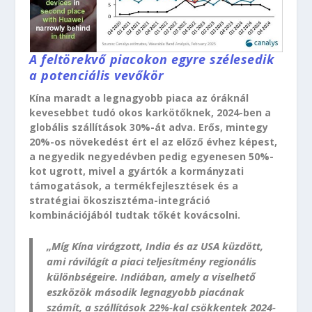
A feltörekvő piacokon egyre szélesedik
a potenciális vevőkör
Kína maradt a legnagyobb piaca az óráknál
kevesebbet tudó okos karkötőknek, 2024-ben a
globális szállítások 30%-át adva. Erős, mintegy
20%-os növekedést ért el az előző évhez képest,
a negyedik negyedévben pedig egyenesen 50%-
kot ugrott, mivel a gyártók a kormányzati
támogatások, a termékfejlesztések és a
stratégiai ökoszisztéma-integráció
kombinációjából tudtak tőkét kovácsolni.
„Míg Kína virágzott, India és az USA küzdött,
ami rávilágít a piaci teljesítmény regionális
különbségeire. Indiában, amely a viselhető
eszközök második legnagyobb piacának
számít, a szállítások 22%-kal csökkentek 2024-