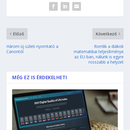
Előző
Következő
Három új üzleti nyomtató a
Romlik a diákok
Canontól
matematikai teljesítménye
az EU-ban, nálunk is egyre
rosszabb a helyzet
MÉG EZ IS ÉRDEKELHETI