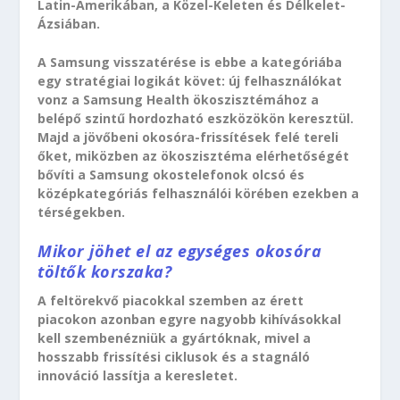
Latin-Amerikában, a Közel-Keleten és Délkelet-
Ázsiában.
A Samsung visszatérése is ebbe a kategóriába
egy stratégiai logikát követ: új felhasználókat
vonz a Samsung Health ökoszisztémához a
belépő szintű hordozható eszközökön keresztül.
Majd a jövőbeni okosóra-frissítések felé tereli
őket, miközben az ökoszisztéma elérhetőségét
bővíti a Samsung okostelefonok olcsó és
középkategóriás felhasználói körében ezekben a
térségekben.
Mikor jöhet el az egységes okosóra
töltők korszaka?
A feltörekvő piacokkal szemben az érett
piacokon azonban egyre nagyobb kihívásokkal
kell szembenézniük a gyártóknak, mivel a
hosszabb frissítési ciklusok és a stagnáló
innováció lassítja a keresletet.