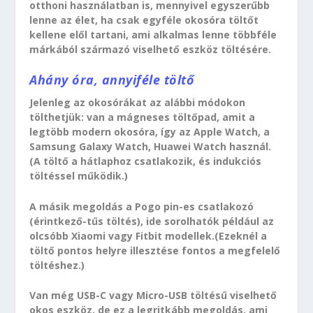
otthoni használatban is, mennyivel egyszerűbb
lenne az élet, ha csak egyféle okosóra töltőt
kellene elől tartani, ami alkalmas lenne többféle
márkából származó viselhető eszköz töltésére.
Ahány óra, annyiféle töltő
Jelenleg az okosórákat az alábbi módokon
tölthetjük: van a mágneses töltőpad, amit a
legtöbb modern okosóra, így az Apple Watch, a
Samsung Galaxy Watch, Huawei Watch használ.
(A töltő a hátlaphoz csatlakozik, és indukciós
töltéssel működik.)
A másik megoldás a Pogo pin-es csatlakozó
(érintkező-tűs töltés), ide sorolhatók például az
olcsóbb Xiaomi vagy Fitbit modellek.(Ezeknél a
töltő pontos helyre illesztése fontos a megfelelő
töltéshez.)
Van még USB-C vagy Micro-USB töltésű viselhető
okos eszköz, de ez a legritkább megoldás, ami