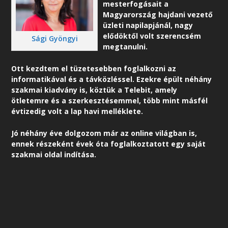
mesterfogásait a
Magyarország hajdani vezető
üzleti napilapjánál, nagy
elődöktől volt szerencsém
Sági Gyöngyi
megtanulni.
Ott kezdtem el tüzetesebben foglalkozni az
informatikával és a távközléssel. Ezekre épült néhány
szakmai kiadvány is, köztük a Telebit, amely
ötletemre és a szerkesztésemmel, több mint másfél
évtizedig volt a lap havi melléklete.
Jó néhány éve dolgozom már az online világban is,
ennek részeként é
vek óta foglalkoztatott egy saját
szakmai oldal indítása.