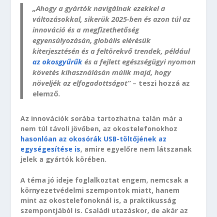
„Ahogy a gyártók navigálnak ezekkel a
változásokkal, sikerük 2025-ben és azon túl az
innováció és a megfizethetőség
egyensúlyozásán, globális elérésük
kiterjesztésén és a feltörekvő trendek, például
az okosgyűrűk
és a fejlett egészségügyi nyomon
követés kihasználásán múlik majd, hogy
növeljék az elfogadottságot”
– teszi hozzá az
elemző.
Az innovációk sorába tartozhatna talán már a
nem túl távoli jövőben, az okostelefonokhoz
hasonlóan az okosórák USB-töltőjének az
egységesítése is
, amire egyelőre nem látszanak
jelek a gyártók körében.
A téma jó ideje foglalkoztat engem, nemcsak a
környezetvédelmi szempontok miatt, hanem
mint az okostelefonoknál is, a praktikusság
szempontjából is. Családi utazáskor, de akár az