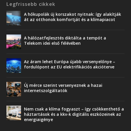
Legfrissebb cikkek
A hőkupolák új korszakot nyitnak: így alakítják
át az otthonok komfortját és a klímapiacot
A hálózatfejlesztés diktálta a tempót a
Telekom idei első félévében
Az áram lehet Európa újabb versenyelőnye –
fordulópont az EU elektrifikációs akcióterve
Új mérce szerint versenyeznek a hazai
internetszolgáltatók
Nem csak a klíma fogyaszt – így csökkenthető a
háztartások és a kkv-k digitális eszközeinek az
energiaigénye