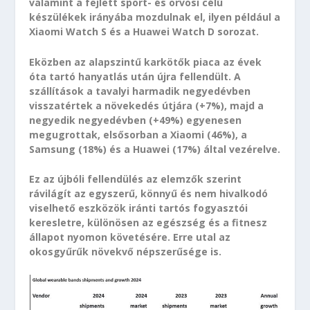
valamint a fejlett sport- és orvosi célú
készülékek irányába mozdulnak el, ilyen például a
Xiaomi Watch S és a Huawei Watch D sorozat.
Eközben az alapszintű karkötők piaca az évek
óta tartó hanyatlás után újra fellendült. A
szállítások a tavalyi harmadik negyedévben
visszatértek a növekedés útjára (+7%), majd a
negyedik negyedévben (+49%) egyenesen
megugrottak, elsősorban a Xiaomi (46%), a
Samsung (18%) és a Huawei (17%) által vezérelve.
Ez az újbóli fellendülés az elemzők szerint
rávilágít az egyszerű, könnyű és nem hivalkodó
viselhető eszközök iránti tartós fogyasztói
keresletre, különösen az egészség és a fitnesz
állapot nyomon követésére. Erre utal az
okosgyűrűk növekvő népszerűsége is.