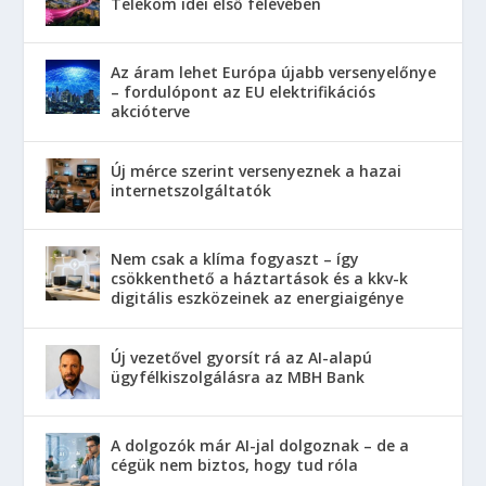
Telekom idei első félévében
Az áram lehet Európa újabb versenyelőnye
– fordulópont az EU elektrifikációs
akcióterve
Új mérce szerint versenyeznek a hazai
internetszolgáltatók
Nem csak a klíma fogyaszt – így
csökkenthető a háztartások és a kkv-k
digitális eszközeinek az energiaigénye
Új vezetővel gyorsít rá az AI-alapú
ügyfélkiszolgálásra az MBH Bank
A dolgozók már AI-jal dolgoznak – de a
cégük nem biztos, hogy tud róla