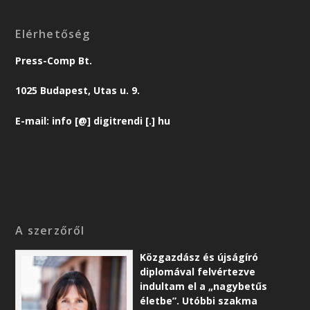
Elérhetőség
Press-Comp Bt.
1025 Budapest, Utas u. 9.
E-mail: info [@] digitrendi [.] hu
A szerzőről
Közgazdász és újságíró
diplomával felvértezve
indultam el a „nagybetűs
életbe”. Utóbbi szakma