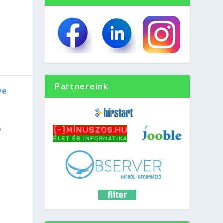
Partnereink
ye
,