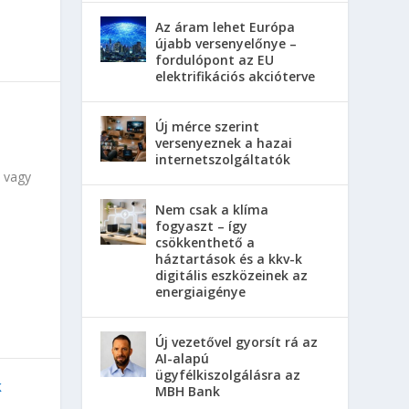
Az áram lehet Európa
újabb versenyelőnye –
fordulópont az EU
elektrifikációs akcióterve
Új mérce szerint
versenyeznek a hazai
internetszolgáltatók
 vagy
Nem csak a klíma
fogyaszt – így
csökkenthető a
háztartások és a kkv-k
digitális eszközeinek az
energiaigénye
Új vezetővel gyorsít rá az
AI-alapú
ügyfélkiszolgálásra az
k
MBH Bank