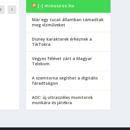
[-] minuszos.hu
3
Már egy tucat államban támadtak
meg vízműveket
Disney karakterek érkeznek a
TikTokra
Vegyes félévet zárt a Magyar
Telekom
A szemtorna segíthet a digitális
fáradtságon
AOC: új ultraszéles monitorok
munkára és játékra