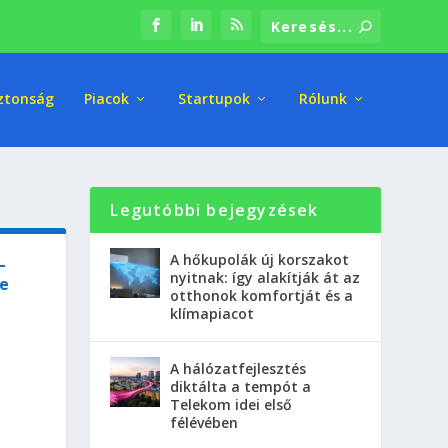
ztonság
Piacok
Startupok
Rólunk
Legutóbbi bejegyzések
A hőkupolák új korszakot
–
nyitnak: így alakítják át az
ve
otthonok komfortját és a
klímapiacot
A hálózatfejlesztés
diktálta a tempót a
Telekom idei első
félévében