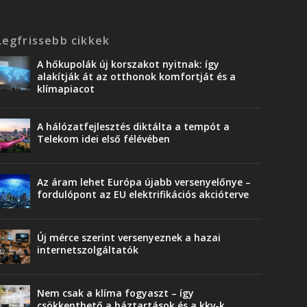
Legfrissebb cikkek
A hőkupolák új korszakot nyitnak: így
alakítják át az otthonok komfortját és a
klímapiacot
A hálózatfejlesztés diktálta a tempót a
Telekom idei első félévében
Az áram lehet Európa újabb versenyelőnye –
fordulópont az EU elektrifikációs akcióterve
Új mérce szerint versenyeznek a hazai
internetszolgáltatók
Nem csak a klíma fogyaszt – így
csökkenthető a háztartások és a kkv-k