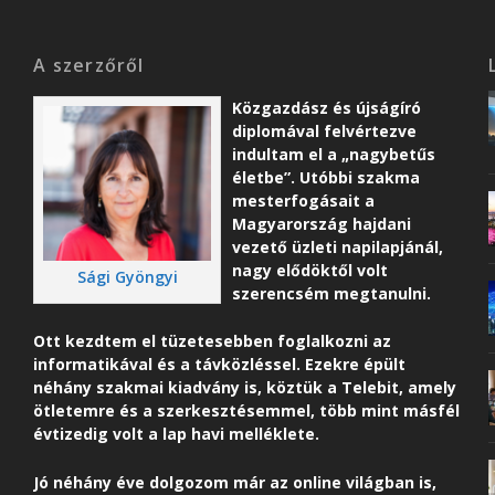
A szerzőről
Közgazdász és újságíró
diplomával felvértezve
indultam el a „nagybetűs
életbe”. Utóbbi szakma
mesterfogásait a
Magyarország hajdani
vezető üzleti napilapjánál,
nagy elődöktől volt
Sági Gyöngyi
szerencsém megtanulni.
Ott kezdtem el tüzetesebben foglalkozni az
informatikával és a távközléssel. Ezekre épült
néhány szakmai kiadvány is, köztük a Telebit, amely
ötletemre és a szerkesztésemmel, több mint másfél
évtizedig volt a lap havi melléklete.
Jó néhány éve dolgozom már az online világban is,