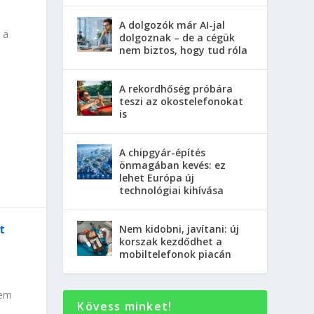
A dolgozók már AI-jal
 a
dolgoznak – de a cégük
nem biztos, hogy tud róla
A rekordhőség próbára
teszi az okostelefonokat
is
A chipgyár-építés
önmagában kevés: ez
lehet Európa új
technológiai kihívása
t
Nem kidobni, javítani: új
korszak kezdődhet a
mobiltelefonok piacán
nem
Kövess minket!