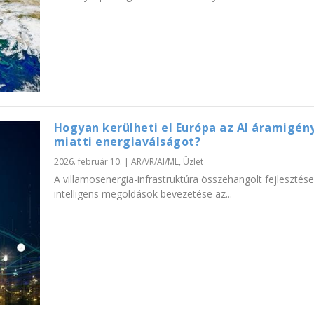
Hogyan kerülheti el Európa az AI áramigén
miatti energiaválságot?
2026. február 10.
|
AR/VR/AI/ML
,
Üzlet
A villamosenergia-infrastruktúra összehangolt fejlesztése
intelligens megoldások bevezetése az...