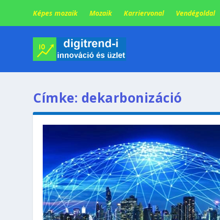
Képes mozaik
Mozaik
Karriervonal
Vendégoldal
Címke:
dekarbonizáció