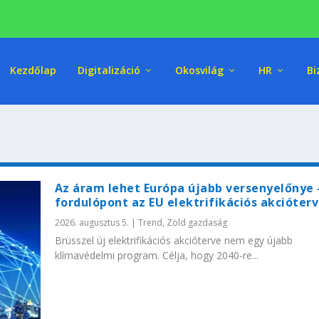
Kezdőlap
Digitalizáció
Okosvilág
HR
Bi
Az áram lehet Európa újabb versenyelőnye 
fordulópont az EU elektrifikációs akcióter
2026. augusztus 5.
|
Trend
,
Zöld gazdaság
Brüsszel új elektrifikációs akcióterve nem egy újabb
klímavédelmi program. Célja, hogy 2040-re...