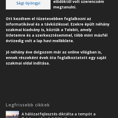
elődöktől volt szerencsém
Sági Gyöngyi
megtanulni.
Ott kezdtem el tüzetesebben foglalkozni az
informatikával és a távközléssel. Ezekre épült néhány
szakmai kiadvány is, köztük a Telebit, amely
ötletemre és a szerkesztésemmel, több mint másfél
évtizedig volt a lap havi melléklete.
Jó néhány éve dolgozom már az online világban is,
ennek részeként é
vek óta foglalkoztatott egy saját
szakmai oldal indítása.
Legfrissebb cikkek
A hálózatfejlesztés diktálta a tempót a