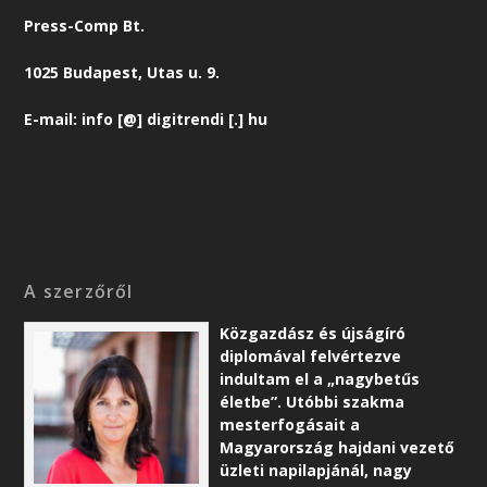
Press-Comp Bt.
1025 Budapest, Utas u. 9.
E-mail: info [@] digitrendi [.] hu
A szerzőről
Közgazdász és újságíró
diplomával felvértezve
indultam el a „nagybetűs
életbe”. Utóbbi szakma
mesterfogásait a
Magyarország hajdani vezető
üzleti napilapjánál, nagy