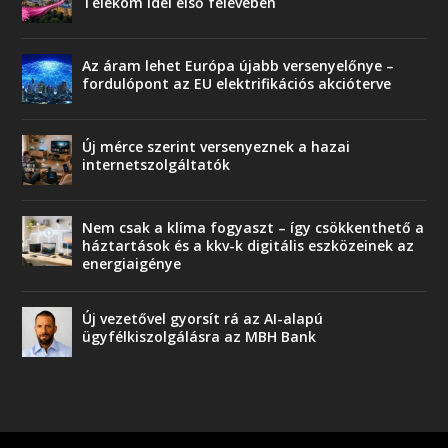
Telekom idei első félévében
Az áram lehet Európa újabb versenyelőnye –
fordulópont az EU elektrifikációs akcióterve
Új mérce szerint versenyeznek a hazai
internetszolgáltatók
Nem csak a klíma fogyaszt – így csökkenthető a
háztartások és a kkv-k digitális eszközeinek az
energiaigénye
Új vezetővel gyorsít rá az AI-alapú
ügyfélkiszolgálásra az MBH Bank