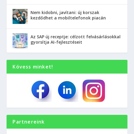
Nem kidobni, javítani: új korszak
kezdődhet a mobiltelefonok piacán
Az SAP új receptje: célzott felvásárlásokkal
gyorsítja AI-fejlesztéseit
Kövess minket!
Partnereink