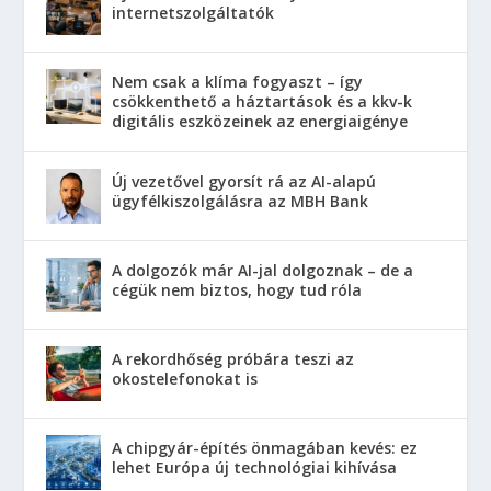
internetszolgáltatók
Nem csak a klíma fogyaszt – így
csökkenthető a háztartások és a kkv-k
digitális eszközeinek az energiaigénye
Új vezetővel gyorsít rá az AI-alapú
ügyfélkiszolgálásra az MBH Bank
A dolgozók már AI-jal dolgoznak – de a
cégük nem biztos, hogy tud róla
A rekordhőség próbára teszi az
okostelefonokat is
A chipgyár-építés önmagában kevés: ez
lehet Európa új technológiai kihívása