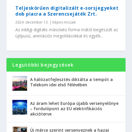
Teljeskörűen digitalizált e-sorsjegyeket
dob piacra a Szerencsejáték Zrt.
2024. december 13.
|
Képes mozaik
Az eddigi digitális másolatú forma mától kiegészült az
újtípusú, animációs megoldásokkal és egyéb...
Legutóbbi bejegyzések
A hálózatfejlesztés diktálta a tempót a
Telekom idei első félévében
Az áram lehet Európa újabb versenyelőnye
– fordulópont az EU elektrifikációs
akcióterve
Új mérce szerint versenyeznek a hazai