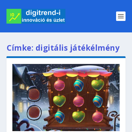
Címke:
digitális játékélmény