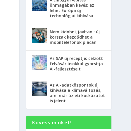
önmagában kevés: ez
lehet Európa új
technológiai kihívása
Nem kidobni, javítani: új
korszak kezdődhet a
mobiltelefonok piacán
Az SAP új receptje: célzott
felvásárlásokkal gyorsítja
AI-fejlesztéseit
Az AI-adatközpontok új
kihívása a klímaváltozás,
ami már üzleti kockázatot
is jelent
Kövess minket!