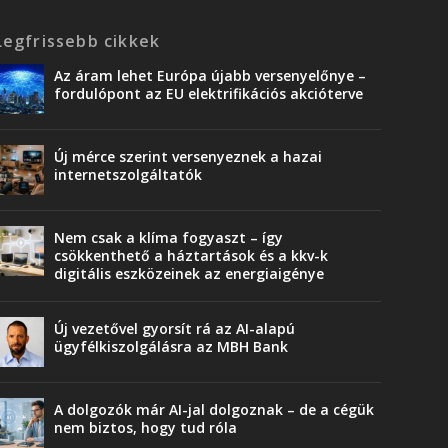
Legfrissebb cikkek
Az áram lehet Európa újabb versenyelőnye –
fordulópont az EU elektrifikációs akcióterve
Új mérce szerint versenyeznek a hazai
internetszolgáltatók
Nem csak a klíma fogyaszt – így
csökkenthető a háztartások és a kkv-k
digitális eszközeinek az energiaigénye
Új vezetővel gyorsít rá az AI-alapú
ügyfélkiszolgálásra az MBH Bank
A dolgozók már AI-jal dolgoznak – de a cégük
nem biztos, hogy tud róla