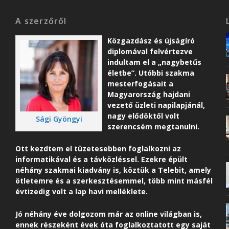
A szerzőről
Közgazdász és újságíró
diplomával felvértezve
indultam el a „nagybetűs
életbe”. Utóbbi szakma
mesterfogásait a
Magyarország hajdani
vezető üzleti napilapjánál,
nagy elődöktől volt
Sági Gyöngyi
szerencsém megtanulni.
Ott kezdtem el tüzetesebben foglalkozni az
informatikával és a távközléssel. Ezekre épült
néhány szakmai kiadvány is, köztük a Telebit, amely
ötletemre és a szerkesztésemmel, több mint másfél
évtizedig volt a lap havi melléklete.
Jó néhány éve dolgozom már az online világban is,
ennek részeként é
vek óta foglalkoztatott egy saját