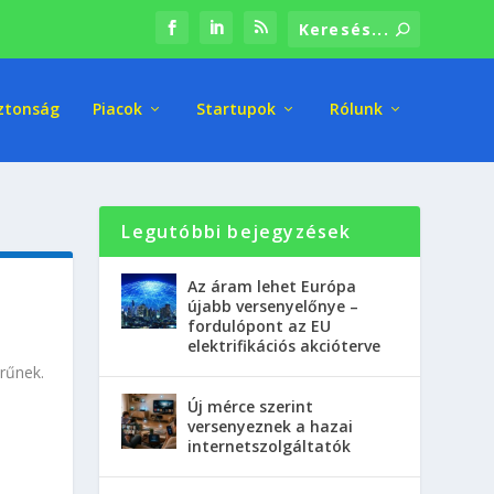
ztonság
Piacok
Startupok
Rólunk
Legutóbbi bejegyzések
Az áram lehet Európa
újabb versenyelőnye –
fordulópont az EU
elektrifikációs akcióterve
erűnek.
Új mérce szerint
versenyeznek a hazai
internetszolgáltatók