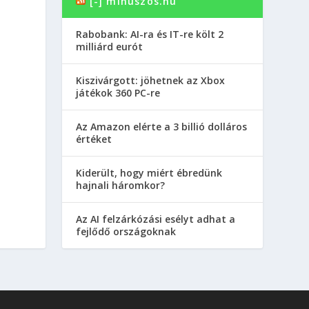
[-] minuszos.hu
Rabobank: AI-ra és IT-re költ 2
milliárd eurót
Kiszivárgott: jöhetnek az Xbox
játékok 360 PC-re
Az Amazon elérte a 3 billió dolláros
értéket
Kiderült, hogy miért ébredünk
hajnali háromkor?
Az AI felzárkózási esélyt adhat a
fejlődő országoknak