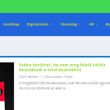
Kezdőlap
Digitalizáció
Okosvilág
HR
Bi
Sokba kerülhet, ha nem megfelelő töltőt
használunk a telefonjainkhoz
2024. október 1.
|
Okos eszköz
,
Trend
A megfelelő töltő kiválasztása csak látszatra tűnik egysz
Ha rosszul döntünk az akár a...