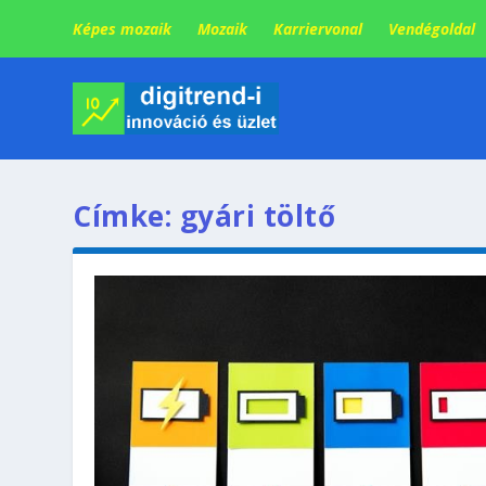
Képes mozaik
Mozaik
Karriervonal
Vendégoldal
Címke:
gyári töltő