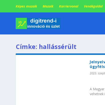
Képes mozaik
Mozaik
Karriervonal
Vendégoldal
Címke:
hallássérült
Jelnyel
ügyfél
2023. szep
A Magyar 
vehetnek i