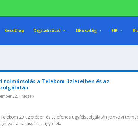
Kezdőlap
Digitalizáció
Okosvilág
HR
Bi
vi tolmácsolás a Telekom üzleteiben és az
szolgálatán
tember 22.
|
Mozaik
Telekom 29 üzletében és telefonos ügyfélszolgálatán jelnyelvi tolmá
génybe a hallássérült ügyfelek.