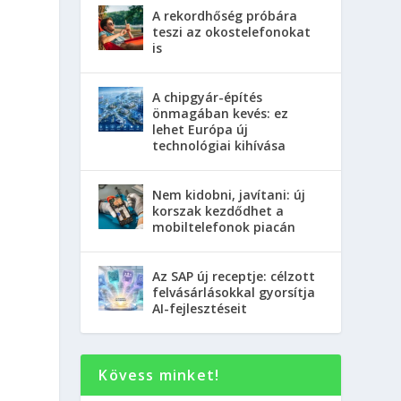
A rekordhőség próbára
teszi az okostelefonokat
is
A chipgyár-építés
önmagában kevés: ez
lehet Európa új
technológiai kihívása
Nem kidobni, javítani: új
korszak kezdődhet a
mobiltelefonok piacán
Az SAP új receptje: célzott
felvásárlásokkal gyorsítja
AI-fejlesztéseit
Kövess minket!