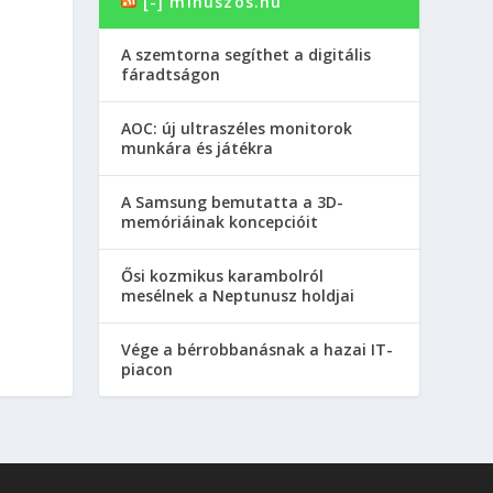
[-] minuszos.hu
A szemtorna segíthet a digitális
fáradtságon
AOC: új ultraszéles monitorok
munkára és játékra
A Samsung bemutatta a 3D-
memóriáinak koncepcióit
Ősi kozmikus karambolról
mesélnek a Neptunusz holdjai
Vége a bérrobbanásnak a hazai IT-
piacon