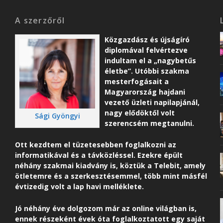
A szerzőről
Közgazdász és újságíró
diplomával felvértezve
indultam el a „nagybetűs
életbe”. Utóbbi szakma
mesterfogásait a
Magyarország hajdani
vezető üzleti napilapjánál,
nagy elődöktől volt
Sági Gyöngyi
szerencsém megtanulni.
Ott kezdtem el tüzetesebben foglalkozni az
informatikával és a távközléssel. Ezekre épült
néhány szakmai kiadvány is, köztük a Telebit, amely
ötletemre és a szerkesztésemmel, több mint másfél
évtizedig volt a lap havi melléklete.
Jó néhány éve dolgozom már az online világban is,
ennek részeként é
vek óta foglalkoztatott egy saját