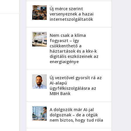
Új mérce szerint
versenyeznek a hazai
internetszolgáltatók
Nem csak a klíma
fogyaszt – így
csökkenthető a
háztartások és a kkv-k
digitális eszközeinek az
energiaigénye
Új vezetővel gyorsít rá az
AI-alapú
ügyfélkiszolgálásra az
MBH Bank
A dolgozók már AI-jal
dolgoznak – de a cégük
nem biztos, hogy tud róla