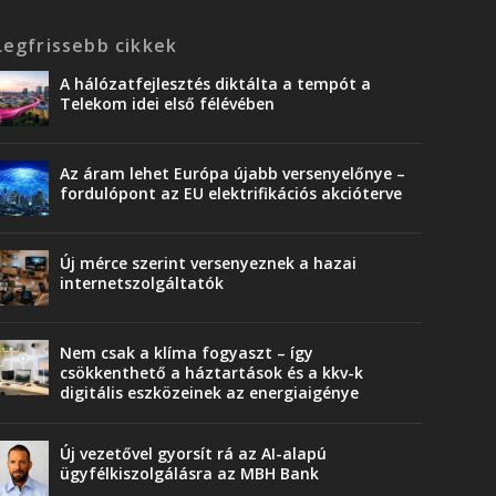
Legfrissebb cikkek
A hálózatfejlesztés diktálta a tempót a
Telekom idei első félévében
Az áram lehet Európa újabb versenyelőnye –
fordulópont az EU elektrifikációs akcióterve
Új mérce szerint versenyeznek a hazai
internetszolgáltatók
Nem csak a klíma fogyaszt – így
csökkenthető a háztartások és a kkv-k
digitális eszközeinek az energiaigénye
Új vezetővel gyorsít rá az AI-alapú
ügyfélkiszolgálásra az MBH Bank