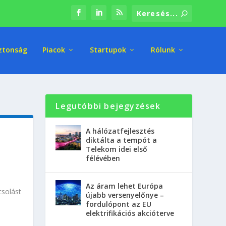
ztonság
Piacok
Startupok
Rólunk
Legutóbbi bejegyzések
A hálózatfejlesztés
diktálta a tempót a
Telekom idei első
félévében
Az áram lehet Európa
csolást
újabb versenyelőnye –
fordulópont az EU
elektrifikációs akcióterve