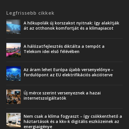
Legfrissebb cikkek
A hőkupolák új korszakot nyitnak: így alakítják
át az otthonok komfortját és a klímapiacot
A hálózatfejlesztés diktálta a tempót a
Telekom idei első félévében
Az áram lehet Európa újabb versenyelőnye –
fordulópont az EU elektrifikációs akcióterve
Új mérce szerint versenyeznek a hazai
internetszolgáltatók
Nem csak a klíma fogyaszt – így csökkenthető a
háztartások és a kkv-k digitális eszközeinek az
energiaigénye