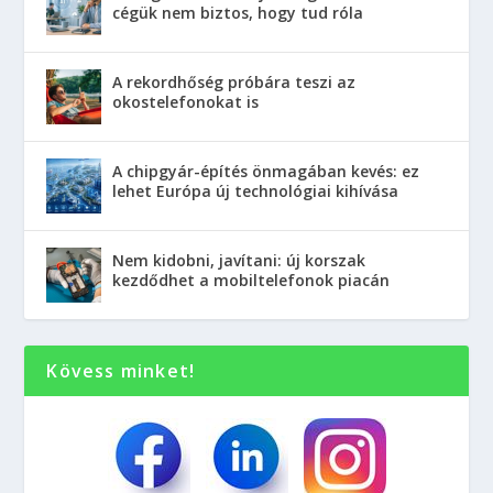
cégük nem biztos, hogy tud róla
A rekordhőség próbára teszi az
okostelefonokat is
A chipgyár-építés önmagában kevés: ez
lehet Európa új technológiai kihívása
Nem kidobni, javítani: új korszak
kezdődhet a mobiltelefonok piacán
Kövess minket!