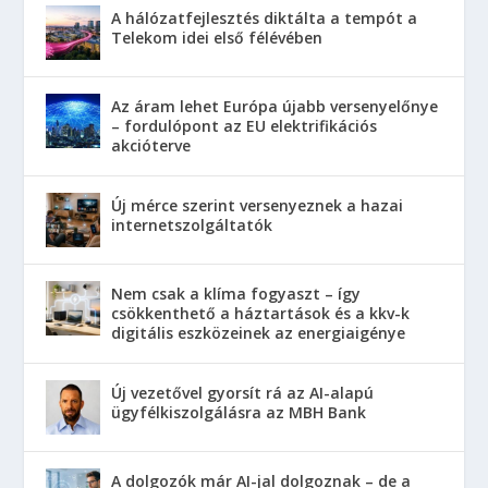
A hálózatfejlesztés diktálta a tempót a
Telekom idei első félévében
Az áram lehet Európa újabb versenyelőnye
– fordulópont az EU elektrifikációs
akcióterve
Új mérce szerint versenyeznek a hazai
internetszolgáltatók
Nem csak a klíma fogyaszt – így
csökkenthető a háztartások és a kkv-k
digitális eszközeinek az energiaigénye
Új vezetővel gyorsít rá az AI-alapú
ügyfélkiszolgálásra az MBH Bank
A dolgozók már AI-jal dolgoznak – de a