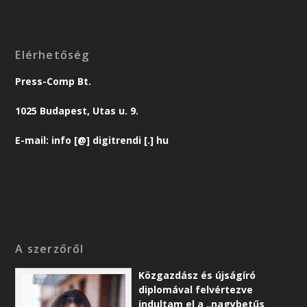
Elérhetőség
Press-Comp Bt.
1025 Budapest, Utas u. 9.
E-mail: info [@] digitrendi [.] hu
A szerzőről
Közgazdász és újságíró
diplomával felvértezve
indultam el a „nagybetűs