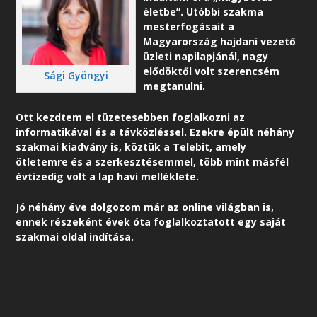
életbe”. Utóbbi szakma
mesterfogásait a
Magyarország hajdani vezető
üzleti napilapjánál, nagy
elődöktől volt szerencsém
Sági Gyöngyi
megtanulni.
Ott kezdtem el tüzetesebben foglalkozni az
informatikával és a távközléssel. Ezekre épült néhány
szakmai kiadvány is, köztük a Telebit, amely
ötletemre és a szerkesztésemmel, több mint másfél
évtizedig volt a lap havi melléklete.
Jó néhány éve dolgozom már az online világban is,
ennek részeként é
vek óta foglalkoztatott egy saját
szakmai oldal indítása.