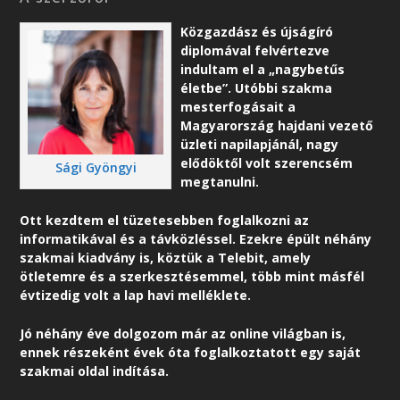
Közgazdász és újságíró
diplomával felvértezve
indultam el a „nagybetűs
életbe”. Utóbbi szakma
mesterfogásait a
Magyarország hajdani vezető
üzleti napilapjánál, nagy
elődöktől volt szerencsém
Sági Gyöngyi
megtanulni.
Ott kezdtem el tüzetesebben foglalkozni az
informatikával és a távközléssel. Ezekre épült néhány
szakmai kiadvány is, köztük a Telebit, amely
ötletemre és a szerkesztésemmel, több mint másfél
évtizedig volt a lap havi melléklete.
Jó néhány éve dolgozom már az online világban is,
ennek részeként é
vek óta foglalkoztatott egy saját
szakmai oldal indítása.