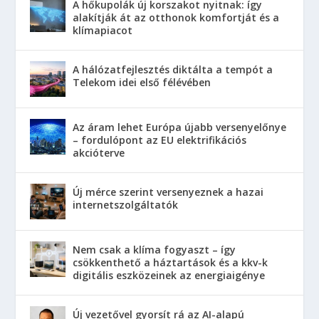
A hőkupolák új korszakot nyitnak: így
alakítják át az otthonok komfortját és a
klímapiacot
A hálózatfejlesztés diktálta a tempót a
Telekom idei első félévében
Az áram lehet Európa újabb versenyelőnye
– fordulópont az EU elektrifikációs
akcióterve
Új mérce szerint versenyeznek a hazai
internetszolgáltatók
Nem csak a klíma fogyaszt – így
csökkenthető a háztartások és a kkv-k
digitális eszközeinek az energiaigénye
Új vezetővel gyorsít rá az AI-alapú