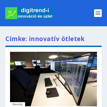
Címke:
innovatív ötletek