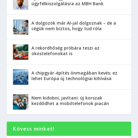
ügyfélkiszolgálásra az MBH Bank
A dolgozók már AI-jal dolgoznak – de a
cégük nem biztos, hogy tud róla
A rekordhőség próbára teszi az
okostelefonokat is
A chipgyár-építés önmagában kevés: ez
lehet Európa új technológiai kihívása
Nem kidobni, javítani: új korszak
kezdődhet a mobiltelefonok piacán
Kövess minket!