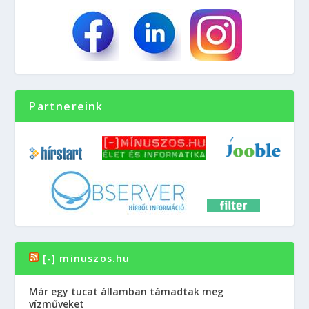
Partnereink
[-] minuszos.hu
Már egy tucat államban támadtak meg
vízműveket