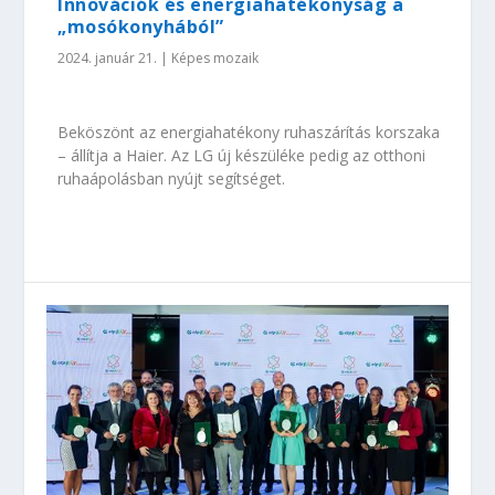
Innovációk és energiahatékonyság a
„mosókonyhából”
2024. január 21.
|
Képes mozaik
Beköszönt az energiahatékony ruhaszárítás korszaka
– állítja a Haier. Az LG új készüléke pedig az otthoni
ruhaápolásban nyújt segítséget.