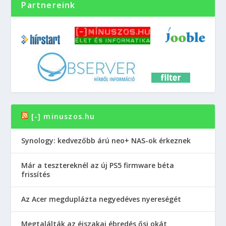
Partnereink
[-] minuszos.hu
Synology: kedvezőbb árú neo+ NAS-ok érkeznek
Már a tesztereknél az új PS5 firmware béta
frissítés
Az Acer megduplázta negyedéves nyereségét
Megtalálták az éjszakai ébredés ősi okát