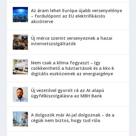
Az áram lehet Európa újabb versenyelőnye
– fordulópont az EU elektrifikációs
akcióterve
Új mérce szerint versenyeznek a hazai
internetszolgáltatók
Nem csak a klíma fogyaszt – így
csökkenthető a háztartások és a kkv-k
digitális eszközeinek az energiaigénye
Új vezetővel gyorsít rá az AI-alapú
ügyfélkiszolgálásra az MBH Bank
A dolgozók már AI-jal dolgoznak – de a
cégük nem biztos, hogy tud róla