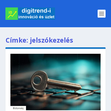
Címke:
jelszókezelés