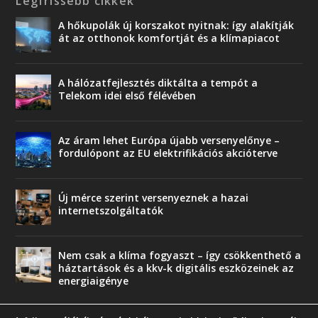
Legfrissebb cikkek
A hőkupolák új korszakot nyitnak: így alakítják
át az otthonok komfortját és a klímapiacot
A hálózatfejlesztés diktálta a tempót a
Telekom idei első félévében
Az áram lehet Európa újabb versenyelőnye –
fordulópont az EU elektrifikációs akcióterve
Új mérce szerint versenyeznek a hazai
internetszolgáltatók
Nem csak a klíma fogyaszt – így csökkenthető a
háztartások és a kkv-k digitális eszközeinek az
energiaigénye