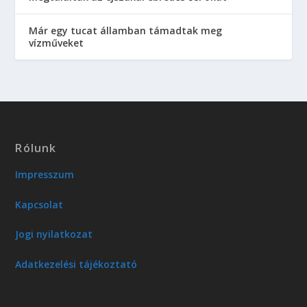
Már egy tucat államban támadtak meg
vízműveket
Rólunk
Impresszum
Kapcsolat
Jogi nyilatkozat
Adatkezelési tájékoztató