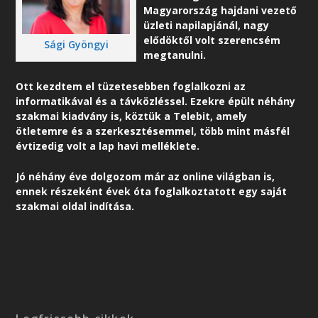
Magyarország hajdani vezető
üzleti napilapjánál, nagy
elődöktől volt szerencsém
Sági Gyöngyi
megtanulni.
Ott kezdtem el tüzetesebben foglalkozni az
informatikával és a távközléssel. Ezekre épült néhány
szakmai kiadvány is, köztük a Telebit, amely
ötletemre és a szerkesztésemmel, több mint másfél
évtizedig volt a lap havi melléklete.
Jó néhány éve dolgozom már az online világban is,
ennek részeként é
vek óta foglalkoztatott egy saját
szakmai oldal indítása.