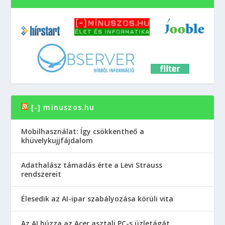
[-] minuszos.hu
Mobilhasználat: Így csökkentheő a
khüvelykujjfájdalom
Adathalász támadás érte a Levi Strauss
rendszereit
Élesedik az AI-ipar szabályozása körüli vita
Az AI húzza az Acer asztali PC-s üzletágát