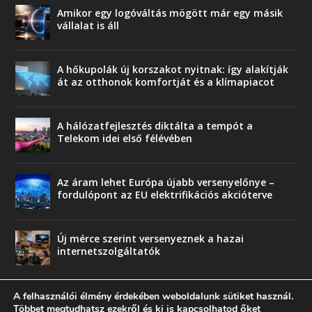
Amikor egy logóváltás mögött már egy másik
vállalat is áll
A hőkupolák új korszakot nyitnak: így alakítják
át az otthonok komfortját és a klímapiacot
A hálózatfejlesztés diktálta a tempót a
Telekom idei első félévében
Az áram lehet Európa újabb versenyelőnye –
fordulópont az EU elektrifikációs akcióterve
Új mérce szerint versenyeznek a hazai
internetszolgáltatók
A felhasználói élmény érdekében weboldalunk sütiket használ.
Többet megtudhatsz ezekről és ki is kapcsolhatod őket