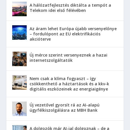
A hálózatfejlesztés diktálta a tempót a
Telekom idei első félévében
Az áram lehet Európa újabb versenyelőnye
– fordulópont az EU elektrifikációs
akcióterve
Új mérce szerint versenyeznek a hazai
internetszolgáltatók
Nem csak a klíma fogyaszt – így
csökkenthető a háztartások és a kkv-k
digitális eszközeinek az energiaigénye
Új vezetővel gyorsít rá az AI-alapú
ügyfélkiszolgálásra az MBH Bank
A dolgozók már AI-jal dolgoznak – de a