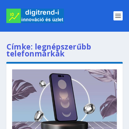
Címke:
legnépszerűbb
telefonmárkák