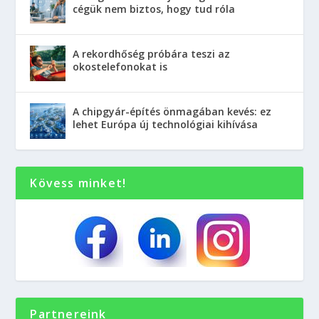
cégük nem biztos, hogy tud róla
A rekordhőség próbára teszi az
okostelefonokat is
A chipgyár-építés önmagában kevés: ez
lehet Európa új technológiai kihívása
Kövess minket!
Partnereink