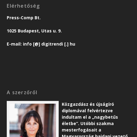
Elérhetőség
Press-Comp Bt.
1025 Budapest, Utas u. 9.
E-mail: info [@] digitrendi [.] hu
A szerzőről
Közgazdász és újságíró
diplomával felvértezve
indultam el a „nagybetűs
életbe”. Utóbbi szakma
mesterfogásait a
Magyarország hajdani vezető