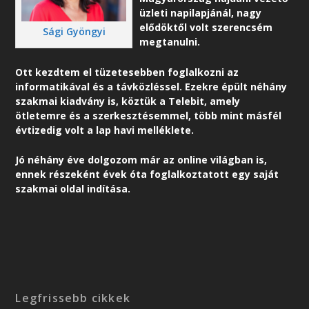
üzleti napilapjánál, nagy
elődöktől volt szerencsém
Sági Gyöngyi
megtanulni.
Ott kezdtem el tüzetesebben foglalkozni az
informatikával és a távközléssel. Ezekre épült néhány
szakmai kiadvány is, köztük a Telebit, amely
ötletemre és a szerkesztésemmel, több mint másfél
évtizedig volt a lap havi melléklete.
Jó néhány éve dolgozom már az online világban is,
ennek részeként é
vek óta foglalkoztatott egy saját
szakmai oldal indítása.
Legfrissebb cikkek