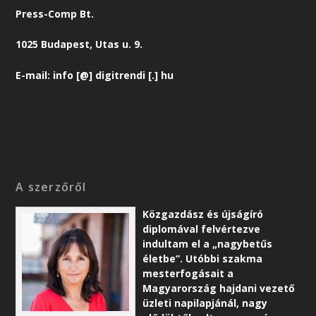
Press-Comp Bt.
1025 Budapest, Utas u. 9.
E-mail: info [@] digitrendi [.] hu
A szerzőről
Közgazdász és újságíró
diplomával felvértezve
indultam el a „nagybetűs
életbe”. Utóbbi szakma
mesterfogásait a
Magyarország hajdani vezető
üzleti napilapjánál, nagy