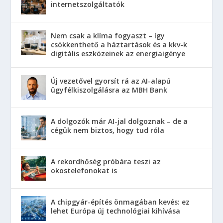
internetszolgáltatók
Nem csak a klíma fogyaszt – így
csökkenthető a háztartások és a kkv-k
digitális eszközeinek az energiaigénye
Új vezetővel gyorsít rá az AI-alapú
ügyfélkiszolgálásra az MBH Bank
A dolgozók már AI-jal dolgoznak – de a
cégük nem biztos, hogy tud róla
A rekordhőség próbára teszi az
okostelefonokat is
A chipgyár-építés önmagában kevés: ez
lehet Európa új technológiai kihívása