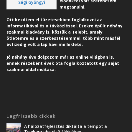
elődöktől volt szerencsém
Sági Gyöngyi
megtanulni.
Ott kezdtem el tüzetesebben foglalkozni az
informatikával és a távközléssel. Ezekre épült néhány
szakmai kiadvány is, köztük a Telebit, amely
ötletemre és a szerkesztésemmel, több mint másfél
évtizedig volt a lap havi melléklete.
Jó néhány éve dolgozom már az online világban is,
ennek részeként é
vek óta foglalkoztatott egy saját
szakmai oldal indítása.
Legfrissebb cikkek
A hálózatfejlesztés diktálta a tempót a
Telekom idei első félévében