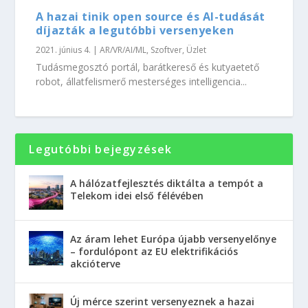
A hazai tinik open source és AI-tudását
díjazták a legutóbbi versenyeken
2021. június 4.
|
AR/VR/AI/ML
,
Szoftver
,
Üzlet
Tudásmegosztó portál, barátkereső és kutyaetető
robot, állatfelismerő mesterséges intelligencia...
Legutóbbi bejegyzések
A hálózatfejlesztés diktálta a tempót a
Telekom idei első félévében
Az áram lehet Európa újabb versenyelőnye
– fordulópont az EU elektrifikációs
akcióterve
Új mérce szerint versenyeznek a hazai