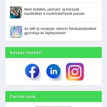
Nem kidobni, javítani: új korszak
kezdődhet a mobiltelefonok piacán
Az SAP új receptje: célzott felvásárlásokkal
gyorsítja AI-fejlesztéseit
Kövess minket!
Partnereink