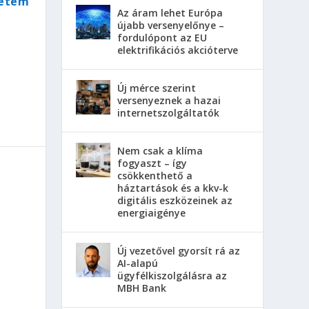
yetem
Az áram lehet Európa
újabb versenyelőnye –
fordulópont az EU
elektrifikációs akcióterve
Új mérce szerint
versenyeznek a hazai
internetszolgáltatók
Nem csak a klíma
fogyaszt – így
csökkenthető a
háztartások és a kkv-k
digitális eszközeinek az
energiaigénye
Új vezetővel gyorsít rá az
AI-alapú
ügyfélkiszolgálásra az
MBH Bank