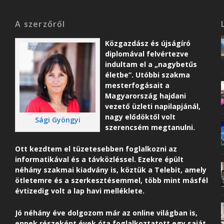
A szerzőről
Közgazdász és újságíró
diplomával felvértezve
indultam el a „nagybetűs
életbe”. Utóbbi szakma
mesterfogásait a
Magyarország hajdani
vezető üzleti napilapjánál,
nagy elődöktől volt
Sági Gyöngyi
szerencsém megtanulni.
Ott kezdtem el tüzetesebben foglalkozni az
informatikával és a távközléssel. Ezekre épült
néhány szakmai kiadvány is, köztük a Telebit, amely
ötletemre és a szerkesztésemmel, több mint másfél
évtizedig volt a lap havi melléklete.
Jó néhány éve dolgozom már az online világban is,
ennek részeként é
vek óta foglalkoztatott egy saját