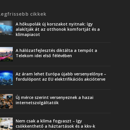
Legfrissebb cikkek
A hőkupolák új korszakot nyitnak: így
alakítják át az otthonok komfortját és a
klímapiacot
A hálózatfejlesztés diktálta a tempót a
Telekom idei első félévében
Az áram lehet Európa újabb versenyelőnye –
fordulópont az EU elektrifikációs akcióterve
Új mérce szerint versenyeznek a hazai
internetszolgáltatók
Nem csak a klíma fogyaszt – így
csökkenthető a háztartások és a kkv-k