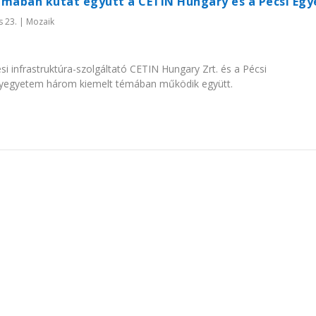
émában kutat együtt a CETIN Hungary és a Pécsi Eg
s 23.
|
Mozaik
si infrastruktúra-szolgáltató CETIN Hungary Zrt. és a Pécsi
egyetem három kiemelt témában működik együtt.