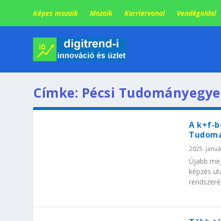
Képes mozaik
Mozaik
Karriervonal
Vendégoldal
Címke:
Pécsi Tudományegy
A k+f-b
Tudom
2025. januá
Újabb meg
képzés utá
rendszerén