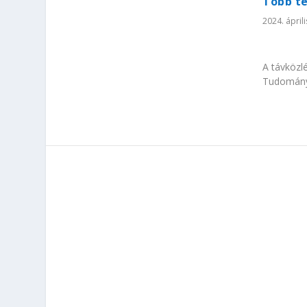
Több t
2024. áprili
A távközlé
Tudomány