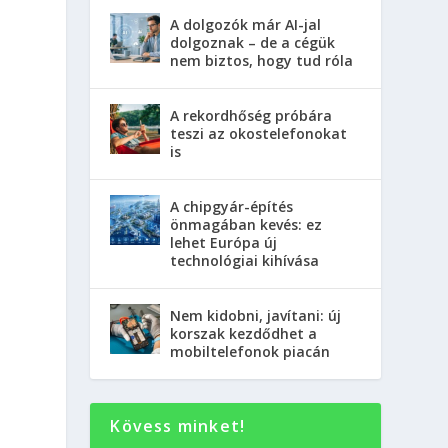
A dolgozók már AI-jal
dolgoznak – de a cégük
nem biztos, hogy tud róla
A rekordhőség próbára
teszi az okostelefonokat
is
A chipgyár-építés
önmagában kevés: ez
lehet Európa új
technológiai kihívása
Nem kidobni, javítani: új
korszak kezdődhet a
mobiltelefonok piacán
Kövess minket!