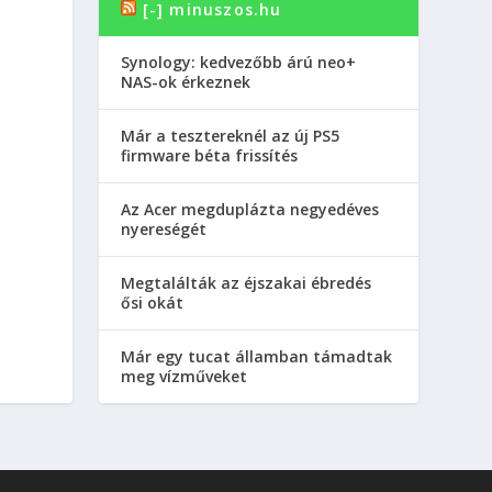
[-] minuszos.hu
Synology: kedvezőbb árú neo+
NAS-ok érkeznek
Már a tesztereknél az új PS5
firmware béta frissítés
Az Acer megduplázta negyedéves
nyereségét
Megtalálták az éjszakai ébredés
ősi okát
Már egy tucat államban támadtak
meg vízműveket