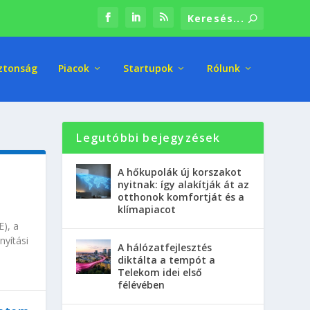
ztonság
Piacok
Startupok
Rólunk
Legutóbbi bejegyzések
A hőkupolák új korszakot
nyitnak: így alakítják át az
otthonok komfortját és a
klímapiacot
), a
nyítási
A hálózatfejlesztés
diktálta a tempót a
Telekom idei első
félévében