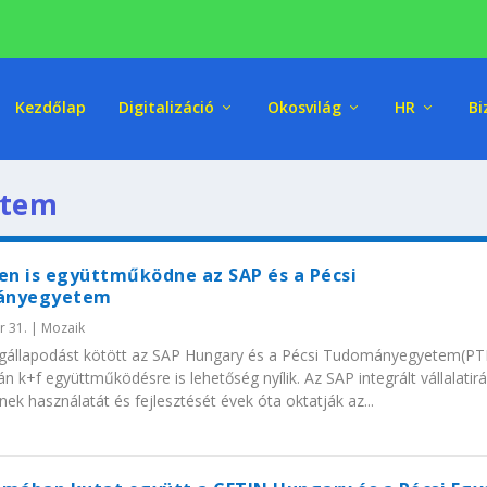
Kezdőlap
Digitalizáció
Okosvilág
HR
Bi
etem
en is együttműködne az SAP és a Pécsi
ányegyetem
r 31.
|
Mozaik
állapodást kötött az SAP Hungary és a Pécsi Tudományegyetem(PTE
n k+f együttműködésre is lehetőség nyílik. Az SAP integrált vállalatirá
ek használatát és fejlesztését évek óta oktatják az...