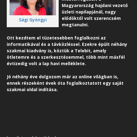
Magyarország hajdani vezető
üzleti napilapjánál, nagy
elődöktől volt szerencsém
Sági Gyöngyi
megtanulni.
Ott kezdtem el tüzetesebben foglalkozni az
informatikával és a távközléssel. Ezekre épült néhány
szakmai kiadvány is, köztük a Telebit, amely
ötletemre és a szerkesztésemmel, több mint másfél
évtizedig volt a lap havi melléklete.
Jó néhány éve dolgozom már az online világban is,
ennek részeként é
vek óta foglalkoztatott egy saját
szakmai oldal indítása.