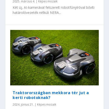
2025. március 4.
|
Képes mozaik
Két új, AI-kamerával felszerelt robotfűnyíróval bővíti
határolóvezeték nélküli NERA...
Traktorországban mekkora tér jut a
kerti robotoknak?
2024. június 21.
|
Képes mozaik