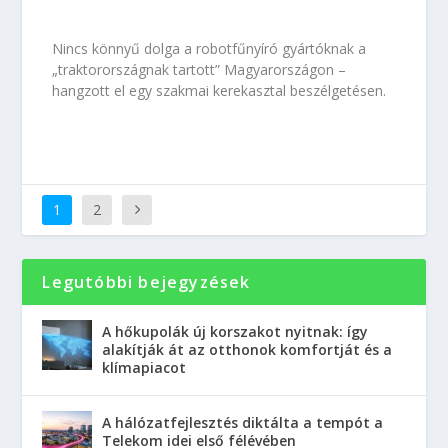
Nincs könnyű dolga a robotfűnyíró gyártóknak a
„traktorországnak tartott” Magyarországon –
hangzott el egy szakmai kerekasztal beszélgetésen.
1
2
Legutóbbi bejegyzések
A hőkupolák új korszakot nyitnak: így
alakítják át az otthonok komfortját és a
klímapiacot
A hálózatfejlesztés diktálta a tempót a
Telekom idei első félévében