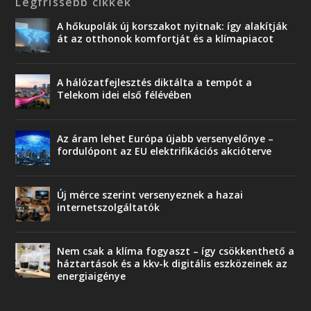
Legfrissebb cikkek
A hőkupolák új korszakot nyitnak: így alakítják
át az otthonok komfortját és a klímapiacot
A hálózatfejlesztés diktálta a tempót a
Telekom idei első félévében
Az áram lehet Európa újabb versenyelőnye –
fordulópont az EU elektrifikációs akcióterve
Új mérce szerint versenyeznek a hazai
internetszolgáltatók
Nem csak a klíma fogyaszt – így csökkenthető a
háztartások és a kkv-k digitális eszközeinek az
energiaigénye