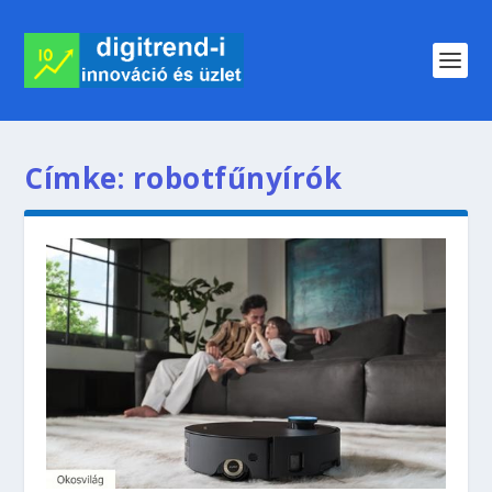
Címke:
robotfűnyírók