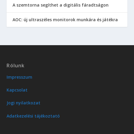
A szemtorna segíthet a digitális fáradtságon
AOC: új ultraszéles monitorok munkára és játékra
Rólunk
Impresszum
Kapcsolat
Jogi nyilatkozat
Adatkezelési tájékoztató