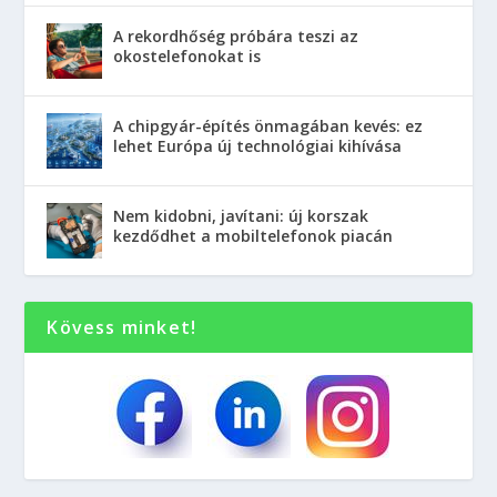
A rekordhőség próbára teszi az
okostelefonokat is
A chipgyár-építés önmagában kevés: ez
lehet Európa új technológiai kihívása
Nem kidobni, javítani: új korszak
kezdődhet a mobiltelefonok piacán
Kövess minket!