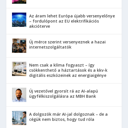
Az áram lehet Európa újabb versenyelőnye
– fordulópont az EU elektrifikációs
akcióterve
Új mérce szerint versenyeznek a hazai
internetszolgáltatók
Nem csak a klíma fogyaszt – így
csökkenthető a háztartások és a kkv-k
digitális eszközeinek az energiaigénye
Új vezetővel gyorsít rá az AI-alapú
ügyfélkiszolgálásra az MBH Bank
A dolgozók már AI-jal dolgoznak – de a
cégük nem biztos, hogy tud róla