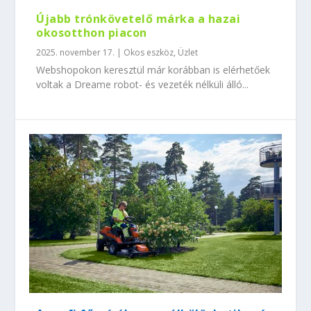
Újabb trónkövetelő márka a hazai
okosotthon piacon
2025. november 17.
|
Okos eszköz
,
Üzlet
Webshopokon keresztül már korábban is elérhetőek
voltak a Dreame robot- és vezeték nélküli álló...