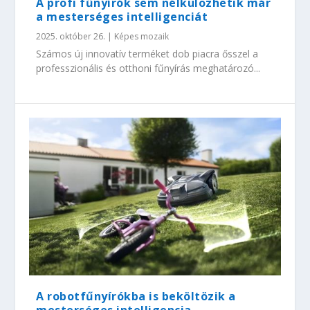
A profi fűnyírók sem nélkülözhetik már
a mesterséges intelligenciát
2025. október 26.
|
Képes mozaik
Számos új innovatív terméket dob piacra ősszel a
professzionális és otthoni fűnyírás meghatározó...
A robotfűnyírókba is beköltözik a