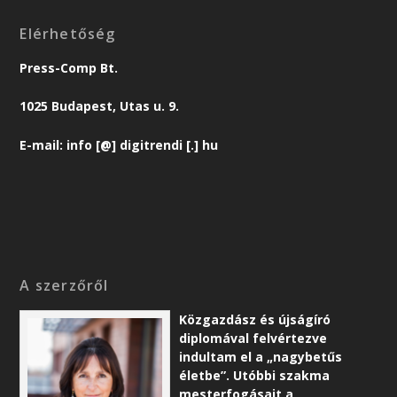
Elérhetőség
Press-Comp Bt.
1025 Budapest, Utas u. 9.
E-mail: info [@] digitrendi [.] hu
A szerzőről
Közgazdász és újságíró
diplomával felvértezve
indultam el a „nagybetűs
életbe”. Utóbbi szakma
mesterfogásait a