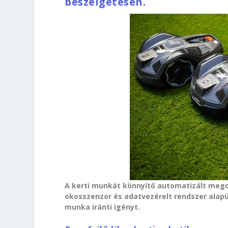
beszélgetésen.
A kerti munkát könnyítő automatizált mego
okosszenzor és adatvezérelt rendszer alap
munka iránti igényt.