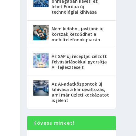
önmagában kevés: ez
lehet Európa új
technológiai kihívása
Nem kidobni, javítani: új
korszak kezdődhet a
mobiltelefonok piacán
Az SAP új receptje: célzott
felvásárlásokkal gyorsítja
AI-fejlesztéseit
Az AI-adatközpontok új
kihívása a klímaváltozás,
ami már üzleti kockázatot
is jelent
Kövess minket!