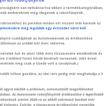
góriás robotfűnyírók
országként van nyilvántartva ebben a termékkategóriában,
zkedő embereknek még idegenek a robotfűnyírók.
traktorokhoz és paradox módon ott viszont már keresik az
elenésükre még legalább egy évtizedet várni kell
.
nyíró családjának az Automowernek az értékesítése
lönösen az utóbbi két évet tekintve.
vételek hat év alatt több mint tízszeresére emelkedtek és
nre 2 milliárd forint körüli bevételt terveznek. (Hét évvel
bevétele még csak a tizede volt a tavalyinak.)
talált itthon gazdára, az idei terv pedig már meghaladja a 3
lók egyre inkább a prémium, automatizált megoldásokat
lásban. Az Automower robotfűnyírók értékesítése a legerősebb
árakozások szerint 2026-ra az ebből származó bevétel már
l Volonics Zoltán, a Husqvarna értékesítési vezetője.