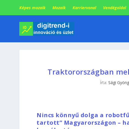
Képes mozaik
Mozaik
Karriervonal
Vendégoldal
Traktorországban mekk
Írta:
Sági Gyöng
Nincs könnyű dolga a robotf
tartott” Magyarországon – ha