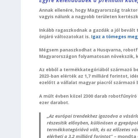
Egyre kelendőbbek a prémium kate
Annak ellenére, hogy Magyarország traktor
vagyis nálunk a nagyobb területen kertés
Inkább ragaszkodnak a gazdák a jól bevált 
önjáró változatokat is.
Igaz a tömeges megj
Mégsem panaszkodhat a Husqvarna, robotfű
Magyarországon folyamatosan növekszik, kü
Az ebből a termékkategóriából származó be
2023-ban elérték az 1,7 milliárd forintot, idé
ezelőtt a vállalat magyar piacról származó 
A múlt évben közel 2300 darab robotfűnyíró 
ezer darabot.
„Az európai trendekhez igazodva a vásár
részesítik előnyben, különösen a gyepápo
termékkategóriává vált, és az előzetes v
elérheti a 3,2 milliárd forintot”
– mondta e