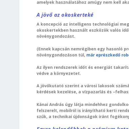
amelyek használatához amúgy nem kell aka
A jövő az okoskerteké
A koncepció az intelligens technológiai meg
okoskertekben használt eszközök valós időb
növénygondozást.
(Ennek kapcsán nemrégiben egy hasonló pro
növénygondozáson túl,
már eprészkedő rob
Az ilyen rendszerek időt és energiát takarít
védve a környezetet.
A jövőkutató szerint a városi lakosok szá
kérdések kezelése, a vízpazarlás és –felhas
Kánai András úgy látja mindehhez gondolko
felszerelt, mobilról is irányítható kerti r
szűk, a technikai újdonságok iránt fogékony