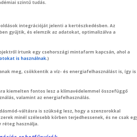
démiai szintű tudás.
oldások integrációját jelenti a kertészkedésben. Az
en gyűjtik, és elemzik az adatokat, optimalizálva a
jektről írtunk egy csehországi mintafarm kapcsán, ahol a
otokat is használnak
.)
anak meg, csökkentik a víz- és energiafelhasználást is, így is
mára kiemelten fontos lesz a klímavédelemmel összefüggő
ználás, valamint az energiafelhasználás.
dásmód-váltásra is szükség lesz, hogy a szenzorokkal
endszerek minél szélesebb körben terjedhessenek, és ne csak eg
 réteg használja.