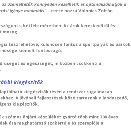
n az üzemeltetők könnyedén kezelhetik és optimalizálhatják a
tási igénye minimális”
– tette hozzá Volonics Zoltán.
szágon is, kétféle méretben. Az áruk kereskedőtől és
tt mozog.
ógia tesz lehetővé, különösen fontos a sportpályák és parkok
minősége kiemelt fontosságú.
p sűrűségét és egészségét, miközben csökkenti a
.
vábbi kiegészítők
adaptálható kiegészítők révén a rendszer rugalmasan
ekhez. A jövőbeli fejlesztések közé tartoznak a labdaszedő,
igens kiegészítők.
ük számos önjáró készüléket gyártó több mint 300 éves
edek óta meghatározó szakértője és szereplője a