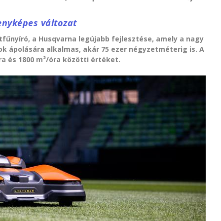
enyképes változat
fűnyíró, a Husqvarna legújabb fejlesztése, amely a nagy
kok ápolására alkalmas, akár 75 ezer négyzetméterig is. A
ra és 1800 m²/óra közötti értéket.