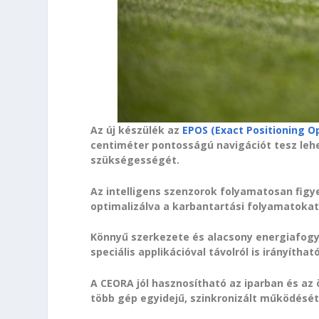
Az új készülék az
EPOS (Exact Positioning O
centiméter pontosságú navigációt tesz le
szükségességét.
Az intelligens szenzorok folyamatosan figye
optimalizálva a karbantartási folyamatokat
Könnyű szerkezete és alacsony energiafogy
speciális applikációval távolról is irányítha
A CEORA jól hasznosítható az iparban és az
több gép egyidejű, szinkronizált működését 