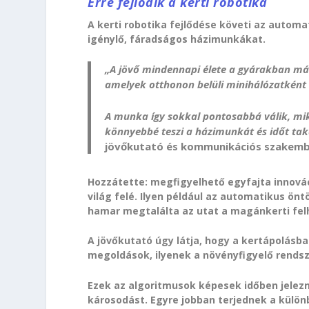
Erre fejlődik a kerti robotika
A kerti robotika fejlődése követi az autom
igénylő, fáradságos házimunkákat.
„A jövő mindennapi élete a gyárakban már 
amelyek otthonon belüli minihálózatként
A munka így sokkal pontosabbá válik, mik
könnyebbé teszi a házimunkát és időt ta
jövőkutató és kommunikációs szakemb
Hozzátette: megfigyelhető egyfajta innováci
világ felé. Ilyen például az automatikus ön
hamar megtalálta az utat a magánkerti felh
A jövőkutató úgy látja, hogy a kertápolásb
megoldások, ilyenek a növényfigyelő rendsz
Ezek az algoritmusok képesek időben jelez
károsodást. Egyre jobban terjednek a külön