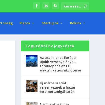
ztonság
Piacok
Startupok
Rólunk
Legutóbbi bejegyzések
Az áram lehet Európa
újabb versenyelőnye –
fordulópont az EU
elektrifikációs akcióterve
Új mérce szerint
versenyeznek a hazai
internetszolgáltatók
Nem csak a klíma