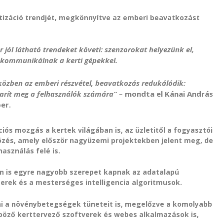
atizáció trendjét, megkönnyítve az emberi beavatkozást
jól látható trendeket követi: szenzorokat helyezünk el,
 kommunikálnak a kerti gépekkel.
özben az emberi részvétel, beavatkozás redukálódik:
karít meg a felhasználók számára”
– mondta el Kánai András
er.
ós mozgás a kertek világában is, az üzletitől a fogyasztói
tözés, amely először nagyüzemi projektekben jelent meg, de
asználás felé is.
an is egyre nagyobb szerepet kapnak az adatalapú
erek és a mesterséges intelligencia algoritmusok.
ni a növénybetegségek tüneteit is, megelőzve a komolyabb
böző kerttervező szoftverek és webes alkalmazások is,