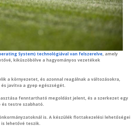
perating System) technológiával van felszerelve
, amely
hetővé, kiküszöbölve a hagyományos vezetékek
lik a környezetet, és azonnal reagálnak a változásokra,
 és javítva a gyep egészségét.
asztása fenntartható megoldást jelent, és a szerkezet egy
tó és testre szabható.
 önkormányzatoknál is. A készülék flottakezelési lehetőségei
is lehetővé teszik.