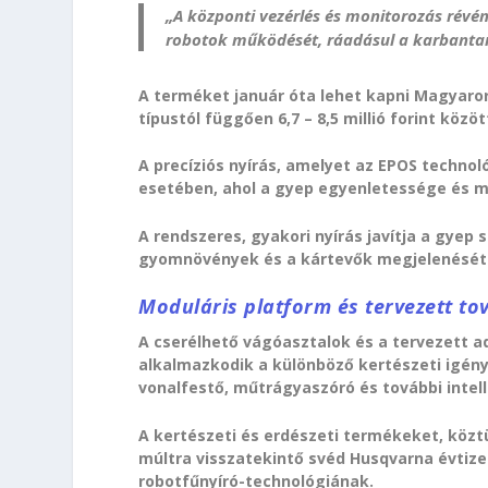
„A központi vezérlés és monitorozás révé
robotok működését, ráadásul a karbantar
A terméket január óta lehet kapni Magyaror
típustól függően 6,7 – 8,5 millió forint közö
A precíziós nyírás, amelyet az EPOS technol
esetében, ahol a gyep egyenletessége és 
A rendszeres, gyakori nyírás javítja a gye
gyomnövények és a kártevők megjelenését
Moduláris platform és tervezett to
A cserélhető vágóasztalok és a tervezett 
alkalmazkodik a különböző kertészeti igény
vonalfestő, műtrágyaszóró és további intell
A kertészeti és erdészeti termékeket, közt
múltra visszatekintő svéd Husqvarna évtiz
robotfűnyíró-technológiának.