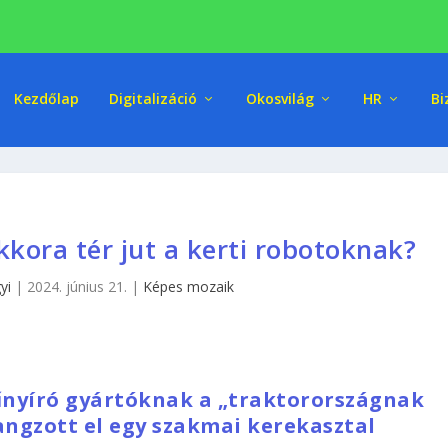
Kezdőlap
Digitalizáció
Okosvilág
HR
Bi
ora tér jut a kerti robotoknak?
yi
|
2024. június 21.
|
Képes mozaik
űnyíró gyártóknak a „traktorországnak
ngzott el egy szakmai kerekasztal