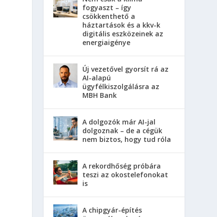
fogyaszt – így
csökkenthető a
háztartások és a kkv-k
digitális eszközeinek az
energiaigénye
Új vezetővel gyorsít rá az
AI-alapú
ügyfélkiszolgálásra az
MBH Bank
A dolgozók már AI-jal
dolgoznak – de a cégük
nem biztos, hogy tud róla
A rekordhőség próbára
teszi az okostelefonokat
is
A chipgyár-építés