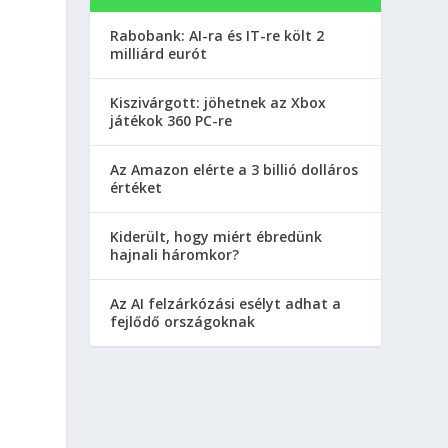
Rabobank: AI-ra és IT-re költ 2
milliárd eurót
Kiszivárgott: jöhetnek az Xbox
játékok 360 PC-re
Az Amazon elérte a 3 billió dolláros
értéket
Kiderült, hogy miért ébredünk
hajnali háromkor?
Az AI felzárkózási esélyt adhat a
fejlődő országoknak