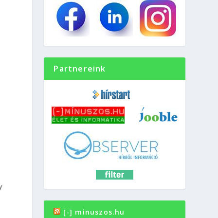
Partnereink
y
[-] minuszos.hu