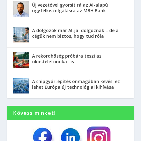
Új vezetővel gyorsít rá az AI-alapú
ügyfélkiszolgálásra az MBH Bank
A dolgozók már AI-jal dolgoznak – de a
cégük nem biztos, hogy tud róla
A rekordhőség próbára teszi az
okostelefonokat is
A chipgyár-építés önmagában kevés: ez
lehet Európa új technológiai kihívása
Kövess minket!