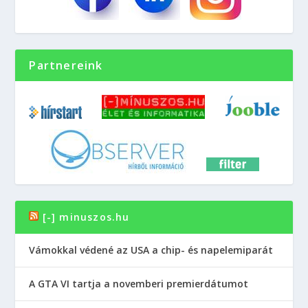
Partnereink
[-] minuszos.hu
Vámokkal védené az USA a chip- és napelemiparát
A GTA VI tartja a novemberi premierdátumot