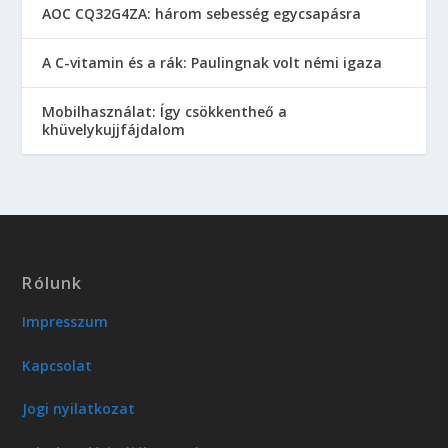
AOC CQ32G4ZA: három sebesség egycsapásra
A C-vitamin és a rák: Paulingnak volt némi igaza
Mobilhasználat: Így csökkentheő a
khüvelykujjfájdalom
Rólunk
Impresszum
Kapcsolat
Jogi nyilatkozat