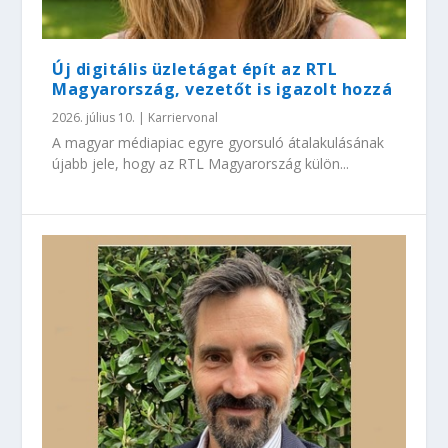
Új digitális üzletágat épít az RTL
Magyarország, vezetőt is igazolt hozzá
2026. július 10.
|
Karriervonal
A magyar médiapiac egyre gyorsuló átalakulásának
újabb jele, hogy az RTL Magyarország külön...