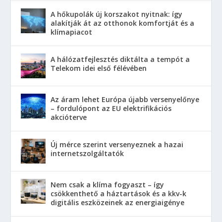
A hőkupolák új korszakot nyitnak: így
alakítják át az otthonok komfortját és a
klímapiacot
A hálózatfejlesztés diktálta a tempót a
Telekom idei első félévében
Az áram lehet Európa újabb versenyelőnye
– fordulópont az EU elektrifikációs
akcióterve
Új mérce szerint versenyeznek a hazai
internetszolgáltatók
Nem csak a klíma fogyaszt – így
csökkenthető a háztartások és a kkv-k
digitális eszközeinek az energiaigénye