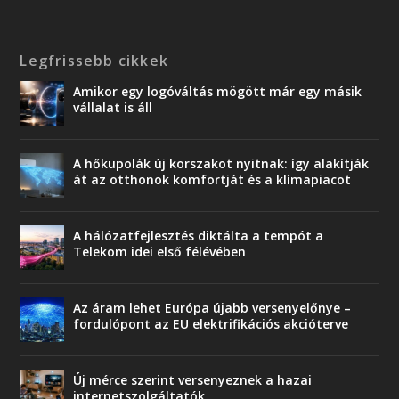
Legfrissebb cikkek
Amikor egy logóváltás mögött már egy másik
vállalat is áll
A hőkupolák új korszakot nyitnak: így alakítják
át az otthonok komfortját és a klímapiacot
A hálózatfejlesztés diktálta a tempót a
Telekom idei első félévében
Az áram lehet Európa újabb versenyelőnye –
fordulópont az EU elektrifikációs akcióterve
Új mérce szerint versenyeznek a hazai
internetszolgáltatók