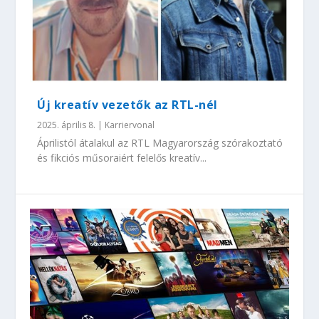
Új kreatív vezetők az RTL-nél
2025. április 8.
|
Karriervonal
Áprilistól átalakul az RTL Magyarország szórakoztató
és fikciós műsoraiért felelős kreatív...