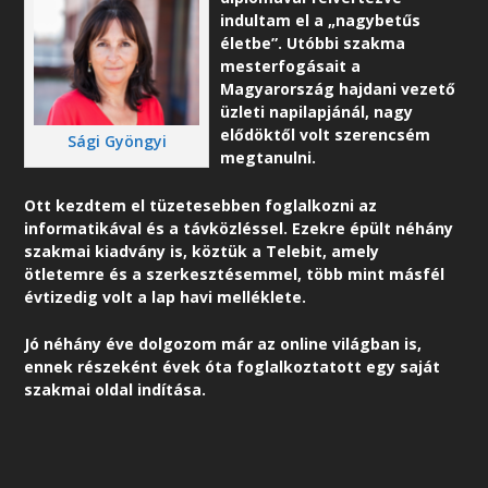
indultam el a „nagybetűs
életbe”. Utóbbi szakma
mesterfogásait a
Magyarország hajdani vezető
üzleti napilapjánál, nagy
elődöktől volt szerencsém
Sági Gyöngyi
megtanulni.
Ott kezdtem el tüzetesebben foglalkozni az
informatikával és a távközléssel. Ezekre épült néhány
szakmai kiadvány is, köztük a Telebit, amely
ötletemre és a szerkesztésemmel, több mint másfél
évtizedig volt a lap havi melléklete.
Jó néhány éve dolgozom már az online világban is,
ennek részeként é
vek óta foglalkoztatott egy saját
szakmai oldal indítása.