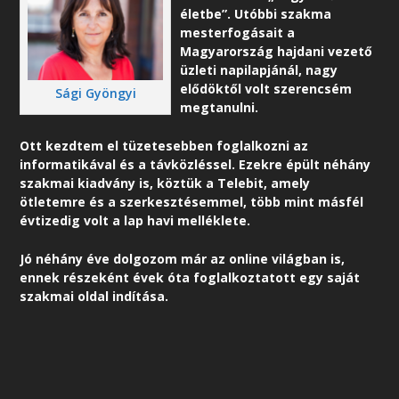
életbe”. Utóbbi szakma
mesterfogásait a
Magyarország hajdani vezető
üzleti napilapjánál, nagy
elődöktől volt szerencsém
Sági Gyöngyi
megtanulni.
Ott kezdtem el tüzetesebben foglalkozni az
informatikával és a távközléssel. Ezekre épült néhány
szakmai kiadvány is, köztük a Telebit, amely
ötletemre és a szerkesztésemmel, több mint másfél
évtizedig volt a lap havi melléklete.
Jó néhány éve dolgozom már az online világban is,
ennek részeként é
vek óta foglalkoztatott egy saját
szakmai oldal indítása.