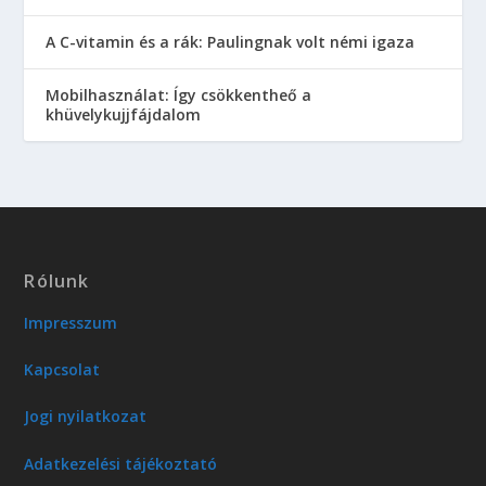
A C-vitamin és a rák: Paulingnak volt némi igaza
Mobilhasználat: Így csökkentheő a
khüvelykujjfájdalom
Rólunk
Impresszum
Kapcsolat
Jogi nyilatkozat
Adatkezelési tájékoztató