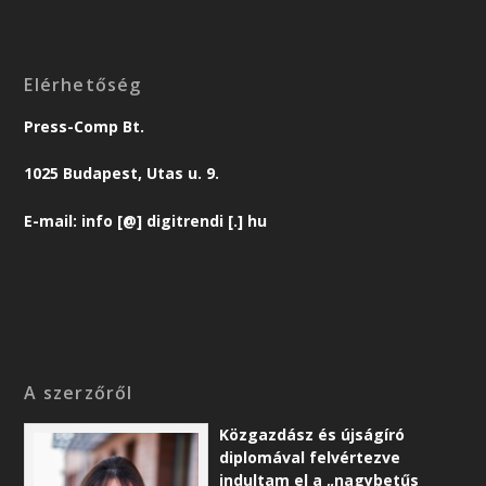
Elérhetőség
Press-Comp Bt.
1025 Budapest, Utas u. 9.
E-mail: info [@] digitrendi [.] hu
A szerzőről
Közgazdász és újságíró
diplomával felvértezve
indultam el a „nagybetűs