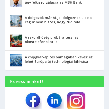
ügyfélkiszolgálásra az MBH Bank
A dolgozók már AI-jal dolgoznak – de a
cégük nem biztos, hogy tud róla
A rekordhőség próbára teszi az
okostelefonokat is
A chipgyár-építés önmagában kevés: ez
lehet Európa új technológiai kihívása
Kövess minket!