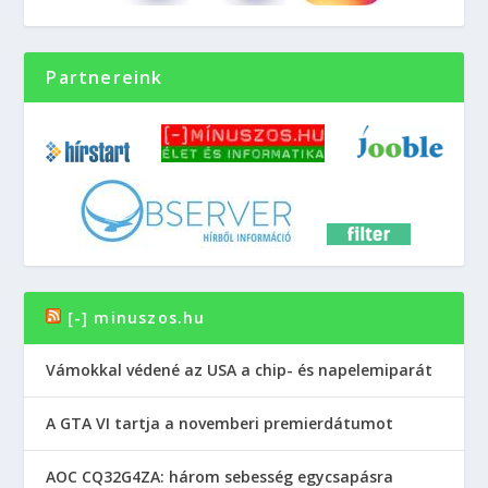
Partnereink
[-] minuszos.hu
Vámokkal védené az USA a chip- és napelemiparát
A GTA VI tartja a novemberi premierdátumot
AOC CQ32G4ZA: három sebesség egycsapásra