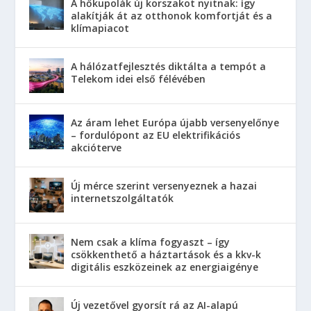
A hőkupolák új korszakot nyitnak: így
alakítják át az otthonok komfortját és a
klímapiacot
A hálózatfejlesztés diktálta a tempót a
Telekom idei első félévében
Az áram lehet Európa újabb versenyelőnye
– fordulópont az EU elektrifikációs
akcióterve
Új mérce szerint versenyeznek a hazai
internetszolgáltatók
Nem csak a klíma fogyaszt – így
csökkenthető a háztartások és a kkv-k
digitális eszközeinek az energiaigénye
Új vezetővel gyorsít rá az AI-alapú