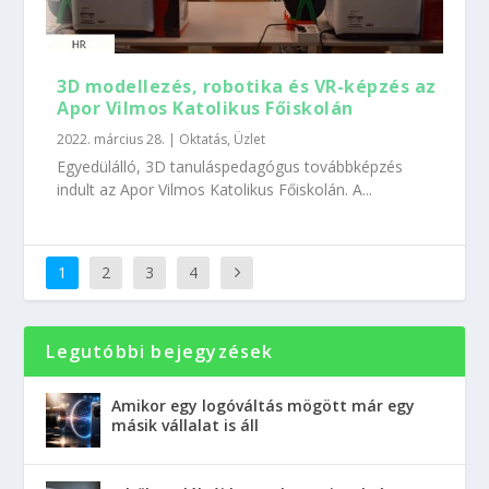
3D modellezés, robotika és VR-képzés az
Apor Vilmos Katolikus Főiskolán
2022. március 28.
|
Oktatás
,
Üzlet
Egyedülálló, 3D tanuláspedagógus továbbképzés
indult az Apor Vilmos Katolikus Főiskolán. A...
1
2
3
4
Legutóbbi bejegyzések
Amikor egy logóváltás mögött már egy
másik vállalat is áll