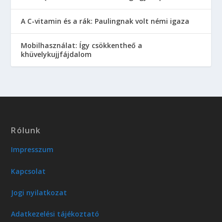
A C-vitamin és a rák: Paulingnak volt némi igaza
Mobilhasználat: Így csökkentheő a
khüvelykujjfájdalom
Rólunk
Impresszum
Kapcsolat
Jogi nyilatkozat
Adatkezelési tájékoztató