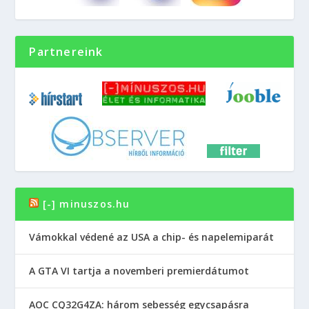
Partnereink
[-] minuszos.hu
Vámokkal védené az USA a chip- és napelemiparát
A GTA VI tartja a novemberi premierdátumot
AOC CQ32G4ZA: három sebesség egycsapásra