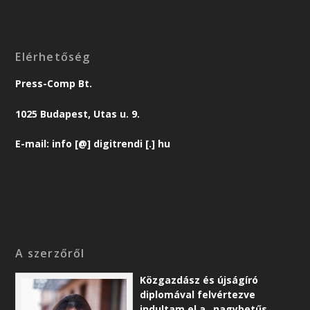
Elérhetőség
Press-Comp Bt.
1025 Budapest, Utas u. 9.
E-mail: info [@] digitrendi [.] hu
A szerzőről
Közgazdász és újságíró
diplomával felvértezve
indultam el a „nagybetűs