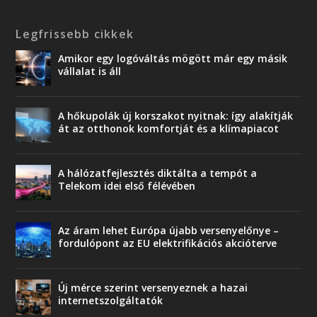
Legfrissebb cikkek
Amikor egy logóváltás mögött már egy másik
vállalat is áll
A hőkupolák új korszakot nyitnak: így alakítják
át az otthonok komfortját és a klímapiacot
A hálózatfejlesztés diktálta a tempót a
Telekom idei első félévében
Az áram lehet Európa újabb versenyelőnye –
fordulópont az EU elektrifikációs akcióterve
Új mérce szerint versenyeznek a hazai
internetszolgáltatók