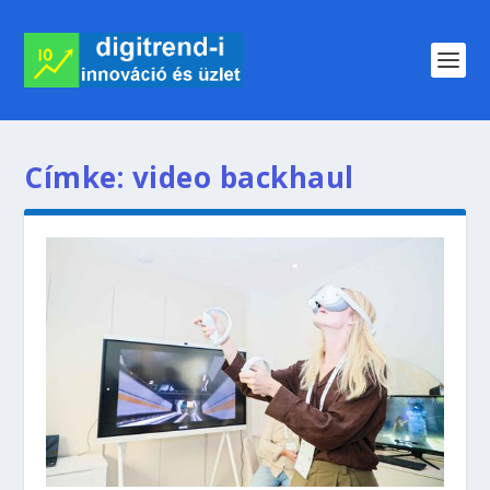
Címke:
video backhaul