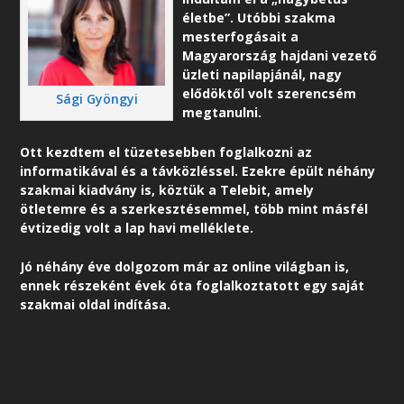
életbe”. Utóbbi szakma
mesterfogásait a
Magyarország hajdani vezető
üzleti napilapjánál, nagy
elődöktől volt szerencsém
Sági Gyöngyi
megtanulni.
Ott kezdtem el tüzetesebben foglalkozni az
informatikával és a távközléssel. Ezekre épült néhány
szakmai kiadvány is, köztük a Telebit, amely
ötletemre és a szerkesztésemmel, több mint másfél
évtizedig volt a lap havi melléklete.
Jó néhány éve dolgozom már az online világban is,
ennek részeként é
vek óta foglalkoztatott egy saját
szakmai oldal indítása.