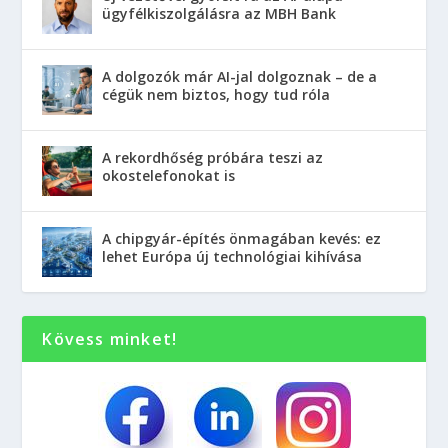
ügyfélkiszolgálásra az MBH Bank
A dolgozók már AI-jal dolgoznak – de a
cégük nem biztos, hogy tud róla
A rekordhőség próbára teszi az
okostelefonokat is
A chipgyár-építés önmagában kevés: ez
lehet Európa új technológiai kihívása
Kövess minket!