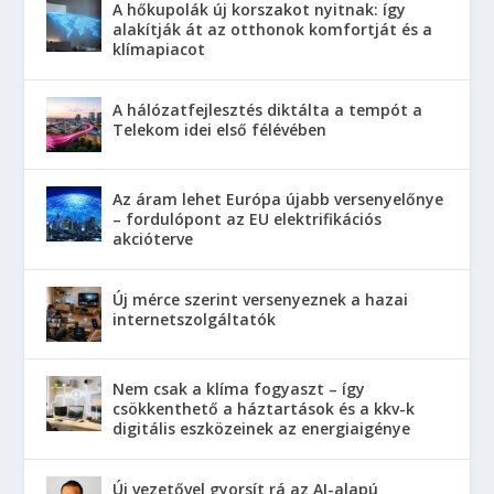
A hőkupolák új korszakot nyitnak: így
alakítják át az otthonok komfortját és a
klímapiacot
A hálózatfejlesztés diktálta a tempót a
Telekom idei első félévében
Az áram lehet Európa újabb versenyelőnye
– fordulópont az EU elektrifikációs
akcióterve
Új mérce szerint versenyeznek a hazai
internetszolgáltatók
Nem csak a klíma fogyaszt – így
csökkenthető a háztartások és a kkv-k
digitális eszközeinek az energiaigénye
Új vezetővel gyorsít rá az AI-alapú