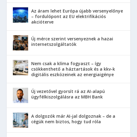
Az áram lehet Európa újabb versenyelőnye
– fordulópont az EU elektrifikációs
akcióterve
Új mérce szerint versenyeznek a hazai
internetszolgáltatók
Nem csak a klíma fogyaszt – így
csökkenthető a háztartások és a kkv-k
digitális eszközeinek az energiaigénye
Új vezetővel gyorsít rá az AI-alapú
ügyfélkiszolgálásra az MBH Bank
A dolgozók már AI-jal dolgoznak – de a
cégük nem biztos, hogy tud róla