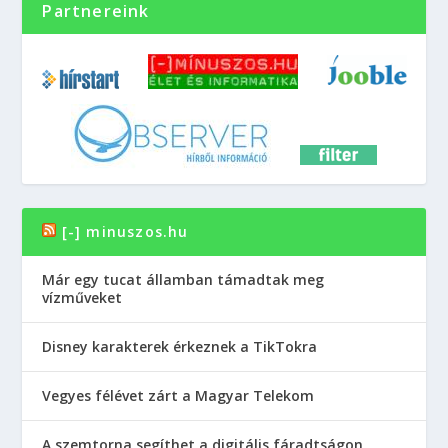
Partnereink
[-] minuszos.hu
Már egy tucat államban támadtak meg
vízműveket
Disney karakterek érkeznek a TikTokra
Vegyes félévet zárt a Magyar Telekom
A szemtorna segíthet a digitális fáradtságon