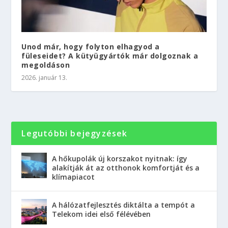
Unod már, hogy folyton elhagyod a
füleseidet? A kütyügyártók már dolgoznak a
megoldáson
2026. január 13.
Legutóbbi bejegyzések
A hőkupolák új korszakot nyitnak: így
alakítják át az otthonok komfortját és a
klímapiacot
A hálózatfejlesztés diktálta a tempót a
Telekom idei első félévében