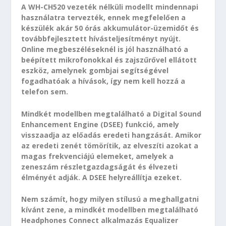
A WH-CH520 vezeték nélküli modellt mindennapi
használatra tervezték, ennek megfelelően a
készülék akár 50 órás akkumulátor-üzemidőt és
továbbfejlesztett hívásteljesítményt nyújt.
Online megbeszéléseknél is jól használható a
beépített mikrofonokkal és zajszűrővel ellátott
eszköz, amelynek gombjai segítségével
fogadhatóak a hívások, így nem kell hozzá a
telefon sem.
Mindkét modellben megtalálható a Digital Sound
Enhancement Engine (DSEE) funkció, amely
visszaadja az előadás eredeti hangzását. Amikor
az eredeti zenét tömörítik, az elveszíti azokat a
magas frekvenciájú elemeket, amelyek a
zeneszám részletgazdagságát és élvezeti
élményét adják. A DSEE helyreállítja ezeket.
Nem számít, hogy milyen stílusú a meghallgatni
kívánt zene, a mindkét modellben megtalálható
Headphones Connect alkalmazás Equalizer