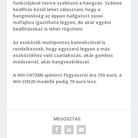
funkciójával testre szabható a hangzás. Számos
beállítás közül lehet választani, hogy a
hangminőség az éppen hallgatott zenei
műfajhoz igazítható legyen, de akár egyéni
beállításokat is lehet rögzíteni.
Az eszközök multipontos konnekcióval is
rendelkeznek, hogy egyszerű legyen a más
eszközökhöz való csatlakozás, akár gombos
módszerrel, akár hangvezérléssel.
A WH-CH720N ajánlott fogyasztói ára 150 euró, a
WH-CH520 modellé pedig 70 euró lesz.
MEGOSZTÁS: