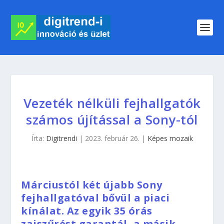
Vezeték nélküli fejhallgatók
számos újítással a Sony-tól
Írta:
Digitrendi
|
2023. február 26.
|
Képes mozaik
Márciustól két újabb Sony
fejhallgatóval bővül a piaci
kínálat. Az egyik 35 órás
zajszűrést garantál, a másik