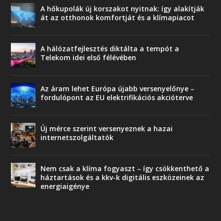
A hőkupolák új korszakot nyitnak: így alakítják
át az otthonok komfortját és a klímapiacot
A hálózatfejlesztés diktálta a tempót a
Telekom idei első félévében
Az áram lehet Európa újabb versenyelőnye –
fordulópont az EU elektrifikációs akcióterve
Új mérce szerint versenyeznek a hazai
internetszolgáltatók
Nem csak a klíma fogyaszt – így csökkenthető a
háztartások és a kkv-k digitális eszközeinek az
energiaigénye