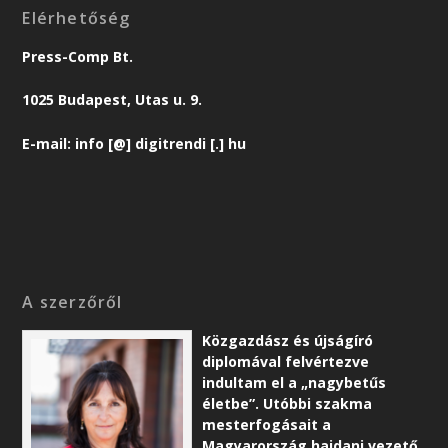
Elérhetőség
Press-Comp Bt.
1025 Budapest, Utas u. 9.
E-mail: info [@] digitrendi [.] hu
A szerzőről
Közgazdász és újságíró
diplomával felvértezve
indultam el a „nagybetűs
életbe”. Utóbbi szakma
mesterfogásait a
Magyarország hajdani vezető