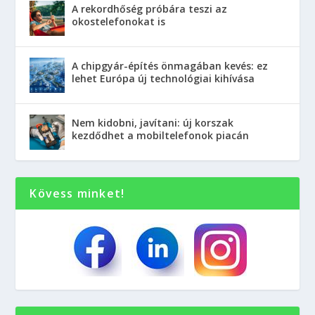
A rekordhőség próbára teszi az
okostelefonokat is
A chipgyár-építés önmagában kevés: ez
lehet Európa új technológiai kihívása
Nem kidobni, javítani: új korszak
kezdődhet a mobiltelefonok piacán
Kövess minket!