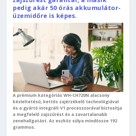
pedig akár 50 órás akkumulátor-
üzemidőre is képes.
A prémium kategóriás WH-CH720N alacsony
késleltetésű, kettős zajérzékelő technológiával
és a gyártó integrált V1 processzorával biztosítja
a megfelelő zajszűrést és a zavartalanabb
zenehallgatást. Az eszköz súlya mindössze 192
grammos.