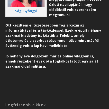
üzleti napilapjánál, nagy
elődöktől volt szerencsém
Sági Gyöngyi
megtanulni.
Ott kezdtem el tüzetesebben foglalkozni az
informatikával és a távközléssel. Ezekre épült néhány
szakmai kiadvány is, köztük a Telebit, amely
ötletemre és a szerkesztésemmel, több mint másfél
évtizedig volt a lap havi melléklete.
Jó néhány éve dolgozom már az online világban is,
ennek részeként é
vek óta foglalkoztatott egy saját
szakmai oldal indítása.
Legfrissebb cikkek