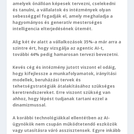
amelyek önállóan képesek tervezni, cselekedni
és tanulni, a vállalatok és intézmények olyan
sebességgel fogadják el, amely meghaladja a
hagyományos és generatív mesterséges
intelligencia elterjedésének ütemét.
Alig két év alatt a vállalkozások 35%-a már arra a
szintre ért, hogy vizsgálja az agentic AI-t,
további 44% pedig hamarosan tervezi bevezetni.
Kevés cég és intézmény jutott viszont el odáig,
hogy kifejlessze a munkafolyamatok, irányítási
modellek, beruházási tervek és
tehetségstratégiák átalakításához szükséges
keretrendszereket. Erre viszont szükség van
ahhoz, hogy lépést tudjanak tartani ezzel a
dinamizmussal.
A korábbi technológiákkal ellentétben az AI-
ügynökök nem csupán működtetendő eszközök
vagy utasításra váró asszisztensek. Egyre inkább