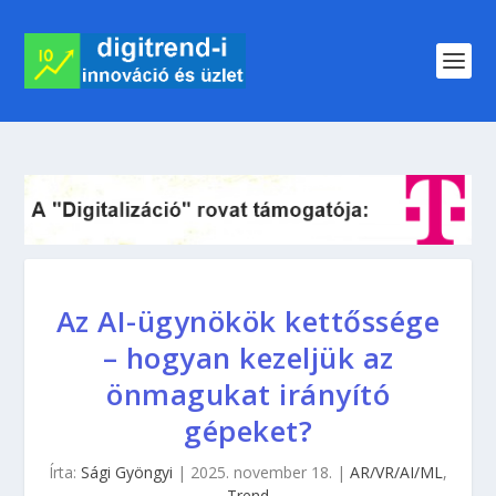
Az AI-ügynökök kettőssége
– hogyan kezeljük az
önmagukat irányító
gépeket?
Írta:
Sági Gyöngyi
|
2025. november 18.
|
AR/VR/AI/ML
,
Trend