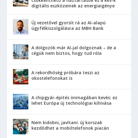
csökkenthető a háztartások és a kkv-k
digitális eszközeinek az energiaigénye
Új vezetővel gyorsít rá az AI-alapú
ügyfélkiszolgálásra az MBH Bank
A dolgozók már AI-jal dolgoznak – de a
cégük nem biztos, hogy tud róla
A rekordhőség próbára teszi az
okostelefonokat is
A chipgyár-építés önmagában kevés: ez
lehet Európa új technológiai kihívása
Nem kidobni, javítani: új korszak
kezdődhet a mobiltelefonok piacán