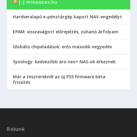
[-] minuszos.hu
Hardveralapú e-pénztárgép kapott NAV-engedélyt
EPAM: visszavágott előrejelzés, zuhanó árfolyam
Globális chipeladások: erős második negyedév
Synology: kedvezőbb árú neo+ NAS-ok érkeznek
Már a tesztereknél az új PS5 firmware béta
frissítés
Rólunk