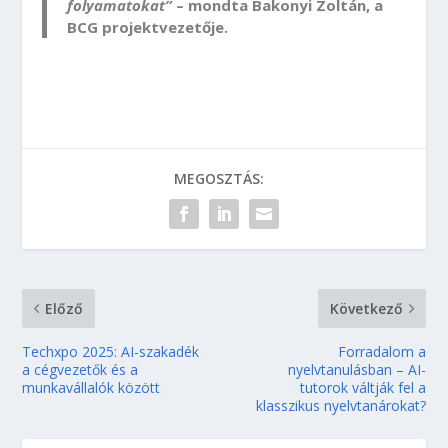
folyamatokat”
– mondta Bakonyi Zoltán, a
BCG projektvezetője.
MEGOSZTÁS:
Előző
Következő
Techxpo 2025: AI-szakadék
Forradalom a
a cégvezetők és a
nyelvtanulásban – AI-
munkavállalók között
tutorok váltják fel a
klasszikus nyelvtanárokat?