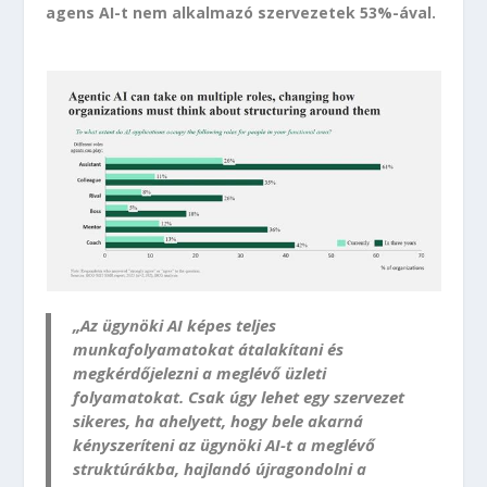
agens AI-t nem alkalmazó szervezetek 53%-ával.
„Az ügynöki AI képes teljes
munkafolyamatokat átalakítani és
megkérdőjelezni a meglévő üzleti
folyamatokat. Csak úgy lehet egy szervezet
sikeres, ha ahelyett, hogy bele akarná
kényszeríteni az ügynöki AI-t a meglévő
struktúrákba, hajlandó újragondolni a