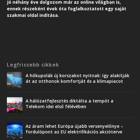
Jó néhány éve dolgozom már az online világban is,
ennek részeként é
vek óta foglalkoztatott egy saját
szakmai oldal indítása.
Legfrissebb cikkek
A hőkupolák új korszakot nyitnak: így alakítják
át az otthonok komfortját és a klímapiacot
A hálózatfejlesztés diktálta a tempót a
Telekom idei első félévében
Az áram lehet Európa újabb versenyelőnye –
fordulópont az EU elektrifikációs akcióterve