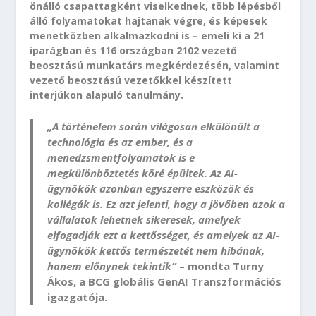
önálló csapattagként viselkednek, több lépésből
álló folyamatokat hajtanak végre, és képesek
menetközben alkalmazkodni is – emeli ki a 21
iparágban és 116 országban 2102 vezető
beosztású munkatárs megkérdezésén, valamint
vezető beosztású vezetőkkel készített
interjúkon alapuló tanulmány.
„A történelem során világosan elkülönült a
technológia és az ember, és a
menedzsmentfolyamatok is e
megkülönböztetés köré épültek. Az AI-
ügynökök azonban egyszerre eszközök és
kollégák is. Ez azt jelenti, hogy a jövőben azok a
vállalatok lehetnek sikeresek, amelyek
elfogadják ezt a kettősséget, és amelyek az AI-
ügynökök kettős természetét nem hibának,
hanem előnynek tekintik”
– mondta Turny
Ákos, a BCG globális GenAI Transzformációs
igazgatója.