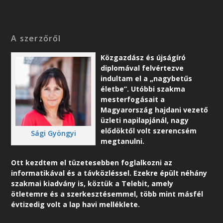
A szerzőről
Közgazdász és újságíró
diplomával felvértezve
indultam el a „nagybetűs
életbe”. Utóbbi szakma
mesterfogásait a
Magyarország hajdani vezető
üzleti napilapjánál, nagy
elődöktől volt szerencsém
Sági Gyöngyi
megtanulni.
Ott kezdtem el tüzetesebben foglalkozni az
informatikával és a távközléssel. Ezekre épült néhány
szakmai kiadvány is, köztük a Telebit, amely
ötletemre és a szerkesztésemmel, több mint másfél
évtizedig volt a lap havi melléklete.