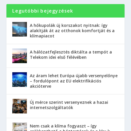
Legutóbbi bejegyzések
A hőkupolák új korszakot nyitnak: így
alakítják át az otthonok komfortját és a
klímapiacot
A hálózatfejlesztés diktálta a tempót a
Telekom idei első félévében
Az áram lehet Európa újabb versenyelőnye
– fordulópont az EU elektrifikációs
akcióterve
Új mérce szerint versenyeznek a hazai
internetszolgáltatók
Nem csak a klíma fogyaszt – így