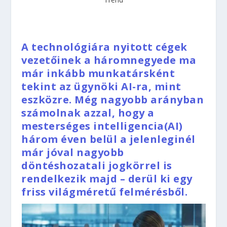
A technológiára nyitott cégek
vezetőinek a háromnegyede ma
már inkább munkatársként
tekint az ügynöki AI-ra, mint
eszközre. Még nagyobb arányban
számolnak azzal, hogy a
mesterséges intelligencia(AI)
három éven belül a jelenleginél
már jóval nagyobb
döntéshozatali jogkörrel is
rendelkezik majd – derül ki egy
friss világméretű felmérésből.