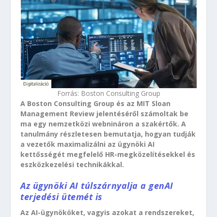
Forrás: Boston Consulting Group
A Boston Consulting Group és az MIT Sloan
Management Review jelentéséről számoltak be
ma egy nemzetközi webnináron a szakértők. A
tanulmány részletesen bemutatja, hogyan tudják
a vezetők maximalizálni az ügynöki AI
kettősségét megfelelő HR-megközelítésekkel és
eszközkezelési technikákkal.
Az ügynöki AI túlszárnyalja a genAI
terjedési ütemét is
Az AI-ügynököket, vagyis azokat a rendszereket,