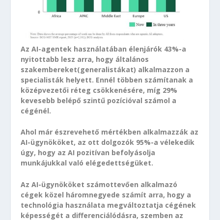
Az AI-agentek használatában élenjárók 43%-a
nyitottabb lesz arra, hogy általános
szakembereket(generalistákat) alkalmazzon a
specialisták helyett. Ennél többen számítanak a
középvezetői réteg csökkenésére, míg 29%
kevesebb belépő szintű pozícióval számol a
cégénél.
Ahol már észrevehető mértékben alkalmazzák az
AI-ügynököket, az ott dolgozók 95%-a vélekedik
úgy, hogy az AI pozitívan befolyásolja
munkájukkal való elégedettségüket.
Az AI-ügynököket számottevően alkalmazó
cégek közel háromnegyede számít arra, hogy a
technológia használata megváltoztatja cégének
képességét a differenciálódásra, szemben az