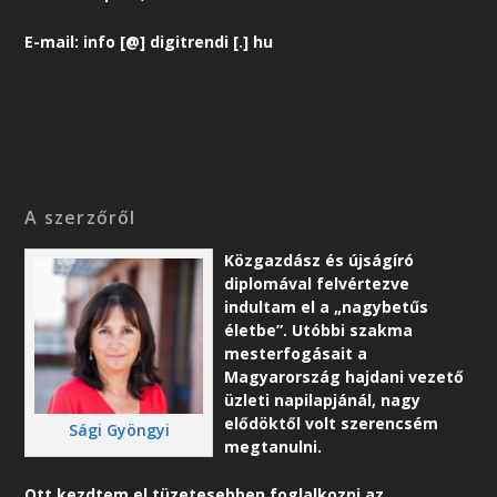
E-mail: info [@] digitrendi [.] hu
A szerzőről
Közgazdász és újságíró
diplomával felvértezve
indultam el a „nagybetűs
életbe”. Utóbbi szakma
mesterfogásait a
Magyarország hajdani vezető
üzleti napilapjánál, nagy
elődöktől volt szerencsém
Sági Gyöngyi
megtanulni.
Ott kezdtem el tüzetesebben foglalkozni az