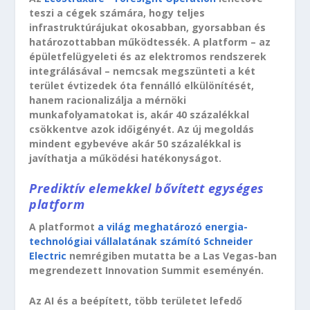
teszi a cégek számára, hogy teljes
infrastruktúrájukat okosabban, gyorsabban és
határozottabban működtessék. A platform – az
épületfelügyeleti és az elektromos rendszerek
integrálásával – nemcsak megszünteti a két
terület évtizedek óta fennálló elkülönítését,
hanem racionalizálja a mérnöki
munkafolyamatokat is, akár 40 százalékkal
csökkentve azok időigényét. Az új megoldás
mindent egybevéve akár 50 százalékkal is
javíthatja a működési hatékonyságot.
Prediktív elemekkel bővített egységes
platform
A platformot
a világ meghatározó energia-
technológiai vállalatának számító Schneider
Electric
nemrégiben mutatta be a Las Vegas-ban
megrendezett Innovation Summit eseményén.
Az AI és a beépített, több területet lefedő