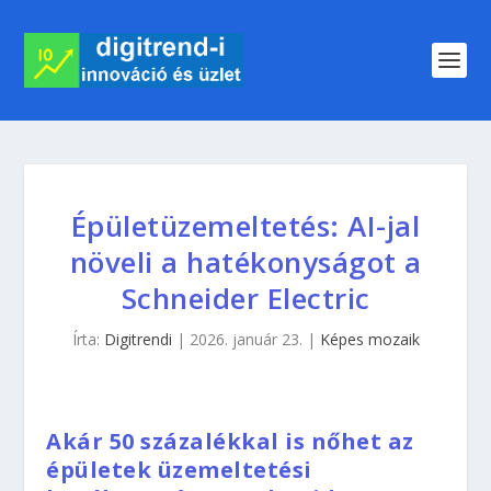
Épületüzemeltetés: AI-jal
növeli a hatékonyságot a
Schneider Electric
Írta:
Digitrendi
|
2026. január 23.
|
Képes mozaik
Akár 50 százalékkal is nőhet az
épületek üzemeltetési