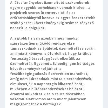
A létesítményeket üzemeltető szakemberek
egyre nagyobb terhelésnek vannak kitéve – a
projektek szoros ütemterveitől és az
erőforráshiánytól kezdve az egyre összetettebb
szabályozási követelményekig számos tényező
nehezíti a dolgukat.
A legtöbb helyen azonban még mindig
szigetszerűen működő rendszerekre
támaszkodnak az épületek üzemeltetése során,
ami miatt könnyen előfordulhat, hogy kritikus
fontosságú összefüggések elkerülik az
üzemeltetők figyelmét. Ez pedig igen költséges
következményekkel járhat: a
feszültségingadozás észrevétlen maradhat,
amíg nem károsodnak miatta a berendezések;
elmulasztják a napenergia kihasználását,
miközben a hűtőberendezéseket hálózati
áramról működtetik és a csúcsidőszakban
vásárolt elektromos áram miatt jelentősen
megugorhatnak a költségek.