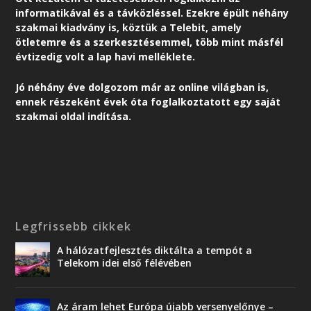
informatikával és a távközléssel. Ezekre épült néhány
szakmai kiadvány is, köztük a Telebit, amely
ötletemre és a szerkesztésemmel, több mint másfél
évtizedig volt a lap havi melléklete.
Jó néhány éve dolgozom már az online világban is,
ennek részeként é
vek óta foglalkoztatott egy saját
szakmai oldal indítása.
Legfrissebb cikkek
A hálózatfejlesztés diktálta a tempót a
Telekom idei első félévében
Az áram lehet Európa újabb versenyelőnye –