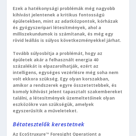
Ezek a hatékonysági problémák még nagyobb
kihívást jelentenek a kritikus fontosságú
épületekben, mint az adatközpontok, kórházak
és gyógyszeripari létesítmények, ahol a
milliszekundumok is számítanak, és még egy
rövid leállás is súlyos következményekkel járhat.
Tovább súlyosbítja a problémát, hogy az
épületek akár a felhasznált energia 40
százalékát is elpazarolhatják, ezért az
intelligens, egységes vezérlésre még soha nem
volt ekkora szükség. Egy olyan korszakban,
amikor a rendszerek egyre összetettebbek, és
komoly kihívást jelent tapasztalt szakembereket
találni, a létesítmények üzemeltetőinek olyan
eszközökre van szükségük, amelyek
egyszerűsítik a műveleteket.
Bétatesztelők kerestetnek
Az EcoStruxure™ Foresight Operationt a