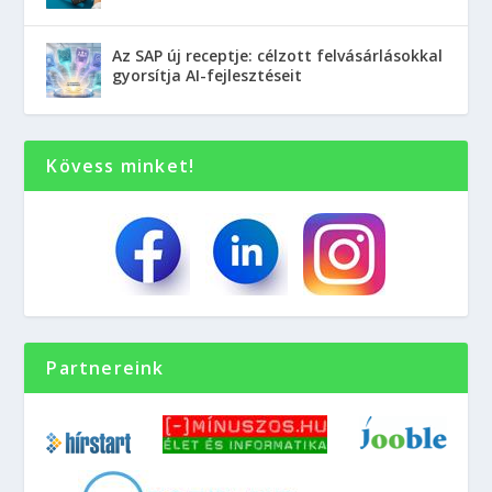
Az SAP új receptje: célzott felvásárlásokkal
gyorsítja AI-fejlesztéseit
Kövess minket!
Partnereink