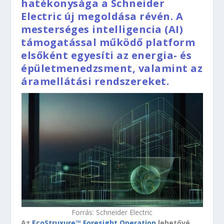
hatékonysága a Schneider
Electric új megoldása révén. A
mesterséges intelligencia (AI)
támogatással működő platform
elsőként egyesíti az energia- és
épületmenedzsment, valamint az
áramellátási rendszereket.
Forrás: Schneider Electric
Az
EcoStruxure™ Foresight Operation
lehetővé