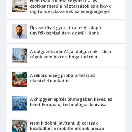
Nem csak a klíma fogyaszt – így
csökkenthető a háztartások és a kkv-k
digitális eszközeinek az energiaigénye
Új vezetővel gyorsít rá az AI-alapú
ügyfélkiszolgálásra az MBH Bank
A dolgozók már AI-jal dolgoznak – de a
cégük nem biztos, hogy tud róla
A rekordhőség próbára teszi az
okostelefonokat is
A chipgyár-építés önmagában kevés: ez
lehet Európa új technológiai kihívása
Nem kidobni, javítani: új korszak
kezdődhet a mobiltelefonok piacán