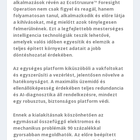
alkalmazások révén az EcoStruxure™ Foresight
Operation nem csak figyel és reagál, hanem
folyamatosan tanul, alkalmazkodik és előre látja
a kihívásokat, még mielőtt azok ténylegesen
felmerülnének. Ezt a legfejlettebb mesterséges
intelligencia technológiák teszik lehetővé,
amelyek valós időben egyesítik és elemzik a
teljes épített környezet adatait a jobb
döntéshozatal érdekében.
Az egységes platform kiküszöböli a vakfoltokat
és egyszerűsíti a vezérlést, jelentősen növelve a
hatékonyságot. A maximális üzemidő és
ellenállóképesség érdekében teljes redundancia
és AI-diagnosztika áll rendelkezésre, mindezt
egy robusztus, biztonságos platform védi.
Ennek a kialakításnak köszönhetően az
egymással összefüggő elektromos és
mechanikus problémák 90 százalékkal
gyorsabban megoldhatók. Az előre beépített