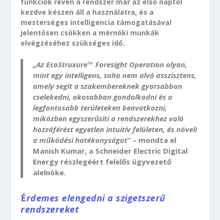
funkciók révén a rendszer már az első naptól
kezdve készen áll a használatra, és a
mesterséges intelligencia támogatásával
jelentősen csökken a mérnöki munkák
elvégzéséhez szükséges idő.
„Az EcoStruxure™ Foresight Operation olyan,
mint egy intelligens, soha nem alvó asszisztens,
amely segít a szakembereknek gyorsabban
cselekedni, okosabban gondolkodni és a
legfontosabb területeken beavatkozni,
miközben egyszerűsíti a rendszerekhez való
hozzáférést egyetlen intuitív felületen, és növeli
a működési hatékonyságot”
– mondta el
Manish Kumar, a Schneider Electric Digital
Energy részlegéért felelős ügyvezető
alelnöke.
É
rdemes elengedni a szigetszerű
rendszereket