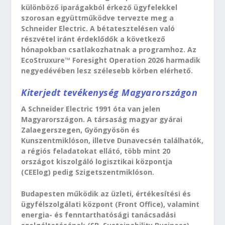
különböző iparágakból érkező ügyfelekkel
szorosan együttműködve tervezte meg a
Schneider Electric. A bétatesztelésen való
részvétel iránt érdeklődők a következő
hónapokban csatlakozhatnak a programhoz. Az
EcoStruxure™ Foresight Operation 2026 harmadik
negyedévében lesz szélesebb körben elérhető.
Kiterjedt tevékenység Magyarországon
A Schneider Electric 1991 óta van jelen
Magyarországon. A társaság magyar gyárai
Zalaegerszegen, Gyöngyösön és
Kunszentmiklóson, illetve Dunavecsén találhatók,
a régiós feladatokat ellátó, több mint 20
országot kiszolgáló logisztikai központja
(CEElog) pedig Szigetszentmiklóson.
Budapesten működik az üzleti, értékesítési és
ügyfélszolgálati központ (Front Office), valamint
energia- és fenntarthatósági tanácsadási