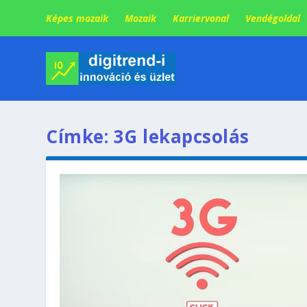
Képes mozaik
Mozaik
Karriervonal
Vendégoldal
Címke:
3G lekapcsolás