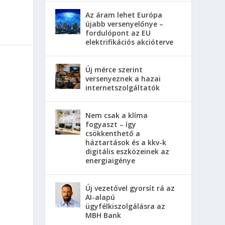
Az áram lehet Európa
újabb versenyelőnye –
fordulópont az EU
elektrifikációs akcióterve
Új mérce szerint
versenyeznek a hazai
internetszolgáltatók
Nem csak a klíma
fogyaszt – így
csökkenthető a
háztartások és a kkv-k
digitális eszközeinek az
energiaigénye
Új vezetővel gyorsít rá az
AI-alapú
ügyfélkiszolgálásra az
MBH Bank