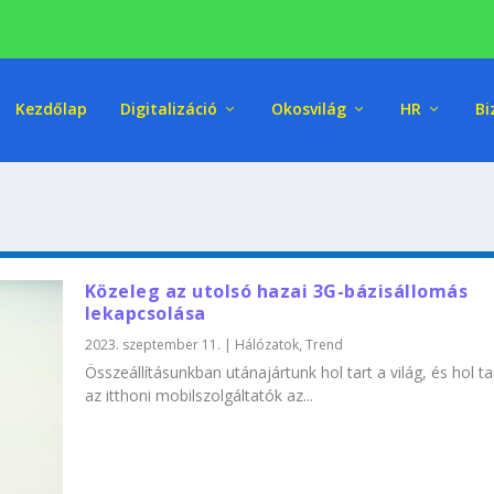
Kezdőlap
Digitalizáció
Okosvilág
HR
Bi
Közeleg az utolsó hazai 3G-bázisállomás
lekapcsolása
2023. szeptember 11.
|
Hálózatok
,
Trend
Összeállításunkban utánajártunk hol tart a világ, és hol t
az itthoni mobilszolgáltatók az...