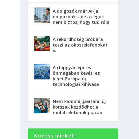
A dolgozók már AI-jal
dolgoznak – de a cégük
nem biztos, hogy tud róla
A rekordhőség próbára
teszi az okostelefonokat
is
A chipgyár-építés
önmagában kevés: ez
lehet Európa új
technológiai kihívása
Nem kidobni, javítani: új
korszak kezdődhet a
mobiltelefonok piacán
Kövess minket!