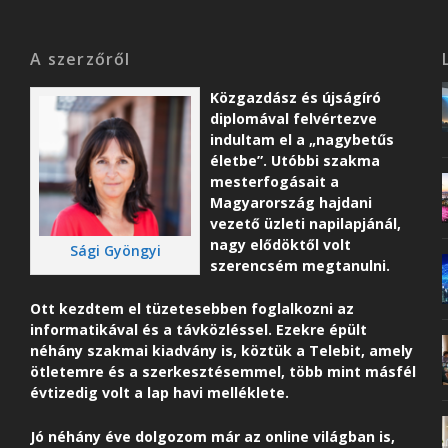
A szerzőről
Közgazdász és újságíró
diplomával felvértezve
indultam el a „nagybetűs
életbe”. Utóbbi szakma
mesterfogásait a
Magyarország hajdani
vezető üzleti napilapjánál,
nagy elődöktől volt
Sági Gyöngyi
szerencsém megtanulni.
Ott kezdtem el tüzetesebben foglalkozni az
informatikával és a távközléssel. Ezekre épült
néhány szakmai kiadvány is, köztük a Telebit, amely
ötletemre és a szerkesztésemmel, több mint másfél
évtizedig volt a lap havi melléklete.
Jó néhány éve dolgozom már az online világban is,