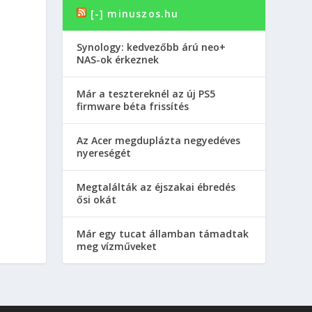
[-] minuszos.hu
Synology: kedvezőbb árú neo+
NAS-ok érkeznek
Már a tesztereknél az új PS5
firmware béta frissítés
Az Acer megduplázta negyedéves
nyereségét
Megtalálták az éjszakai ébredés
ősi okát
Már egy tucat államban támadtak
meg vízműveket