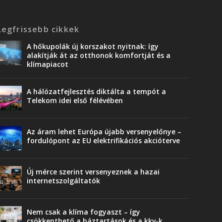
Legfrissebb cikkek
A hőkupolák új korszakot nyitnak: így
alakítják át az otthonok komfortját és a
klímapiacot
A hálózatfejlesztés diktálta a tempót a
Telekom idei első félévében
Az áram lehet Európa újabb versenyelőnye –
fordulópont az EU elektrifikációs akcióterve
Új mérce szerint versenyeznek a hazai
internetszolgáltatók
Nem csak a klíma fogyaszt – így
csökkenthető a háztartások és a kkv-k