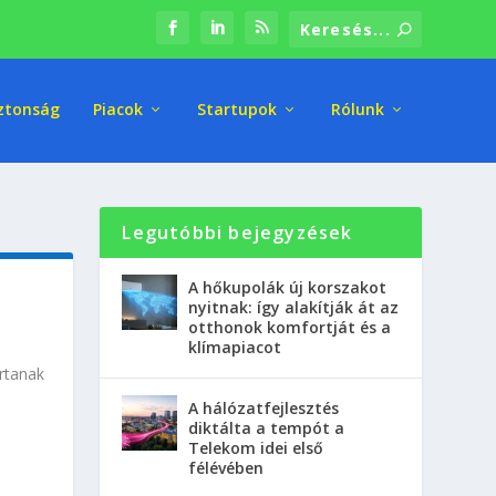
ztonság
Piacok
Startupok
Rólunk
Legutóbbi bejegyzések
A hőkupolák új korszakot
nyitnak: így alakítják át az
otthonok komfortját és a
klímapiacot
artanak
A hálózatfejlesztés
diktálta a tempót a
Telekom idei első
félévében