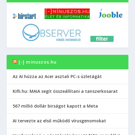
[-] minuszos.hu
Az AI húzza az Acer asztali PC-s üzletágát
Kifli.hu: MAIA segít összeállítani a tanszerkosarat
567 millió dollár birságot kapott a Meta
AI tervezte az első működő vírusgenomokat