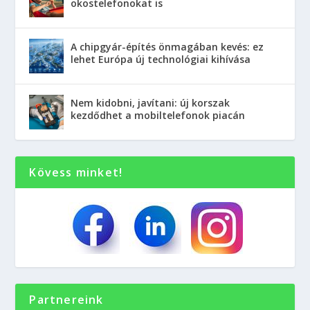
okostelefonokat is
A chipgyár-építés önmagában kevés: ez
lehet Európa új technológiai kihívása
Nem kidobni, javítani: új korszak
kezdődhet a mobiltelefonok piacán
Kövess minket!
Partnereink