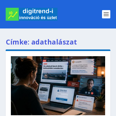
Címke:
adathalászat