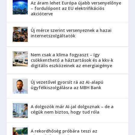
Az áram lehet Európa újabb versenyelőnye
– fordulópont az EU elektrifikációs
akcióterve
Új mérce szerint versenyeznek a hazai
internetszolgáltatók
Nem csak a klíma fogyaszt – így
csökkenthető a háztartások és a kkv-k
digitális eszközeinek az energiaigénye
Új vezetővel gyorsít rá az AI-alapú
ügyfélkiszolgálásra az MBH Bank
A dolgozók már AI-jal dolgoznak – de a
cégük nem biztos, hogy tud róla
A rekordhőség próbára teszi az