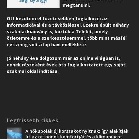
Sági Gyöngyi
megtanulni.
Ott kezdtem el tüzetesebben foglalkozni az
informatikával és a távközléssel. Ezekre épült néhány
szakmai kiadvány is, köztük a Telebit, amely
ötletemre és a szerkesztésemmel, több mint másfél
évtizedig volt a lap havi melléklete.
Jó néhány éve dolgozom már az online világban is,
ennek részeként é
vek óta foglalkoztatott egy saját
szakmai oldal indítása.
Legfrissebb cikkek
A hőkupolák új korszakot nyitnak: így alakítják
át az otthonok komfortját és a klímapiacot