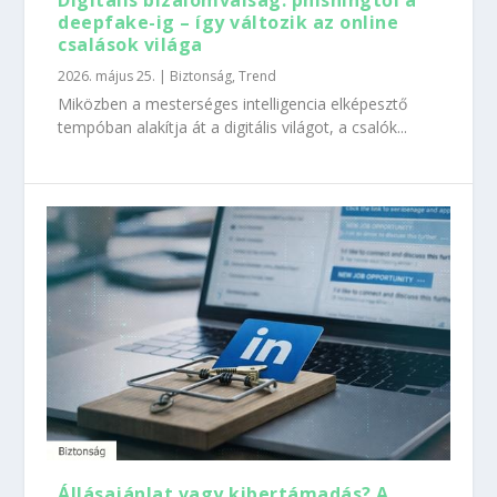
Digitális bizalomválság: phishingtől a
deepfake-ig – így változik az online
csalások világa
2026. május 25.
|
Biztonság
,
Trend
Miközben a mesterséges intelligencia elképesztő
tempóban alakítja át a digitális világot, a csalók...
Állásajánlat vagy kibertámadás? A