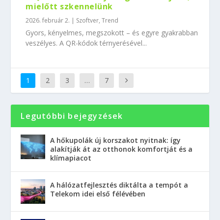
mielőtt szkennelünk
2026. február 2.
|
Szoftver
,
Trend
Gyors, kényelmes, megszokott – és egyre gyakrabban
veszélyes. A QR-kódok térnyerésével...
1
2
3
…
7
Legutóbbi bejegyzések
A hőkupolák új korszakot nyitnak: így
alakítják át az otthonok komfortját és a
klímapiacot
A hálózatfejlesztés diktálta a tempót a
Telekom idei első félévében