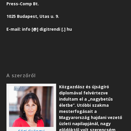
Press-Comp Bt.
1025 Budapest, Utas u. 9.
E-mail: info [@] digitrendi [.] hu
A szerzőről
Közgazdász és újságíró
diplomával felvértezve
indultam el a „nagybetűs
életbe”. Utóbbi szakma
mesterfogásait a
Magyarország hajdani vezető
üzleti napilapjánál, nagy
elődöktől volt szerencsém