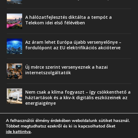
A hálózatfejlesztés diktálta a tempót a
Telekom idei első félévében
Az áram lehet Európa újabb versenyelőnye –
fordulópont az EU elektrifikációs akcióterve
Új mérce szerint versenyeznek a hazai
internetszolgáltatók
Nem csak a klíma fogyaszt – így csökkenthető a
háztartások és a kkv-k digitális eszközeinek az
energiaigénye
A felhasználói élmény érdekében weboldalunk sütiket használ.
Többet megtudhatsz ezekről és ki is kapcsolhatod őket
ide kattintva
.