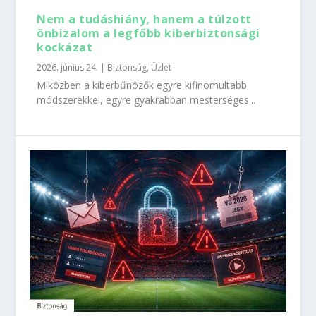
Nem a tudáshiány, hanem a túlzott
önbizalom a legfőbb kiberbiztonsági
kockázat
2026. június 24.
|
Biztonság
,
Üzlet
Miközben a kiberbűnözők egyre kifinomultabb
módszerekkel, egyre gyakrabban mesterséges...