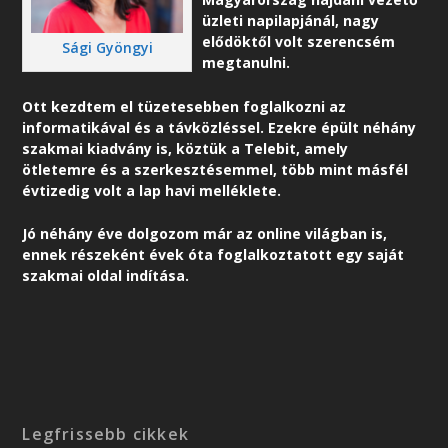
üzleti napilapjánál, nagy
elődöktől volt szerencsém
Sági Gyöngyi
megtanulni.
Ott kezdtem el tüzetesebben foglalkozni az
informatikával és a távközléssel. Ezekre épült néhány
szakmai kiadvány is, köztük a Telebit, amely
ötletemre és a szerkesztésemmel, több mint másfél
évtizedig volt a lap havi melléklete.
Jó néhány éve dolgozom már az online világban is,
ennek részeként é
vek óta foglalkoztatott egy saját
szakmai oldal indítása.
Legfrissebb cikkek