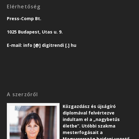
Elérhetőség
Press-Comp Bt.
1025 Budapest, Utas u. 9.
E-mail: info [@] digitrendi [.] hu
A szerzőről
Közgazdász és újságíró
diplomával felvértezve
indultam el a „nagybetűs
életbe”. Utóbbi szakma
mesterfogásait a
Magyarország hajdani vezető