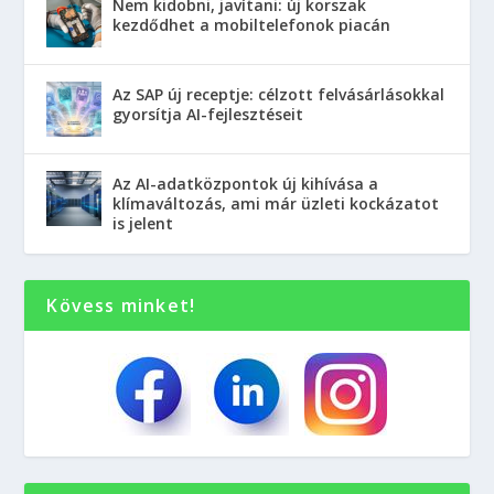
Nem kidobni, javítani: új korszak
kezdődhet a mobiltelefonok piacán
Az SAP új receptje: célzott felvásárlásokkal
gyorsítja AI-fejlesztéseit
Az AI-adatközpontok új kihívása a
klímaváltozás, ami már üzleti kockázatot
is jelent
Kövess minket!