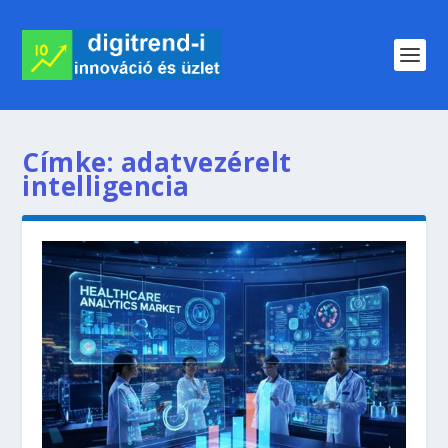
Címke:
adatvezérelt
intelligencia