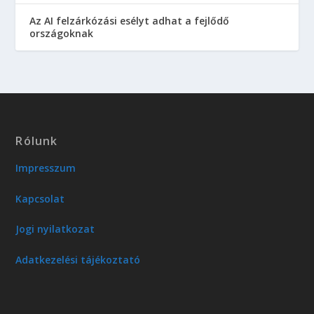
Az AI felzárkózási esélyt adhat a fejlődő
országoknak
Rólunk
Impresszum
Kapcsolat
Jogi nyilatkozat
Adatkezelési tájékoztató