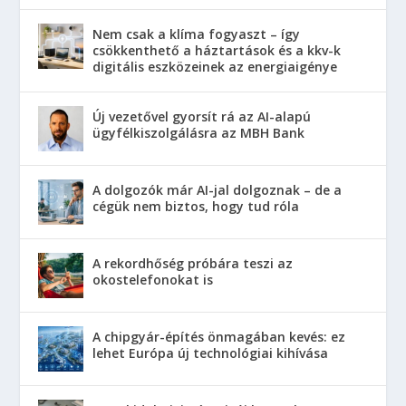
Nem csak a klíma fogyaszt – így
csökkenthető a háztartások és a kkv-k
digitális eszközeinek az energiaigénye
Új vezetővel gyorsít rá az AI-alapú
ügyfélkiszolgálásra az MBH Bank
A dolgozók már AI-jal dolgoznak – de a
cégük nem biztos, hogy tud róla
A rekordhőség próbára teszi az
okostelefonokat is
A chipgyár-építés önmagában kevés: ez
lehet Európa új technológiai kihívása