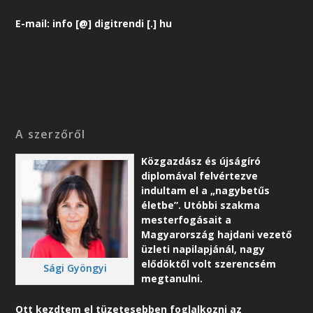
E-mail: info [@] digitrendi [.] hu
A szerzőről
Közgazdász és újságíró
diplomával felvértezve
indultam el a „nagybetűs
életbe”. Utóbbi szakma
mesterfogásait a
Magyarország hajdani vezető
üzleti napilapjánál, nagy
elődöktől volt szerencsém
Sági Gyöngyi
megtanulni.
Ott kezdtem el tüzetesebben foglalkozni az