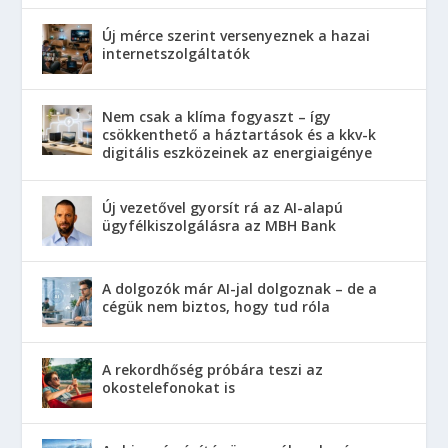
Új mérce szerint versenyeznek a hazai
internetszolgáltatók
Nem csak a klíma fogyaszt – így
csökkenthető a háztartások és a kkv-k
digitális eszközeinek az energiaigénye
Új vezetővel gyorsít rá az AI-alapú
ügyfélkiszolgálásra az MBH Bank
A dolgozók már AI-jal dolgoznak – de a
cégük nem biztos, hogy tud róla
A rekordhőség próbára teszi az
okostelefonokat is