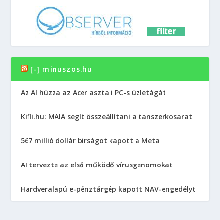
[-] minuszos.hu
Az AI húzza az Acer asztali PC-s üzletágát
Kifli.hu: MAIA segít összeállítani a tanszerkosarat
567 millió dollár birságot kapott a Meta
AI tervezte az első működő vírusgenomokat
Hardveralapú e-pénztárgép kapott NAV-engedélyt