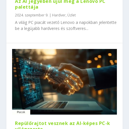
Az AI jegyében újul meg a Lenovo PC
palettája
2024. szeptember 9.
|
Hardver
,
Üzlet
A világ PC piacát vezető Lenovo a napokban jelentette
be a legújabb hardveres és szoftveres...
Repülőrajtot vesznek az AI-képes PC-k