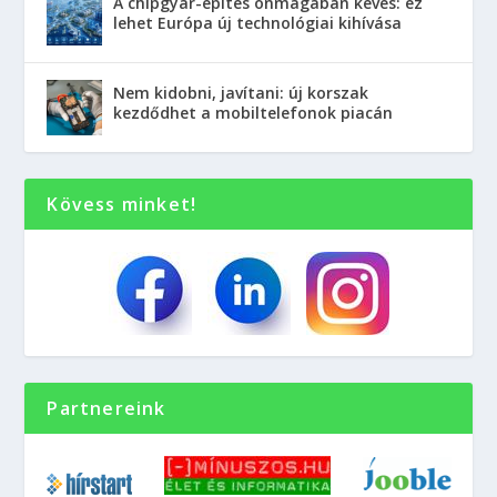
A chipgyár-építés önmagában kevés: ez
lehet Európa új technológiai kihívása
Nem kidobni, javítani: új korszak
kezdődhet a mobiltelefonok piacán
Kövess minket!
Partnereink