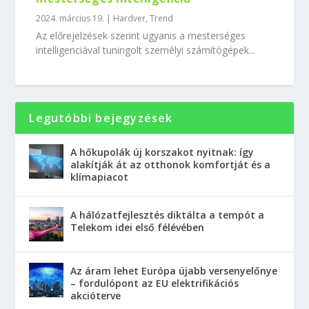
2024. március 19.
|
Hardver
,
Trend
Az előrejelzések szerint ugyanis a mesterséges
intelligenciával tuningolt személyi számítógépek...
Legutóbbi bejegyzések
A hőkupolák új korszakot nyitnak: így
alakítják át az otthonok komfortját és a
klímapiacot
A hálózatfejlesztés diktálta a tempót a
Telekom idei első félévében
Az áram lehet Európa újabb versenyelőnye
– fordulópont az EU elektrifikációs
akcióterve