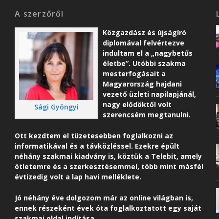
A szerzőről
Közgazdász és újságíró
diplomával felvértezve
indultam el a „nagybetűs
életbe”. Utóbbi szakma
mesterfogásait a
Magyarország hajdani
vezető üzleti napilapjánál,
nagy elődöktől volt
Sági Gyöngyi
szerencsém megtanulni.
Ott kezdtem el tüzetesebben foglalkozni az
informatikával és a távközléssel. Ezekre épült
néhány szakmai kiadvány is, köztük a Telebit, amely
ötletemre és a szerkesztésemmel, több mint másfél
évtizedig volt a lap havi melléklete.
Jó néhány éve dolgozom már az online világban is,
ennek részeként é
vek óta foglalkoztatott egy saját
szakmai oldal indítása.