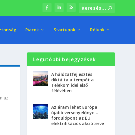
ztonság
Piacok
Startupok
Rólunk
Legutóbbi bejegyzések
A hálózatfejlesztés
diktálta a tempót a
Telekom idei első
félévében
em az
Az áram lehet Európa
újabb versenyelőnye –
fordulópont az EU
elektrifikációs akcióterve