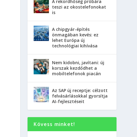
A rekordhőség próbára
teszi az okostelefonokat
is
A chipgyár-építés
önmagában kevés: ez
lehet Európa új
technológiai kihívása
Nem kidobni, javítani: új
korszak kezdődhet a
mobiltelefonok piacán
Az SAP új receptje: célzott
felvásárlásokkal gyorsítja
AI-fejlesztéseit
Kövess minket!