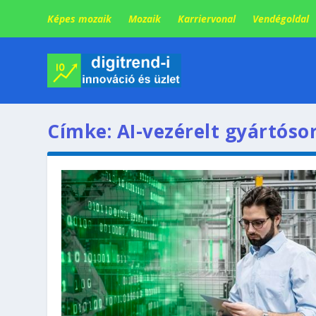
Képes mozaik
Mozaik
Karriervonal
Vendégoldal
Címke:
AI-vezérelt gyártóso