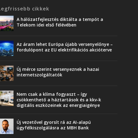
Legfrissebb cikkek
A hálózatfejlesztés diktálta a tempót a
Telekom idei első félévében
Az áram lehet Európa újabb versenyelőnye –
fordulópont az EU elektrifikációs akcióterve
Új mérce szerint versenyeznek a hazai
internetszolgáltatók
Nem csak a klíma fogyaszt – így
csökkenthető a háztartások és a kkv-k
digitális eszközeinek az energiaigénye
Új vezetővel gyorsít rá az AI-alapú
ügyfélkiszolgálásra az MBH Bank