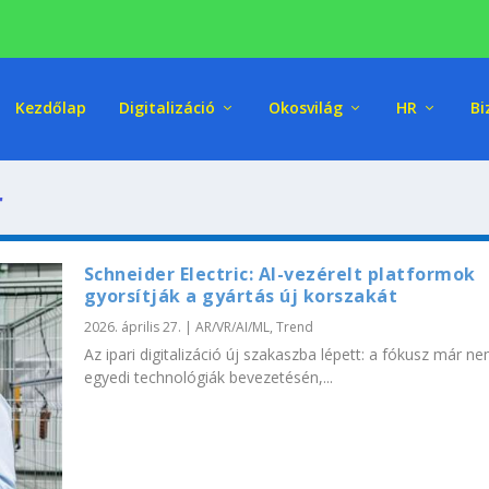
Kezdőlap
Digitalizáció
Okosvilág
HR
Bi
r
Schneider Electric: AI-vezérelt platformok
gyorsítják a gyártás új korszakát
2026. április 27.
|
AR/VR/AI/ML
,
Trend
Az ipari digitalizáció új szakaszba lépett: a fókusz már n
egyedi technológiák bevezetésén,...