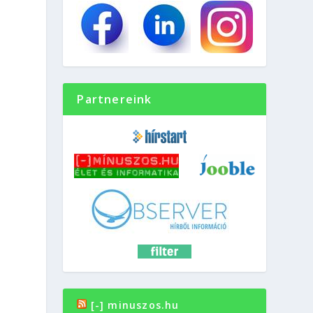
Partnereink
[-] minuszos.hu