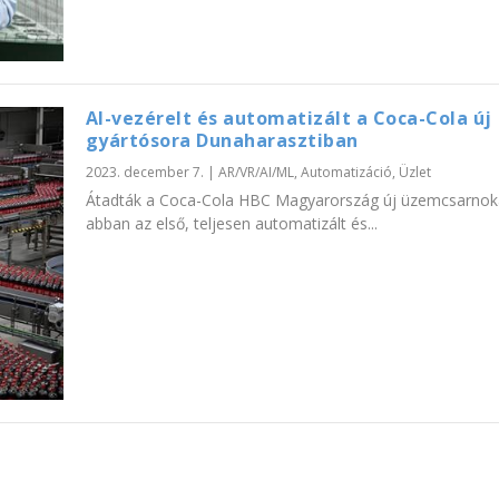
AI-vezérelt és automatizált a Coca-Cola új
gyártósora Dunaharasztiban
2023. december 7.
|
AR/VR/AI/ML
,
Automatizáció
,
Üzlet
Átadták a Coca-Cola HBC Magyarország új üzemcsarnoká
abban az első, teljesen automatizált és...