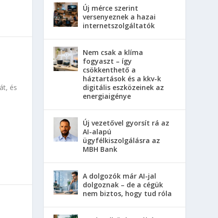
Új mérce szerint
versenyeznek a hazai
internetszolgáltatók
Nem csak a klíma
fogyaszt – így
csökkenthető a
háztartások és a kkv-k
digitális eszközeinek az
t, és
energiaigénye
Új vezetővel gyorsít rá az
AI-alapú
ügyfélkiszolgálásra az
MBH Bank
A dolgozók már AI-jal
dolgoznak – de a cégük
nem biztos, hogy tud róla