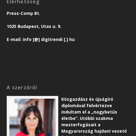
Elérhetőség
Press-Comp Bt.
1025 Budapest, Utas u. 9.
E-mail: info [@] digitrendi [.] hu
A szerzőről
Közgazdász és újságíró
diplomával felvértezve
indultam el a „nagybetűs
életbe”. Utóbbi szakma
mesterfogásait a
Magyarország hajdani vezető