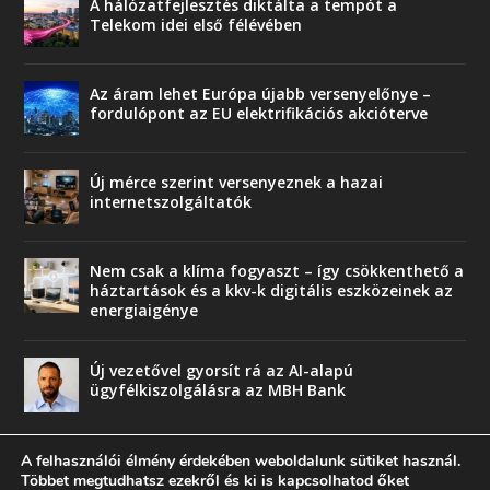
A hálózatfejlesztés diktálta a tempót a
Telekom idei első félévében
Az áram lehet Európa újabb versenyelőnye –
fordulópont az EU elektrifikációs akcióterve
Új mérce szerint versenyeznek a hazai
internetszolgáltatók
Nem csak a klíma fogyaszt – így csökkenthető a
háztartások és a kkv-k digitális eszközeinek az
energiaigénye
Új vezetővel gyorsít rá az AI-alapú
ügyfélkiszolgálásra az MBH Bank
A felhasználói élmény érdekében weboldalunk sütiket használ.
Többet megtudhatsz ezekről és ki is kapcsolhatod őket