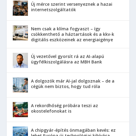
Új mérce szerint versenyeznek a hazai
internetszolgáltatók
Nem csak a klíma fogyaszt – így
csökkenthető a háztartások és a kkv-k
digitális eszközeinek az energiaigénye
Új vezetővel gyorsít rá az AI-alapú
ügyfélkiszolgálásra az MBH Bank
A dolgozók már AI-jal dolgoznak – de a
cégük nem biztos, hogy tud róla
A rekordhőség próbára teszi az
okostelefonokat is
A chipgyár-építés önmagában kevés: ez
lehet Európa új technológiai kihívása