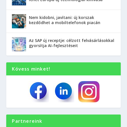
Nem kidobni, javítani: új korszak
kezdődhet a mobiltelefonok piacán
Az SAP új receptje: célzott felvásárlásokkal
gyorsítja AI-fejlesztéseit
Kövess minket!
Partnereink