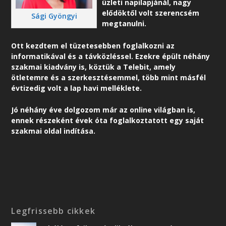
üzleti napilapjánál, nagy
elődöktől volt szerencsém
Sági Gyöngyi
megtanulni.
Ott kezdtem el tüzetesebben foglalkozni az
informatikával és a távközléssel. Ezekre épült néhány
szakmai kiadvány is, köztük a Telebit, amely
ötletemre és a szerkesztésemmel, több mint másfél
évtizedig volt a lap havi melléklete.
Jó néhány éve dolgozom már az online világban is,
ennek részeként é
vek óta foglalkoztatott egy saját
szakmai oldal indítása.
Legfrissebb cikkek