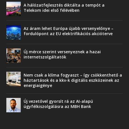
A hálózatfejlesztés diktálta a tempót a
Telekom idei első félévében
Az áram lehet Európa újabb versenyelőnye –
fordulópont az EU elektrifikációs akcióterve
Új mérce szerint versenyeznek a hazai
internetszolgáltatók
Nem csak a klíma fogyaszt – így csökkenthető a
háztartások és a kkv-k digitális eszközeinek az
energiaigénye
Új vezetővel gyorsít rá az AI-alapú
ügyfélkiszolgálásra az MBH Bank