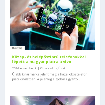
Közép- és belépőszintű telefonokkal
lépett a magyar piacra a vivo
2024. november 7.
|
Okos eszköz
,
Üzlet
Újabb kínai márka jelent meg a hazai okostelefon-
piaci kínálatban. A jelenleg a globális gyártói...