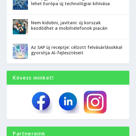
lehet Európa új technológiai kihívása
Nem kidobni, javítani: új korszak
kezdődhet a mobiltelefonok piacán
Az SAP új receptje: célzott felvásárlásokkal
gyorsítja AI-fejlesztéseit
Kövess minket!
Partnereink