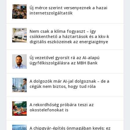
Új mérce szerint versenyeznek a hazai
internetszolgáltatók
Nem csak a klíma fogyaszt – így
csökkenthető a háztartások és a kkv-k
digitális eszközeinek az energiaigénye
Új vezetővel gyorsít rá az AI-alapú
ügyfélkiszolgálásra az MBH Bank
A dolgozók már AI-jal dolgoznak – de a
cégük nem biztos, hogy tud róla
A rekordhőség próbára teszi az
okostelefonokat is
A chipgyár-építés önmagában kevés: ez