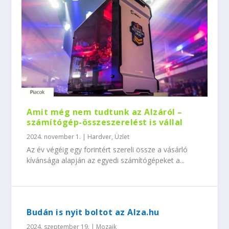
Amit még nem tudtunk az Alzáról –
számítógép-összeszerelést is vállal
2024. november 1.
|
Hardver
,
Üzlet
Az év végéig egy forintért szereli össze a vásárló
kívánsága alapján az egyedi számítógépeket a...
Budán is nyit boltot az Alza.hu
2024. szeptember 19.
|
Mozaik