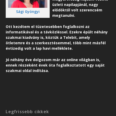
üzleti napilapjánál, nagy
elődöktől volt szerencsém
Sági Gyöngyi
megtanulni.
Ott kezdtem el tüzetesebben foglalkozni az
informatikával és a távközléssel. Ezekre épült néhány
szakmai kiadvány is, köztük a Telebit, amely
ötletemre és a szerkesztésemmel, több mint másfél
évtizedig volt a lap havi melléklete.
Jó néhány éve dolgozom már az online világban is,
ennek részeként é
vek óta foglalkoztatott egy saját
szakmai oldal indítása.
Legfrissebb cikkek