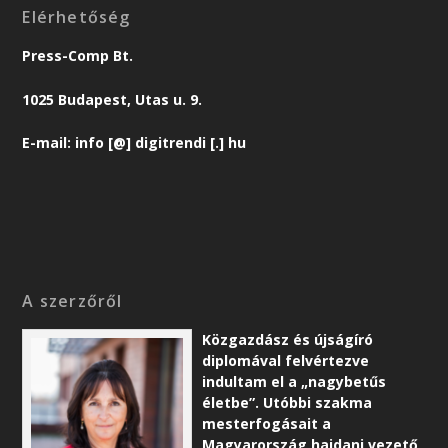
Elérhetőség
Press-Comp Bt.
1025 Budapest, Utas u. 9.
E-mail: info [@] digitrendi [.] hu
A szerzőről
Közgazdász és újságíró
diplomával felvértezve
indultam el a „nagybetűs
életbe”. Utóbbi szakma
mesterfogásait a
Magyarország hajdani vezető