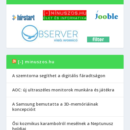
[-] minuszos.hu
A szemtorna segíthet a digitális fáradtságon
AOC: új ultraszéles monitorok munkára és játékra
A Samsung bemutatta a 3D-memóriáinak
koncepcióit
Ősi kozmikus karambolról mesélnek a Neptunusz
holdjai