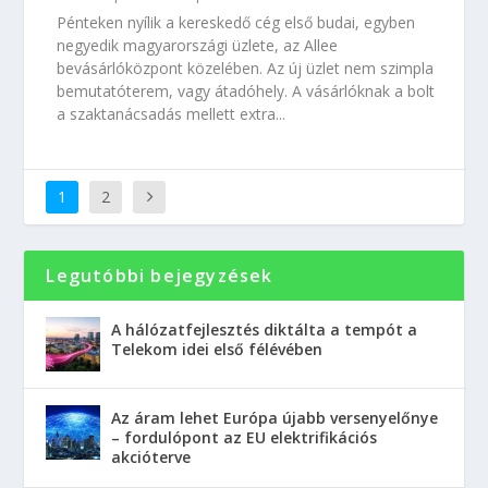
Pénteken nyílik a kereskedő cég első budai, egyben
negyedik magyarországi üzlete, az Allee
bevásárlóközpont közelében. Az új üzlet nem szimpla
bemutatóterem, vagy átadóhely. A vásárlóknak a bolt
a szaktanácsadás mellett extra...
1
2
Legutóbbi bejegyzések
A hálózatfejlesztés diktálta a tempót a
Telekom idei első félévében
Az áram lehet Európa újabb versenyelőnye
– fordulópont az EU elektrifikációs
akcióterve