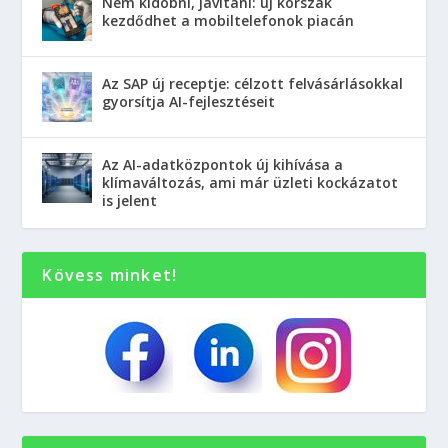
Nem kidobni, javítani: új korszak
kezdődhet a mobiltelefonok piacán
Az SAP új receptje: célzott felvásárlásokkal
gyorsítja AI-fejlesztéseit
Az AI-adatközpontok új kihívása a
klímaváltozás, ami már üzleti kockázatot
is jelent
Kövess minket!