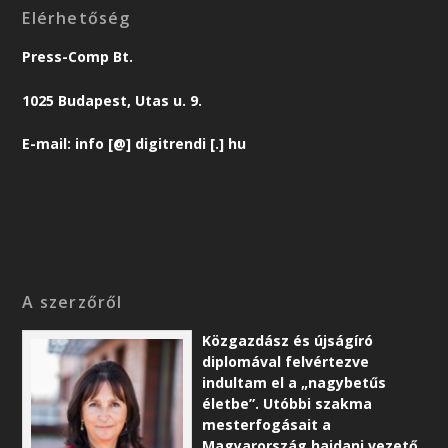
Elérhetőség
Press-Comp Bt.
1025 Budapest, Utas u. 9.
E-mail: info [@] digitrendi [.] hu
A szerzőről
Közgazdász és újságíró
diplomával felvértezve
indultam el a „nagybetűs
életbe”. Utóbbi szakma
mesterfogásait a
Magyarország hajdani vezető