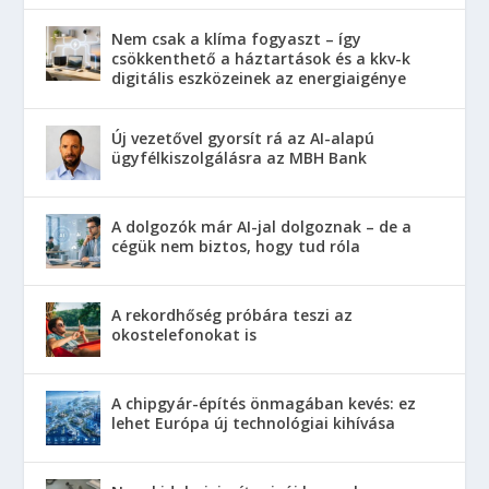
Nem csak a klíma fogyaszt – így
csökkenthető a háztartások és a kkv-k
digitális eszközeinek az energiaigénye
Új vezetővel gyorsít rá az AI-alapú
ügyfélkiszolgálásra az MBH Bank
A dolgozók már AI-jal dolgoznak – de a
cégük nem biztos, hogy tud róla
A rekordhőség próbára teszi az
okostelefonokat is
A chipgyár-építés önmagában kevés: ez
lehet Európa új technológiai kihívása