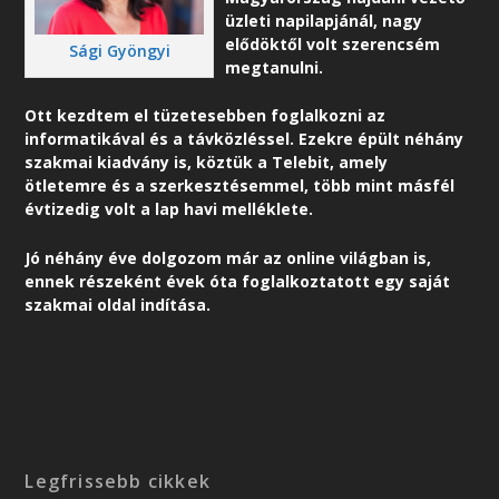
üzleti napilapjánál, nagy
elődöktől volt szerencsém
Sági Gyöngyi
megtanulni.
Ott kezdtem el tüzetesebben foglalkozni az
informatikával és a távközléssel. Ezekre épült néhány
szakmai kiadvány is, köztük a Telebit, amely
ötletemre és a szerkesztésemmel, több mint másfél
évtizedig volt a lap havi melléklete.
Jó néhány éve dolgozom már az online világban is,
ennek részeként é
vek óta foglalkoztatott egy saját
szakmai oldal indítása.
Legfrissebb cikkek