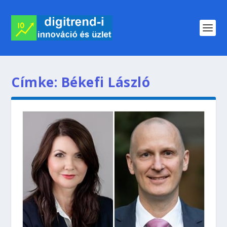
Címke:
Békefi László