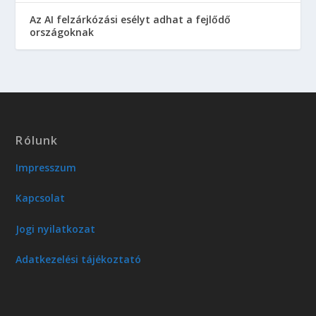
Az AI felzárkózási esélyt adhat a fejlődő
országoknak
Rólunk
Impresszum
Kapcsolat
Jogi nyilatkozat
Adatkezelési tájékoztató