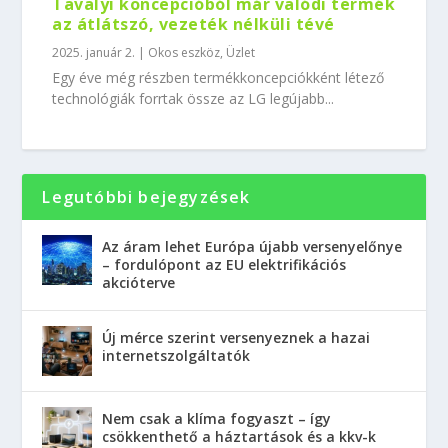
Tavalyi koncepcióból már valódi termék
az átlátszó, vezeték nélküli tévé
2025. január 2.
|
Okos eszköz
,
Üzlet
Egy éve még részben termékkoncepciókként létező
technológiák forrtak össze az LG legújabb...
Legutóbbi bejegyzések
Az áram lehet Európa újabb versenyelőnye
– fordulópont az EU elektrifikációs
akcióterve
Új mérce szerint versenyeznek a hazai
internetszolgáltatók
Nem csak a klíma fogyaszt – így
csökkenthető a háztartások és a kkv-k