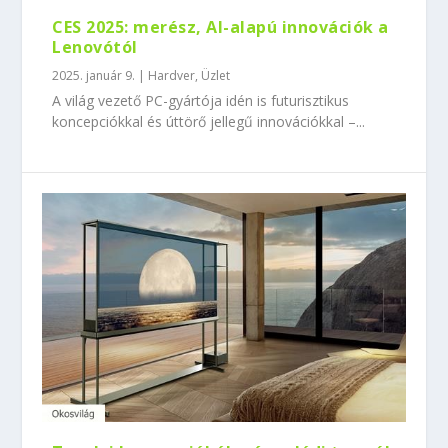
CES 2025: merész, AI-alapú innovációk a
Lenovótól
2025. január 9.
|
Hardver
,
Üzlet
A világ vezető PC-gyártója idén is futurisztikus
koncepciókkal és úttörő jellegű innovációkkal –...