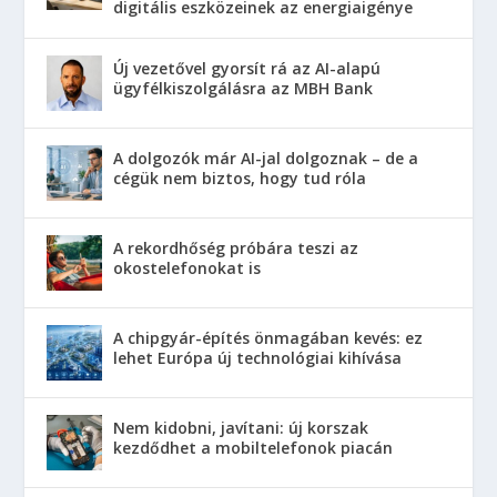
digitális eszközeinek az energiaigénye
Új vezetővel gyorsít rá az AI-alapú
ügyfélkiszolgálásra az MBH Bank
A dolgozók már AI-jal dolgoznak – de a
cégük nem biztos, hogy tud róla
A rekordhőség próbára teszi az
okostelefonokat is
A chipgyár-építés önmagában kevés: ez
lehet Európa új technológiai kihívása
Nem kidobni, javítani: új korszak
kezdődhet a mobiltelefonok piacán