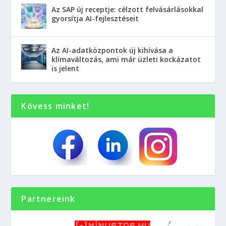
Az SAP új receptje: célzott felvásárlásokkal
gyorsítja AI-fejlesztéseit
Az AI-adatközpontok új kihívása a
klímaváltozás, ami már üzleti kockázatot
is jelent
Kövess minket!
Partnereink