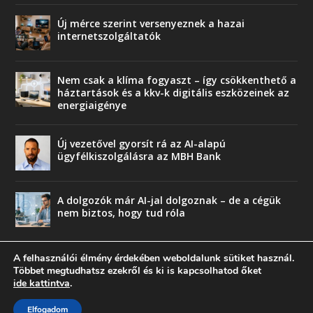
Új mérce szerint versenyeznek a hazai
internetszolgáltatók
Nem csak a klíma fogyaszt – így csökkenthető a
háztartások és a kkv-k digitális eszközeinek az
energiaigénye
Új vezetővel gyorsít rá az AI-alapú
ügyfélkiszolgálásra az MBH Bank
A dolgozók már AI-jal dolgoznak – de a cégük
nem biztos, hogy tud róla
A felhasználói élmény érdekében weboldalunk sütiket használ.
Többet megtudhatsz ezekről és ki is kapcsolhatod őket
ide kattintva
.
© copyright 2018 Press-Comp Bt.
Elfogadom