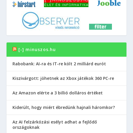
[-] minuszos.hu
Rabobank: AI-ra és IT-re költ 2 milliárd eurót
Kiszivárgott: jöhetnek az Xbox játékok 360 PC-re
Az Amazon elérte a 3 billió dolláros értéket
Kiderült, hogy miért ébredünk hajnali háromkor?
Az AI felzárkózási esélyt adhat a fejlődő
országoknak