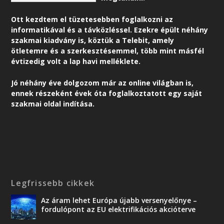
Ott kezdtem el tüzetesebben foglalkozni az
informatikával és a távközléssel. Ezekre épült néhány
szakmai kiadvány is, köztük a Telebit, amely
ötletemre és a szerkesztésemmel, több mint másfél
évtizedig volt a lap havi melléklete.
Jó néhány éve dolgozom már az online világban is,
ennek részeként é
vek óta foglalkoztatott egy saját
szakmai oldal indítása.
Legfrissebb cikkek
Az áram lehet Európa újabb versenyelőnye –
fordulópont az EU elektrifikációs akcióterve