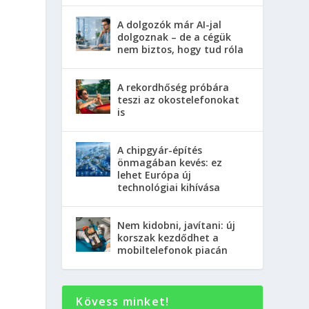
A dolgozók már AI-jal
dolgoznak – de a cégük
nem biztos, hogy tud róla
A rekordhőség próbára
teszi az okostelefonokat
is
A chipgyár-építés
önmagában kevés: ez
lehet Európa új
technológiai kihívása
Nem kidobni, javítani: új
korszak kezdődhet a
mobiltelefonok piacán
Kövess minket!