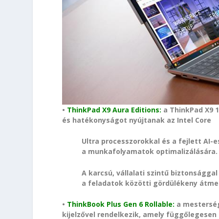
•
ThinkPad X9 Aura Editions:
a ThinkPad X9 1
és hatékonyságot nyújtanak az Intel Core
Ultra processzorokkal és a fejlett AI
a munkafolyamatok optimalizálására.
A karcsú, vállalati szintű biztonságga
a feladatok közötti gördülékeny átme
•
ThinkBook Plus Gen 6 Rollable:
a mesterség
kijelzővel rendelkezik, amely függőlegesen 1