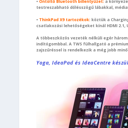
•
Öntöltő Bluetooth billentyűzet:
a környeze
testreszabható dőlésszögű lábakkal, médiav
•
ThinkPad X9 tartozékok:
köztük a Chargin
csatlakozási lehetőségeket kínál HDMI 2.1,
A többeszközös vezeték nélküli egér három
indítógombbal. A TWS fülhallgató a prémiu
zajszűréssel is rendelkezik a még jobb mi
Yoga, IdeaPad és IdeaCentre készül