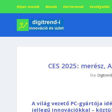
Képes mozaik
Mozaik
Karriervonal
Vendégoldal
CES 2025: merész, A
Írta:
Digitrend
A világ vezető PC-gyártója id
jellegű innovációkkal – köztü