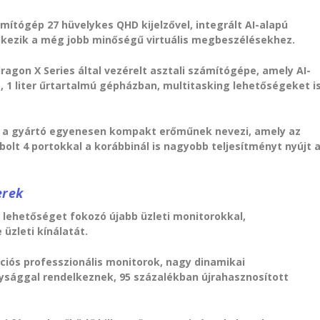
mítógép 27 hüvelykes QHD kijelzővel, integrált AI-alapú
elkezik a még jobb minőségű virtuális megbeszélésekhez.
ragon X Series által vezérelt asztali számítógépe, amely AI-
 1 liter űrtartalmú gépházban, multitasking lehetőségeket i
t a gyártó egyenesen kompakt erőműnek nevezi, amely az
bolt 4 portokkal a korábbinál is nagyobb teljesítményt nyújt 
erek
i lehetőséget fokozó újabb üzleti monitorokkal,
 üzleti kínálatát.
iós professzionális monitorok, nagy dinamikai
ysággal rendelkeznek, 95 százalékban újrahasznosított