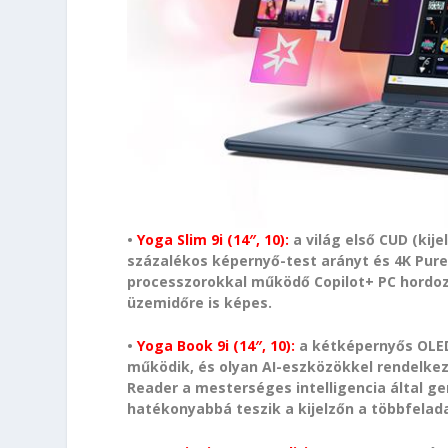
•
Yoga Slim 9i (14″, 10):
a világ első CUD (kije
százalékos képernyő-test arányt és 4K PureS
processzorokkal működő Copilot+ PC hordo
üzemidőre is képes.
•
Yoga Book 9i (14″, 10):
a kétképernyős OLED-
működik, és olyan AI-eszközökkel rendelkez
Reader a mesterséges intelligencia által g
hatékonyabbá teszik a kijelzőn a többfela