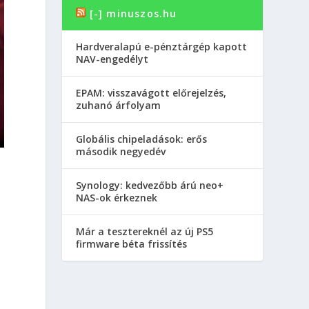
[-] minuszos.hu
Hardveralapú e-pénztárgép kapott
NAV-engedélyt
EPAM: visszavágott előrejelzés,
zuhanó árfolyam
Globális chipeladások: erős
második negyedév
Synology: kedvezőbb árú neo+
NAS-ok érkeznek
Már a tesztereknél az új PS5
firmware béta frissítés