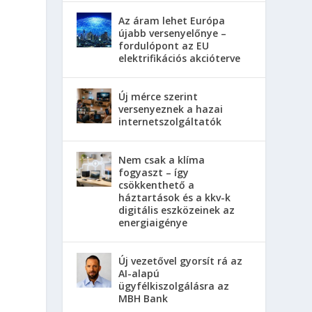
Az áram lehet Európa
újabb versenyelőnye –
fordulópont az EU
elektrifikációs akcióterve
Új mérce szerint
versenyeznek a hazai
internetszolgáltatók
Nem csak a klíma
fogyaszt – így
csökkenthető a
háztartások és a kkv-k
digitális eszközeinek az
energiaigénye
Új vezetővel gyorsít rá az
AI-alapú
ügyfélkiszolgálásra az
MBH Bank