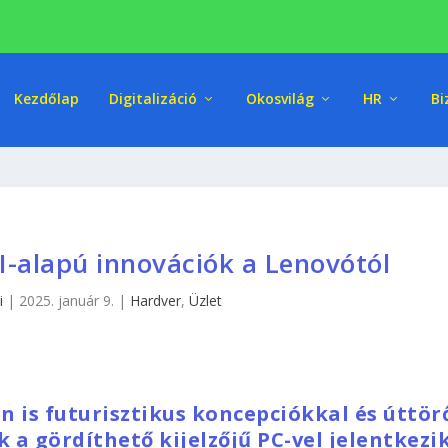
Kezdőlap
Digitalizáció
Okosvilág
HR
Bi
I-alapú innovációk a Lenovótól
i
|
2025. január 9.
|
Hardver
,
Üzlet
én is futurisztikus koncepciókkal és úttör
k a gördíthető kijelzőjű PC-vel jelentkezi