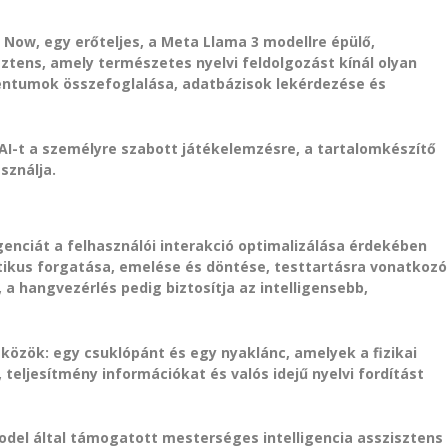
 Now, egy erőteljes, a Meta Llama 3 modellre épülő,
sztens, amely természetes nyelvi feldolgozást kínál olyan
entumok összefoglalása, adatbázisok lekérdezése és
AI-t a személyre szabott játékelemzésre, a tartalomkészítő
sználja.
genciát a felhasználói interakció optimalizálása érdekében
tikus forgatása, emelése és döntése, testtartásra vonatkozó
a hangvezérlés pedig biztosítja az intelligensebb,
zközök: egy csuklópánt és egy nyaklánc, amelyek a fizikai
eljesítmény információkat és valós idejű nyelvi fordítást
odel által támogatott mesterséges intelligencia asszisztens