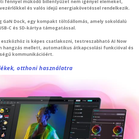
ti fénnyel működő billentyűzet nem igényel elemeket,
ezérlőkkel és valós idejű energiakövetéssel rendelkezik.
g GaN Dock, egy kompakt töltőállomás, amely sokoldalú
 USB-C és SD-kártya támogatással.
 eszközhöz is képes csatlakozni, testreszabható AI Now
m hangzás mellett, automatikus átkapcsolási funkcióval és
nőségű kommunikációért.
ékek, otthoni használatra