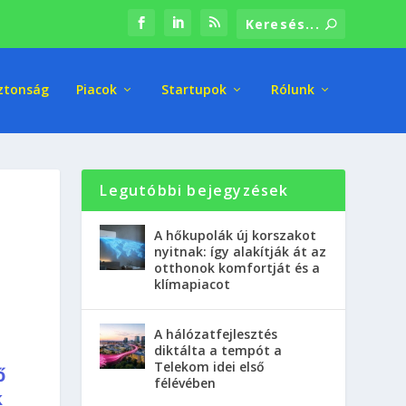
ztonság
Piacok
Startupok
Rólunk
Legutóbbi bejegyzések
A hőkupolák új korszakot
nyitnak: így alakítják át az
otthonok komfortját és a
klímapiacot
A hálózatfejlesztés
diktálta a tempót a
Telekom idei első
ő
félévében
k