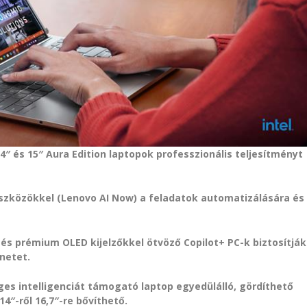
4″ és 15″ Aura Edition laptopok professzionális teljesítményt
-eszközökkel (Lenovo AI Now) a feladatok automatizálására és
l és prémium OLED kijelzőkkel ötvöző Copilot+ PC-k biztosítják
netet.
es intelligenciát támogató laptop egyedülálló, gördíthető
4″-ről 16,7″-re bővíthető.