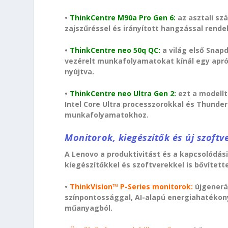
•
ThinkCentre M90a Pro Gen 6:
az asztali szá
zajszűréssel és irányított hangzással rend
•
ThinkCentre neo 50q QC:
a világ első Snapd
vezérelt munkafolyamatokat kínál egy apró,
nyújtva.
•
ThinkCentre neo Ultra Gen 2:
ezt a modell
Intel Core Ultra processzorokkal és Thunder
munkafolyamatokhoz.
Monitorok, kiegészítők és új szoftv
A Lenovo a produktivitást és a kapcsolódás
kiegészítőkkel és szoftverekkel is bővítette
•
ThinkVision™ P-Series monitorok:
újgenerác
színpontossággal, AI-alapú energiahatékon
műanyagból.