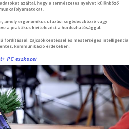
ladatokat azáltal, hogy a természetes nyelvet különböző
 a munkafolyamatokat.
ér, amely ergonomikus utazási segédeszközzé vagy
zve a praktikus kivitelezést a hordozhatósággal.
ejű fordítással, zajcsökkentéssel és mesterséges intelligencia
mentes, kommunikáció érdekében.
t+ PC eszközei