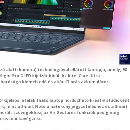
lző alatti kamera) technológiával ellátott laptopja, amely, 98
ight Pro OLED kijelzőt kínál.
Az Intel Core Ultra
zhatósága kiemelkedő és akár 17 órás akkumulátor-
kijelzős, átalakítható laptop hordozható kreatív stúdióként
ik, mint a Smart Note a hatékony jegyzeteléshez és a Smart
enerált szövegekhez, az Air Gestures funkciók pedig még
datos munkavégzést.