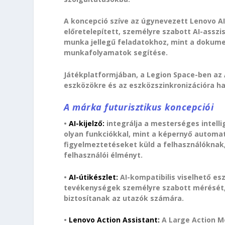
A koncepció szíve az úgynevezett Lenovo AI
előretelepített, személyre szabott AI-asszi
munka jellegű feladatokhoz, mint a dokum
munkafolyamatok segítése.
Játékplatformjában, a Legion Space-ben az 
eszközökre és az eszközszinkronizációra ha
A márka futurisztikus koncepciói
•
AI-kijelző:
integrálja a mesterséges intelli
olyan funkciókkal, mint a képernyő automa
figyelmeztetéseket küld a felhasználóknak, 
felhasználói élményt.
•
AI-útikészlet:
AI-kompatibilis viselhető es
tevékenységek személyre szabott mérését, t
biztosítanak az utazók számára.
•
Lenovo Action Assistant:
A Large Action M