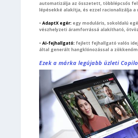
automatizálja az összetett, többlépcsős fe
lépésekké alakítja, és ezzel racionalizálja
•
AdaptX egér:
egy moduláris, sokoldalú eg
vészhelyzeti áramforrássá alakítható, ötvö
•
AI-fejhallgató:
fejlett fejhallgató valós id
által generált hangklónozással a zökkenő
Ezek a márka legújabb üzleti Copilo