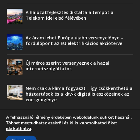
A hálózatfejlesztés diktálta a tempót a
Telekom idei első félévében
Az áram lehet Európa újabb versenyelőnye –
fordulópont az EU elektrifikációs akcióterve
Új mérce szerint versenyeznek a hazai
internetszolgáltatók
Nem csak a klíma fogyaszt – így csökkenthető a
háztartások és a kkv-k digitális eszközeinek az
energiaigénye
A felhasználói élmény érdekében weboldalunk sütiket használ.
Többet megtudhatsz ezekről és ki is kapcsolhatod őket
ide kattintva
.
© copyright 2018 Press-Comp Bt.