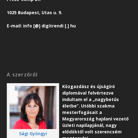
1025 Budapest, Utas u. 9.
E-mail: info [@] digitrendi [.] hu
A szerzőről
Közgazdász és újságíró
diplomával felvértezve
indultam el a „nagybetűs
életbe”. Utóbbi szakma
mesterfogásait a
Magyarország hajdani vezető
üzleti napilapjánál, nagy
elődöktől volt szerencsém
Sági Gyöngyi