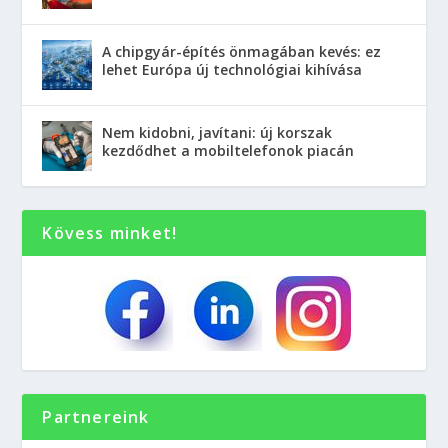
A chipgyár-építés önmagában kevés: ez
lehet Európa új technológiai kihívása
Nem kidobni, javítani: új korszak
kezdődhet a mobiltelefonok piacán
Kövess minket!
Partnereink