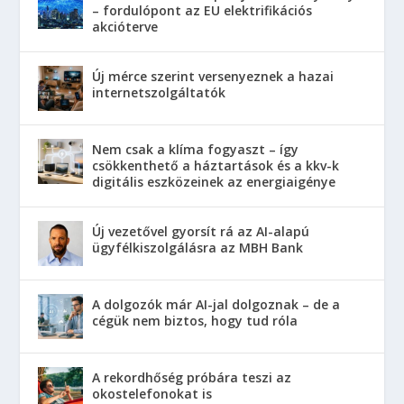
– fordulópont az EU elektrifikációs
akcióterve
Új mérce szerint versenyeznek a hazai
internetszolgáltatók
Nem csak a klíma fogyaszt – így
csökkenthető a háztartások és a kkv-k
digitális eszközeinek az energiaigénye
Új vezetővel gyorsít rá az AI-alapú
ügyfélkiszolgálásra az MBH Bank
A dolgozók már AI-jal dolgoznak – de a
cégük nem biztos, hogy tud róla
A rekordhőség próbára teszi az
okostelefonokat is