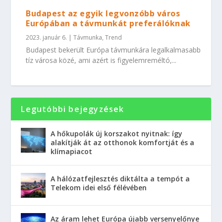
Budapest az egyik legvonzóbb város
Európában a távmunkát preferálóknak
2023. január 6.
|
Távmunka
,
Trend
Budapest bekerült Európa távmunkára legalkalmasabb
tíz városa közé, ami azért is figyelemreméltó,...
Legutóbbi bejegyzések
A hőkupolák új korszakot nyitnak: így
alakítják át az otthonok komfortját és a
klímapiacot
A hálózatfejlesztés diktálta a tempót a
Telekom idei első félévében
Az áram lehet Európa újabb versenyelőnye