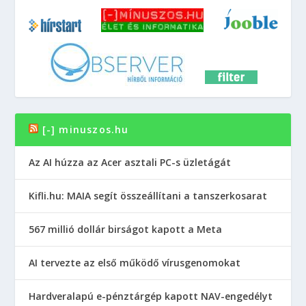
[-] minuszos.hu
Az AI húzza az Acer asztali PC-s üzletágát
Kifli.hu: MAIA segít összeállítani a tanszerkosarat
567 millió dollár birságot kapott a Meta
AI tervezte az első működő vírusgenomokat
Hardveralapú e-pénztárgép kapott NAV-engedélyt