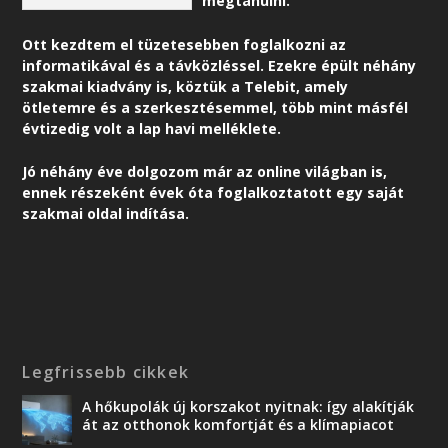
megtanulni.
Ott kezdtem el tüzetesebben foglalkozni az
informatikával és a távközléssel. Ezekre épült néhány
szakmai kiadvány is, köztük a Telebit, amely
ötletemre és a szerkesztésemmel, több mint másfél
évtizedig volt a lap havi melléklete.
Jó néhány éve dolgozom már az online világban is,
ennek részeként é
vek óta foglalkoztatott egy saját
szakmai oldal indítása.
Legfrissebb cikkek
A hőkupolák új korszakot nyitnak: így alakítják
át az otthonok komfortját és a klímapiacot