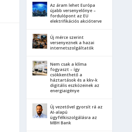
Az áram lehet Európa
újabb versenyelőnye –
fordulópont az EU
elektrifikációs akcióterve
Új mérce szerint
versenyeznek a hazai
internetszolgáltatók
Nem csak a klíma
fogyaszt – így
csökkenthető a
háztartások és a kkv-k
digitális eszközeinek az
energiaigénye
Új vezetővel gyorsít rá az
AI-alapú
ügyfélkiszolgálásra az
MBH Bank