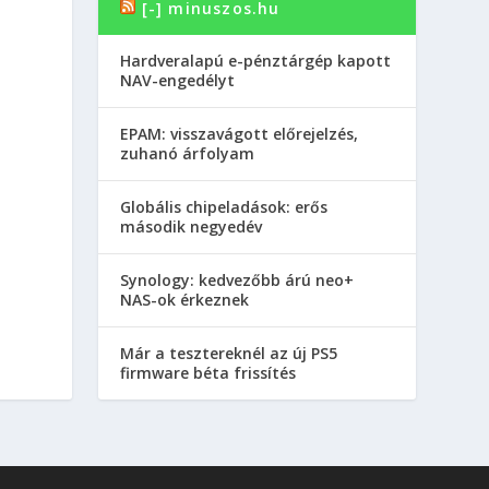
[-] minuszos.hu
Hardveralapú e-pénztárgép kapott
NAV-engedélyt
EPAM: visszavágott előrejelzés,
zuhanó árfolyam
Globális chipeladások: erős
második negyedév
Synology: kedvezőbb árú neo+
NAS-ok érkeznek
Már a tesztereknél az új PS5
firmware béta frissítés