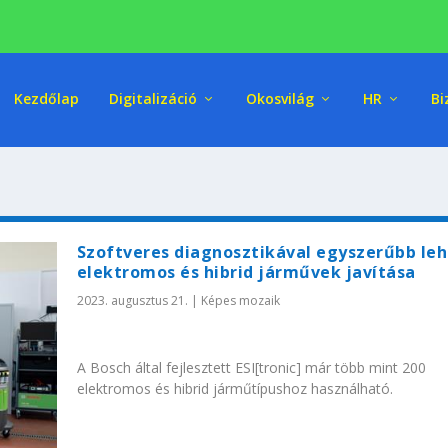
Kezdőlap
Digitalizáció
Okosvilág
HR
Bi
Szoftveres diagnosztikával egyszerűbb leh
elektromos és hibrid járművek javítása
2023. augusztus 21.
|
Képes mozaik
A Bosch által fejlesztett ESI[tronic] már több mint 200
elektromos és hibrid járműtípushoz használható.