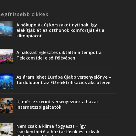
Legfrissebb cikkek
A hőkupolák új korszakot nyitnak: így
alakítják át az otthonok komfortját és a
klímapiacot
A hálózatfejlesztés diktálta a tempót a
Telekom idei első félévében
Az áram lehet Európa újabb versenyelőnye –
fordulópont az EU elektrifikációs akcióterve
Új mérce szerint versenyeznek a hazai
internetszolgáltatók
Nem csak a klíma fogyaszt – így
csökkenthető a háztartások és a kkv-k