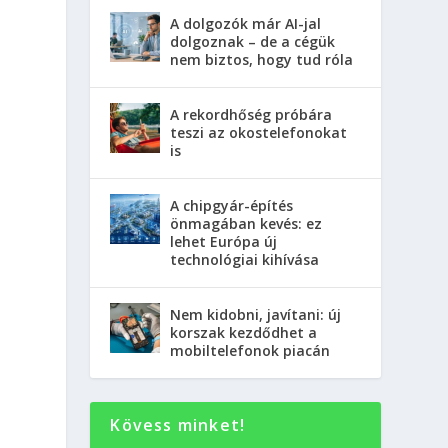
A dolgozók már AI-jal
dolgoznak – de a cégük
nem biztos, hogy tud róla
A rekordhőség próbára
teszi az okostelefonokat
is
A chipgyár-építés
önmagában kevés: ez
lehet Európa új
technológiai kihívása
Nem kidobni, javítani: új
korszak kezdődhet a
mobiltelefonok piacán
Kövess minket!