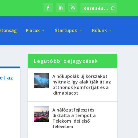
ztonság
Piacok
Startupok
Rólunk
Legutóbbi bejegyzések
A hőkupolák új korszakot
et az
nyitnak: így alakítják át az
otthonok komfortját és a
klímapiacot
A hálózatfejlesztés
diktálta a tempót a
Telekom idei első
félévében