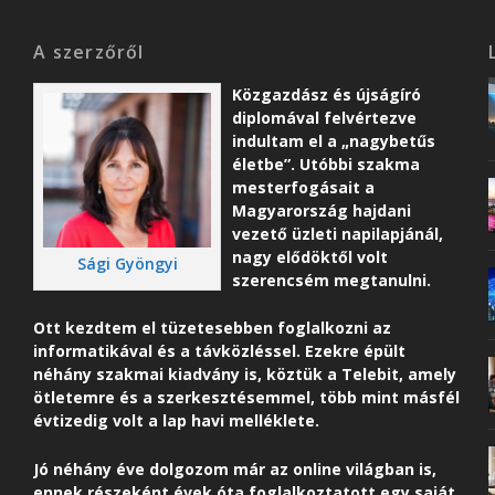
A szerzőről
Közgazdász és újságíró
diplomával felvértezve
indultam el a „nagybetűs
életbe”. Utóbbi szakma
mesterfogásait a
Magyarország hajdani
vezető üzleti napilapjánál,
nagy elődöktől volt
Sági Gyöngyi
szerencsém megtanulni.
Ott kezdtem el tüzetesebben foglalkozni az
informatikával és a távközléssel. Ezekre épült
néhány szakmai kiadvány is, köztük a Telebit, amely
ötletemre és a szerkesztésemmel, több mint másfél
évtizedig volt a lap havi melléklete.
Jó néhány éve dolgozom már az online világban is,
ennek részeként é
vek óta foglalkoztatott egy saját