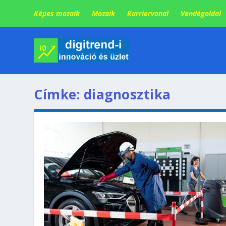
Képes mozaik
Mozaik
Karriervonal
Vendégoldal
Címke:
diagnosztika