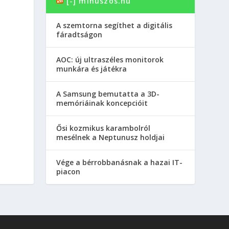
[-] minuszos.hu
A szemtorna segíthet a digitális
fáradtságon
AOC: új ultraszéles monitorok
munkára és játékra
A Samsung bemutatta a 3D-
memóriáinak koncepcióit
Ősi kozmikus karambolról
mesélnek a Neptunusz holdjai
Vége a bérrobbanásnak a hazai IT-
piacon