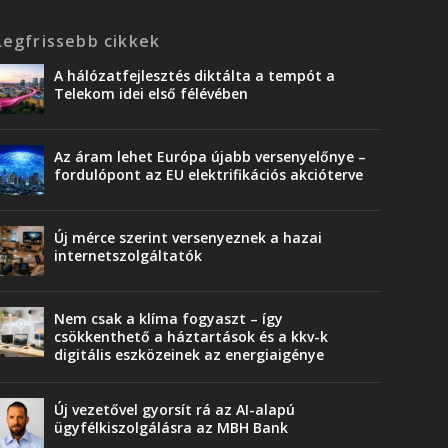
Legfrissebb cikkek
A hálózatfejlesztés diktálta a tempót a
Telekom idei első félévében
Az áram lehet Európa újabb versenyelőnye –
fordulópont az EU elektrifikációs akcióterve
Új mérce szerint versenyeznek a hazai
internetszolgáltatók
Nem csak a klíma fogyaszt – így
csökkenthető a háztartások és a kkv-k
digitális eszközeinek az energiaigénye
Új vezetővel gyorsít rá az AI-alapú
ügyfélkiszolgálásra az MBH Bank