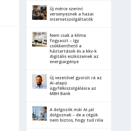
Új mérce szerint
versenyeznek a hazai
internetszolgáltatók
Nem csak a klíma
fogyaszt – így
csökkenthető a
háztartások és a kkv-k
digitális eszközeinek az
energiaigénye
Új vezetővel gyorsít rá az
AI-alapú
ügyfélkiszolgálásra az
MBH Bank
A dolgozók már AI-jal
dolgoznak – de a cégük
nem biztos, hogy tud róla