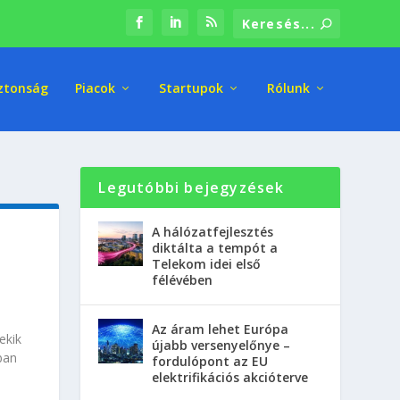
ztonság
Piacok
Startupok
Rólunk
Legutóbbi bejegyzések
A hálózatfejlesztés
diktálta a tempót a
Telekom idei első
félévében
Az áram lehet Európa
ekik
újabb versenyelőnye –
ban
fordulópont az EU
elektrifikációs akcióterve