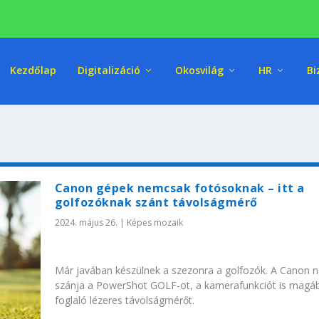
Kezdőlap
Digitalizáció
Okosvilág
HR
Bi
Canon gépek nemcsak fotósoknak – itt a
golfozóknak szánt távolságmérő
2024. május 26.
|
Képes mozaik
Már javában készülnek a szezonra a golfozók. A Canon n
szánja a PowerShot GOLF-ot, a kamerafunkciót is magá
foglaló lézeres távolságmérőt.