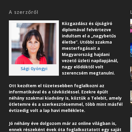
A szerzőről
Közgazdász és újságíró
diplomával felvértezve
indultam el a „nagybetűs
életbe”. Utóbbi szakma
mesterfogásait a
Magyarország hajdani
vezető üzleti napilapjánál,
nagy elődöktől volt
Sági Gyöngyi
szerencsém megtanulni.
Ott kezdtem el tüzetesebben foglalkozni az
informatikával és a távközléssel. Ezekre épült
néhány szakmai kiadvány is, köztük a Telebit, amely
ötletemre és a szerkesztésemmel, több mint másfél
évtizedig volt a lap havi melléklete.
Jó néhány éve dolgozom már az online világban is,
ennek részeként é
vek óta foglalkoztatott egy saját