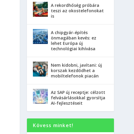
A rekordhőség próbára
teszi az okostelefonokat
is
A chipgyár-építés
önmagában kevés: ez
lehet Európa új
technológiai kihívása
Nem kidobni, javítani: új
korszak kezdődhet a
mobiltelefonok piacán
Az SAP új receptje: célzott
felvásárlásokkal gyorsítja
AI-fejlesztéseit
Kövess minket!