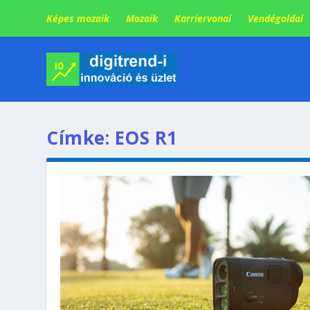
Képes mozaik
Mozaik
Karriervonal
Vendégoldal
Címke:
EOS R1