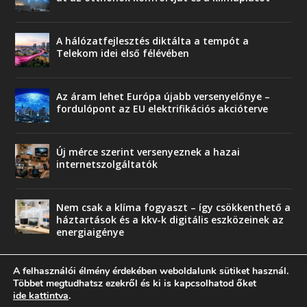
A hálózatfejlesztés diktálta a tempót a
Telekom idei első félévében
Az áram lehet Európa újabb versenyelőnye –
fordulópont az EU elektrifikációs akcióterve
Új mérce szerint versenyeznek a hazai
internetszolgáltatók
Nem csak a klíma fogyaszt – így csökkenthető a
háztartások és a kkv-k digitális eszközeinek az
energiaigénye
A felhasználói élmény érdekében weboldalunk sütiket használ.
Többet megtudhatsz ezekről és ki is kapcsolhatod őket
ide kattintva
.