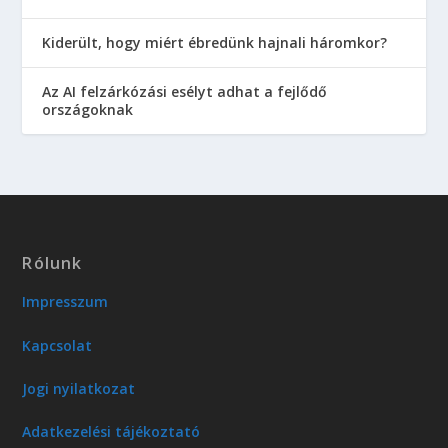
Kiderült, hogy miért ébredünk hajnali háromkor?
Az AI felzárkózási esélyt adhat a fejlődő
országoknak
Rólunk
Impresszum
Kapcsolat
Jogi nyilatkozat
Adatkezelési tájékoztató