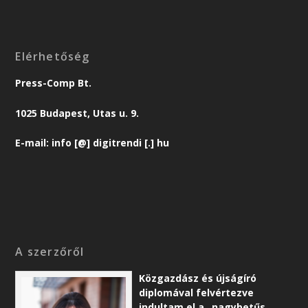
Elérhetőség
Press-Comp Bt.
1025 Budapest, Utas u. 9.
E-mail: info [@] digitrendi [.] hu
A szerzőről
Közgazdász és újságíró
diplomával felvértezve
indultam el a „nagybetűs