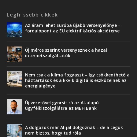
Legfrissebb cikkek
Az áram lehet Európa újabb versenyelőnye –
fordulópont az EU elektrifikációs akcióterve
Új mérce szerint versenyeznek a hazai
internetszolgáltatók
Nem csak a klíma fogyaszt – így csökkenthető a
háztartások és a kkv-k digitális eszközeinek az
energiaigénye
Új vezetővel gyorsít rá az AI-alapú
ügyfélkiszolgálásra az MBH Bank
A dolgozók már AI-jal dolgoznak – de a cégük
nem biztos, hogy tud róla