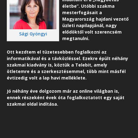
életbe”. Utóbbi szakma
mesterfogásait a
Magyarország hajdani vezető
üzleti napilapjánál, nagy
elődöktől volt szerencsém
Sági Gyöngyi
megtanulni.
Ott kezdtem el tüzetesebben foglalkozni az
informatikával és a távközléssel. Ezekre épült néhány
szakmai kiadvány is, köztük a Telebit, amely
ötletemre és a szerkesztésemmel, több mint másfél
évtizedig volt a lap havi melléklete.
Jó néhány éve dolgozom már az online világban is,
ennek részeként é
vek óta foglalkoztatott egy saját
szakmai oldal indítása.