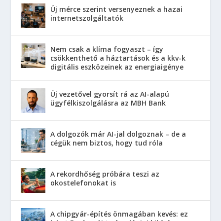
Új mérce szerint versenyeznek a hazai
internetszolgáltatók
Nem csak a klíma fogyaszt – így
csökkenthető a háztartások és a kkv-k
digitális eszközeinek az energiaigénye
Új vezetővel gyorsít rá az AI-alapú
ügyfélkiszolgálásra az MBH Bank
A dolgozók már AI-jal dolgoznak – de a
cégük nem biztos, hogy tud róla
A rekordhőség próbára teszi az
okostelefonokat is
A chipgyár-építés önmagában kevés: ez