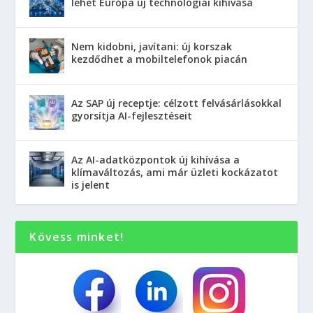
lehet Európa új technológiai kihívása
Nem kidobni, javítani: új korszak
kezdődhet a mobiltelefonok piacán
Az SAP új receptje: célzott felvásárlásokkal
gyorsítja AI-fejlesztéseit
Az AI-adatközpontok új kihívása a
klímaváltozás, ami már üzleti kockázatot
is jelent
Kövess minket!