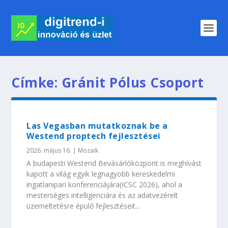
Címke:
Gránit Pólus Csoport
Las Vegasban mutatkoznak be a
Westend proptech fejlesztései
2026. május 16.
|
Mozaik
A budapesti Westend Bevásárlóközpont is meghívást
kapott a világ egyik legnagyobb kereskedelmi
ingatlanipari konferenciájára(ICSC 2026), ahol a
mesterséges intelligenciára és az adatvezérelt
üzemeltetésre épülő fejlesztéseit...