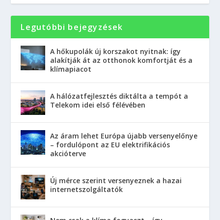
Legutóbbi bejegyzések
A hőkupolák új korszakot nyitnak: így
alakítják át az otthonok komfortját és a
klímapiacot
A hálózatfejlesztés diktálta a tempót a
Telekom idei első félévében
Az áram lehet Európa újabb versenyelőnye
– fordulópont az EU elektrifikációs
akcióterve
Új mérce szerint versenyeznek a hazai
internetszolgáltatók