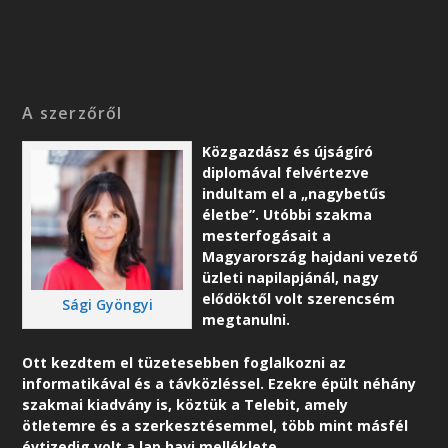
A szerzőről
Közgazdász és újságíró
diplomával felvértezve
indultam el a „nagybetűs
életbe”. Utóbbi szakma
mesterfogásait a
Magyarország hajdani vezető
üzleti napilapjánál, nagy
elődöktől volt szerencsém
Sági Gyöngyi
megtanulni.
Ott kezdtem el tüzetesebben foglalkozni az
informatikával és a távközléssel. Ezekre épült néhány
szakmai kiadvány is, köztük a Telebit, amely
ötletemre és a szerkesztésemmel, több mint másfél
évtizedig volt a lap havi melléklete.