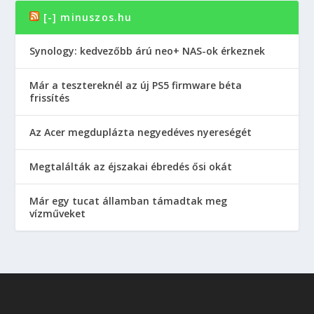
[-] minuszos.hu
Synology: kedvezőbb árú neo+ NAS-ok érkeznek
Már a tesztereknél az új PS5 firmware béta
frissítés
Az Acer megduplázta negyedéves nyereségét
Megtalálták az éjszakai ébredés ősi okát
Már egy tucat államban támadtak meg
vízműveket