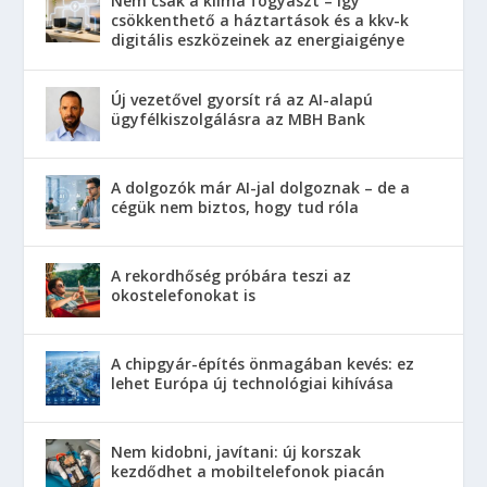
Nem csak a klíma fogyaszt – így
csökkenthető a háztartások és a kkv-k
digitális eszközeinek az energiaigénye
Új vezetővel gyorsít rá az AI-alapú
ügyfélkiszolgálásra az MBH Bank
A dolgozók már AI-jal dolgoznak – de a
cégük nem biztos, hogy tud róla
A rekordhőség próbára teszi az
okostelefonokat is
A chipgyár-építés önmagában kevés: ez
lehet Európa új technológiai kihívása
Nem kidobni, javítani: új korszak
kezdődhet a mobiltelefonok piacán