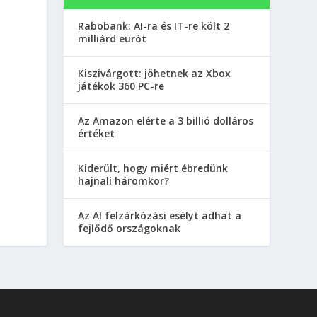
Rabobank: AI-ra és IT-re költ 2
milliárd eurót
Kiszivárgott: jöhetnek az Xbox
játékok 360 PC-re
Az Amazon elérte a 3 billió dolláros
értéket
Kiderült, hogy miért ébredünk
hajnali háromkor?
Az AI felzárkózási esélyt adhat a
fejlődő országoknak