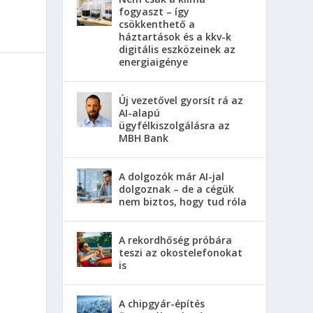
fogyaszt – így
csökkenthető a
háztartások és a kkv-k
digitális eszközeinek az
energiaigénye
Új vezetővel gyorsít rá az
AI-alapú
ügyfélkiszolgálásra az
MBH Bank
A dolgozók már AI-jal
dolgoznak – de a cégük
nem biztos, hogy tud róla
A rekordhőség próbára
teszi az okostelefonokat
is
A chipgyár-építés