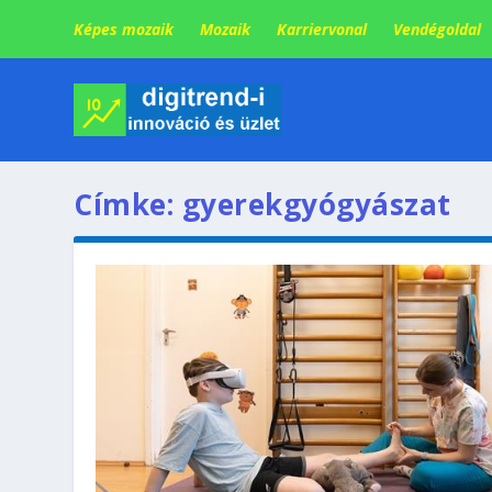
Képes mozaik
Mozaik
Karriervonal
Vendégoldal
Címke:
gyerekgyógyászat