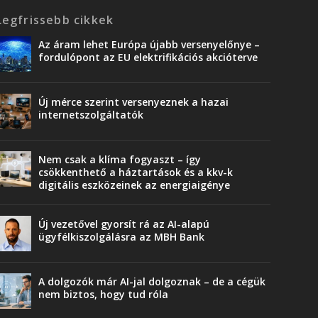
Legfrissebb cikkek
Az áram lehet Európa újabb versenyelőnye –
fordulópont az EU elektrifikációs akcióterve
Új mérce szerint versenyeznek a hazai
internetszolgáltatók
Nem csak a klíma fogyaszt – így
csökkenthető a háztartások és a kkv-k
digitális eszközeinek az energiaigénye
Új vezetővel gyorsít rá az AI-alapú
ügyfélkiszolgálásra az MBH Bank
A dolgozók már AI-jal dolgoznak – de a cégük
nem biztos, hogy tud róla