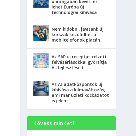
önmagában kevés: ez
lehet Európa új
technológiai kihívása
Nem kidobni, javítani: új
korszak kezdődhet a
mobiltelefonok piacán
Az SAP új receptje: célzott
felvásárlásokkal gyorsítja
AI-fejlesztéseit
Az AI-adatközpontok új
kihívása a klímaváltozás,
ami már üzleti kockázatot
is jelent
Kövess minket!