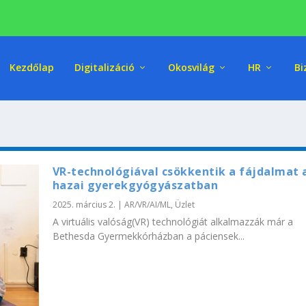
Kezdőlap
Digitalizáció
Okosvilág
HR
Bi
VR-technológiával csökkentik a fájdalmat 
hazai gyerekgyógyászatban
2025. március 2.
|
AR/VR/AI/ML
,
Üzlet
A virtuális valóság(VR) technológiát alkalmazzák már a
Bethesda Gyermekkórházban a páciensek...