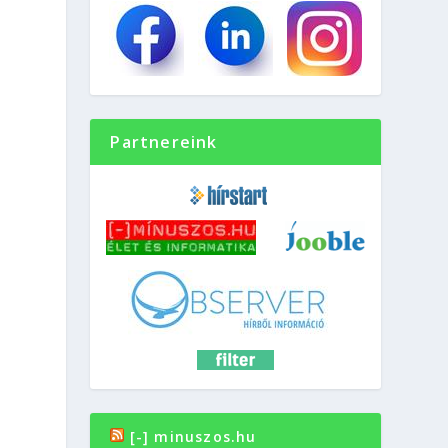
Partnereink
[-] minuszos.hu