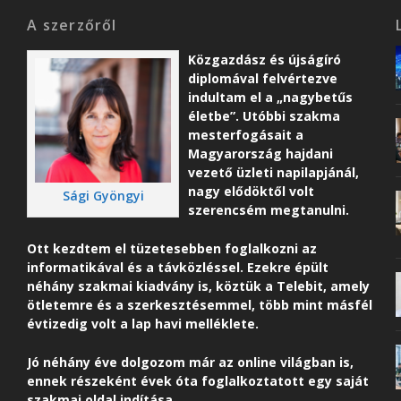
A szerzőről
Közgazdász és újságíró
diplomával felvértezve
indultam el a „nagybetűs
életbe”. Utóbbi szakma
mesterfogásait a
Magyarország hajdani
vezető üzleti napilapjánál,
nagy elődöktől volt
Sági Gyöngyi
szerencsém megtanulni.
Ott kezdtem el tüzetesebben foglalkozni az
informatikával és a távközléssel. Ezekre épült
néhány szakmai kiadvány is, köztük a Telebit, amely
ötletemre és a szerkesztésemmel, több mint másfél
évtizedig volt a lap havi melléklete.
Jó néhány éve dolgozom már az online világban is,
ennek részeként é
vek óta foglalkoztatott egy saját
szakmai oldal indítása.