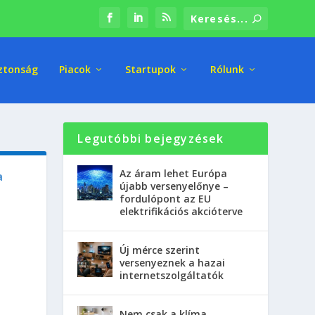
ztonság
Piacok
Startupok
Rólunk
Legutóbbi bejegyzések
Az áram lehet Európa
a
újabb versenyelőnye –
fordulópont az EU
elektrifikációs akcióterve
Új mérce szerint
versenyeznek a hazai
internetszolgáltatók
Nem csak a klíma