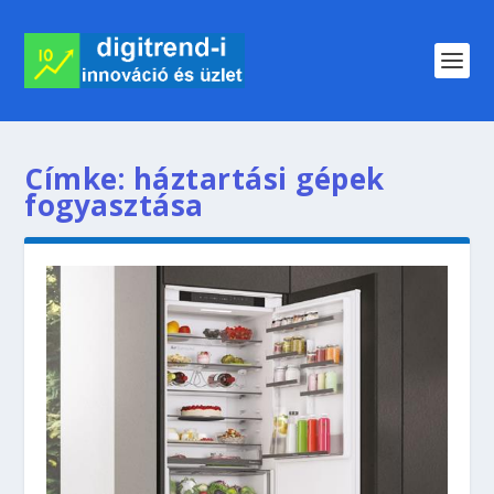
Címke:
háztartási gépek
fogyasztása