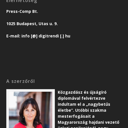
Elérhetőség
Press-Comp Bt.
1025 Budapest, Utas u. 9.
E-mail: info [@] digitrendi [.] hu
A szerzőről
Közgazdász és újságíró
diplomával felvértezve
indultam el a „nagybetűs
életbe”. Utóbbi szakma
mesterfogásait a
Magyarország hajdani vezető