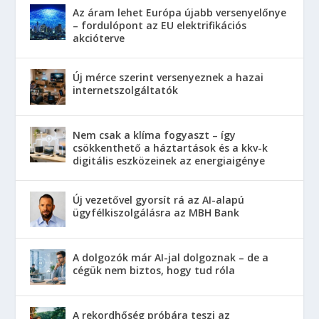
Az áram lehet Európa újabb versenyelőnye
– fordulópont az EU elektrifikációs
akcióterve
Új mérce szerint versenyeznek a hazai
internetszolgáltatók
Nem csak a klíma fogyaszt – így
csökkenthető a háztartások és a kkv-k
digitális eszközeinek az energiaigénye
Új vezetővel gyorsít rá az AI-alapú
ügyfélkiszolgálásra az MBH Bank
A dolgozók már AI-jal dolgoznak – de a
cégük nem biztos, hogy tud róla
A rekordhőség próbára teszi az