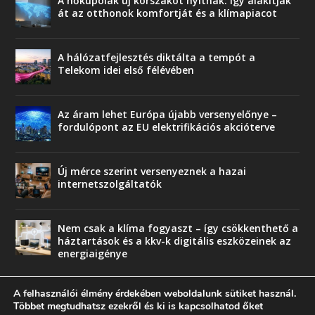
A hőkupolák új korszakot nyitnak: így alakítják
át az otthonok komfortját és a klímapiacot
A hálózatfejlesztés diktálta a tempót a
Telekom idei első félévében
Az áram lehet Európa újabb versenyelőnye –
fordulópont az EU elektrifikációs akcióterve
Új mérce szerint versenyeznek a hazai
internetszolgáltatók
Nem csak a klíma fogyaszt – így csökkenthető a
háztartások és a kkv-k digitális eszközeinek az
energiaigénye
A felhasználói élmény érdekében weboldalunk sütiket használ.
Többet megtudhatsz ezekről és ki is kapcsolhatod őket