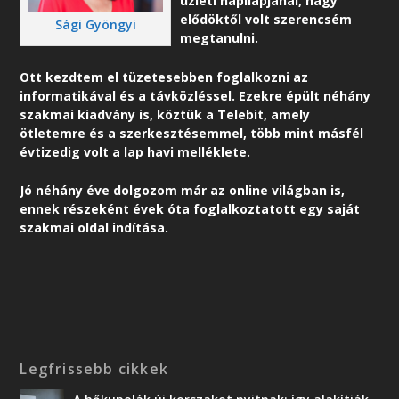
üzleti napilapjánál, nagy
elődöktől volt szerencsém
Sági Gyöngyi
megtanulni.
Ott kezdtem el tüzetesebben foglalkozni az
informatikával és a távközléssel. Ezekre épült néhány
szakmai kiadvány is, köztük a Telebit, amely
ötletemre és a szerkesztésemmel, több mint másfél
évtizedig volt a lap havi melléklete.
Jó néhány éve dolgozom már az online világban is,
ennek részeként é
vek óta foglalkoztatott egy saját
szakmai oldal indítása.
Legfrissebb cikkek