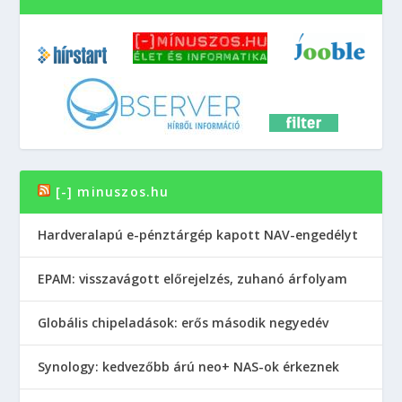
[-] minuszos.hu
Hardveralapú e-pénztárgép kapott NAV-engedélyt
EPAM: visszavágott előrejelzés, zuhanó árfolyam
Globális chipeladások: erős második negyedév
Synology: kedvezőbb árú neo+ NAS-ok érkeznek