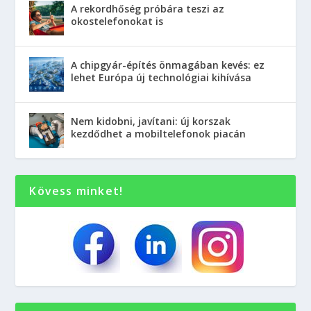
A rekordhőség próbára teszi az
okostelefonokat is
A chipgyár-építés önmagában kevés: ez
lehet Európa új technológiai kihívása
Nem kidobni, javítani: új korszak
kezdődhet a mobiltelefonok piacán
Kövess minket!