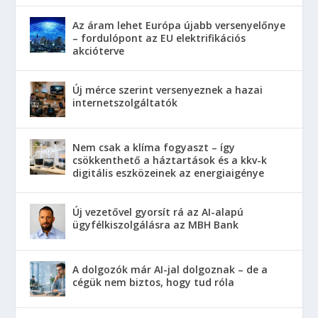
Az áram lehet Európa újabb versenyelőnye
– fordulópont az EU elektrifikációs
akcióterve
Új mérce szerint versenyeznek a hazai
internetszolgáltatók
Nem csak a klíma fogyaszt – így
csökkenthető a háztartások és a kkv-k
digitális eszközeinek az energiaigénye
Új vezetővel gyorsít rá az AI-alapú
ügyfélkiszolgálásra az MBH Bank
A dolgozók már AI-jal dolgoznak – de a
cégük nem biztos, hogy tud róla