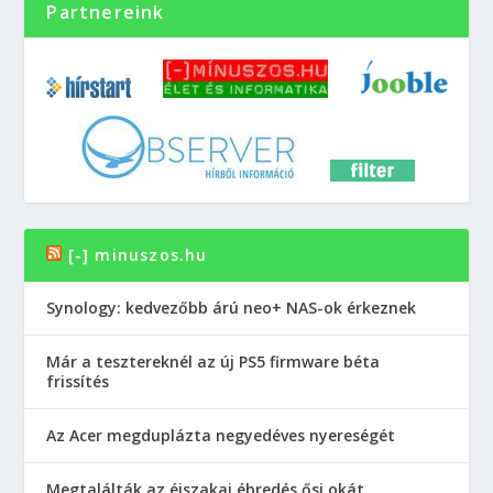
Partnereink
[-] minuszos.hu
Synology: kedvezőbb árú neo+ NAS-ok érkeznek
Már a tesztereknél az új PS5 firmware béta
frissítés
Az Acer megduplázta negyedéves nyereségét
Megtalálták az éjszakai ébredés ősi okát