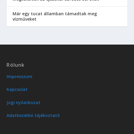
Már egy tucat államban támadtak meg
vízműveket
Rólunk
Impresszum
Kapcsolat
Jogi nyilatkozat
Adatkezelési tájékoztató