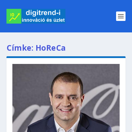
Címke:
HoReCa