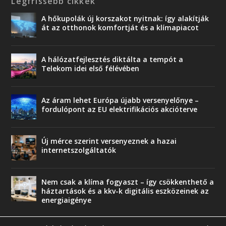
Legfrissebb cikkek
A hőkupolák új korszakot nyitnak: így alakítják
át az otthonok komfortját és a klímapiacot
A hálózatfejlesztés diktálta a tempót a
Telekom idei első félévében
Az áram lehet Európa újabb versenyelőnye –
fordulópont az EU elektrifikációs akcióterve
Új mérce szerint versenyeznek a hazai
internetszolgáltatók
Nem csak a klíma fogyaszt – így csökkenthető a
háztartások és a kkv-k digitális eszközeinek az
energiaigénye