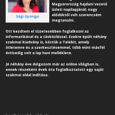
Magyarország hajdani vezető
üzleti napilapjánál, nagy
elődöktől volt szerencsém
Sági Gyöngyi
megtanulni.
Ott kezdtem el tüzetesebben foglalkozni az
informatikával és a távközléssel. Ezekre épült néhány
szakmai kiadvány is, köztük a Telebit, amely
ötletemre és a szerkesztésemmel, több mint másfél
évtizedig volt a lap havi melléklete.
Jó néhány éve dolgozom már az online világban is,
ennek részeként é
vek óta foglalkoztatott egy saját
szakmai oldal indítása.