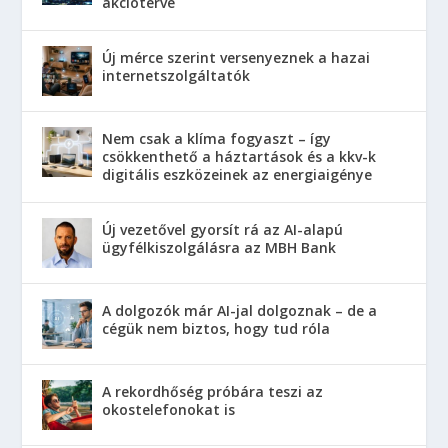
akcióterve
Új mérce szerint versenyeznek a hazai
internetszolgáltatók
Nem csak a klíma fogyaszt – így
csökkenthető a háztartások és a kkv-k
digitális eszközeinek az energiaigénye
Új vezetővel gyorsít rá az AI-alapú
ügyfélkiszolgálásra az MBH Bank
A dolgozók már AI-jal dolgoznak – de a
cégük nem biztos, hogy tud róla
A rekordhőség próbára teszi az
okostelefonokat is