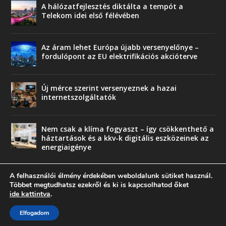
A hálózatfejlesztés diktálta a tempót a
Telekom idei első félévében
Az áram lehet Európa újabb versenyelőnye –
fordulópont az EU elektrifikációs akcióterve
Új mérce szerint versenyeznek a hazai
internetszolgáltatók
Nem csak a klíma fogyaszt – így csökkenthető a
háztartások és a kkv-k digitális eszközeinek az
energiaigénye
A felhasználói élmény érdekében weboldalunk sütiket használ.
Többet megtudhatsz ezekről és ki is kapcsolhatod őket
ide kattintva
.
© copyright 2018 Press-Comp Bt.
Elfogadom
Trend
Üzlet
Karriervonal
Vendégoldal