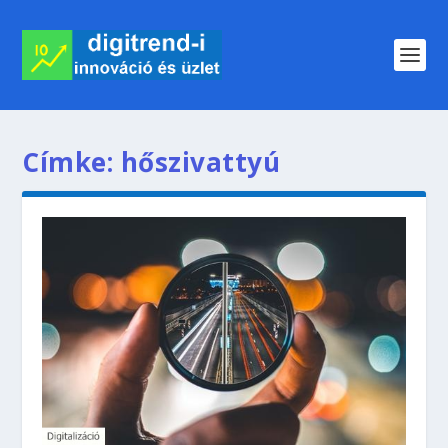
Címke:
hőszivattyú