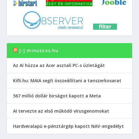
[-] minuszos.hu
Az AI húzza az Acer asztali PC-s üzletágát
Kifli.hu: MAIA segít összeállítani a tanszerkosarat
567 millió dollár birságot kapott a Meta
AI tervezte az első működő vírusgenomokat
Hardveralapú e-pénztárgép kapott NAV-engedélyt