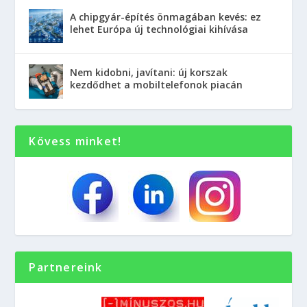
A chipgyár-építés önmagában kevés: ez
lehet Európa új technológiai kihívása
Nem kidobni, javítani: új korszak
kezdődhet a mobiltelefonok piacán
Kövess minket!
Partnereink