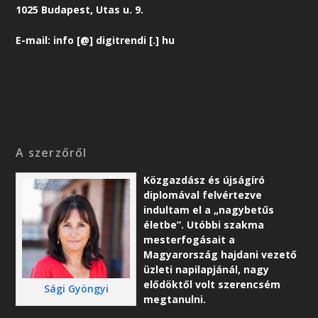
1025 Budapest, Utas u. 9.
E-mail: info [@] digitrendi [.] hu
A szerzőről
Közgazdász és újságíró
diplomával felvértezve
indultam el a „nagybetűs
életbe”. Utóbbi szakma
mesterfogásait a
Magyarország hajdani vezető
üzleti napilapjánál, nagy
elődöktől volt szerencsém
Sági Gyöngyi
megtanulni.