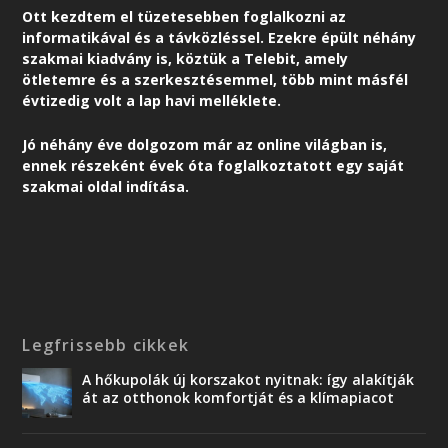
Ott kezdtem el tüzetesebben foglalkozni az
informatikával és a távközléssel. Ezekre épült néhány
szakmai kiadvány is, köztük a Telebit, amely
ötletemre és a szerkesztésemmel, több mint másfél
évtizedig volt a lap havi melléklete.
Jó néhány éve dolgozom már az online világban is,
ennek részeként é
vek óta foglalkoztatott egy saját
szakmai oldal indítása.
Legfrissebb cikkek
A hőkupolák új korszakot nyitnak: így alakítják
át az otthonok komfortját és a klímapiacot