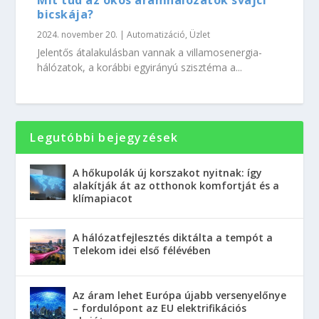
Mit tud az okos áramhálózatok svájci
bicskája?
2024. november 20.
|
Automatizáció
,
Üzlet
Jelentős átalakulásban vannak a villamosenergia-
hálózatok, a korábbi egyirányú szisztéma a...
Legutóbbi bejegyzések
A hőkupolák új korszakot nyitnak: így
alakítják át az otthonok komfortját és a
klímapiacot
A hálózatfejlesztés diktálta a tempót a
Telekom idei első félévében
Az áram lehet Európa újabb versenyelőnye
– fordulópont az EU elektrifikációs