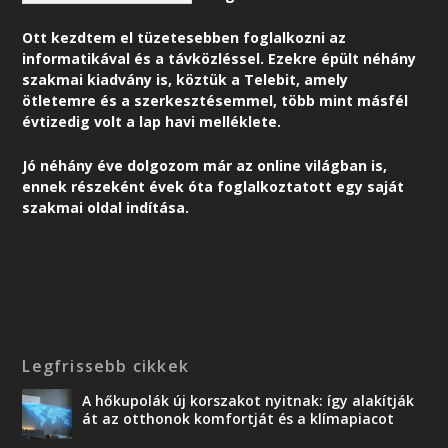
Ott kezdtem el tüzetesebben foglalkozni az
informatikával és a távközléssel. Ezekre épült néhány
szakmai kiadvány is, köztük a Telebit, amely
ötletemre és a szerkesztésemmel, több mint másfél
évtizedig volt a lap havi melléklete.
Jó néhány éve dolgozom már az online világban is,
ennek részeként é
vek óta foglalkoztatott egy saját
szakmai oldal indítása.
Legfrissebb cikkek
A hőkupolák új korszakot nyitnak: így alakítják
át az otthonok komfortját és a klímapiacot