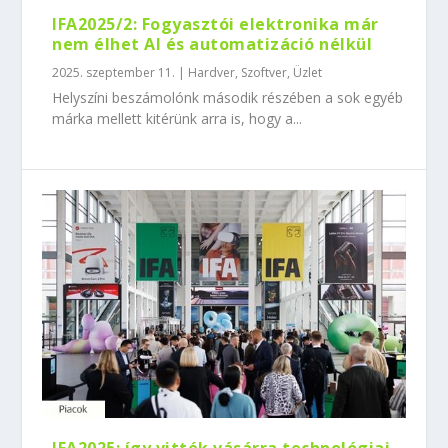
IFA2025/2: Fogyasztói elektronika már
nem élhet AI és automatizáció nélkül
2025. szeptember 11.
|
Hardver
,
Szoftver
,
Üzlet
Helyszíni beszámolónk második részében a sok egyéb
márka mellett kitérünk arra is, hogy a...