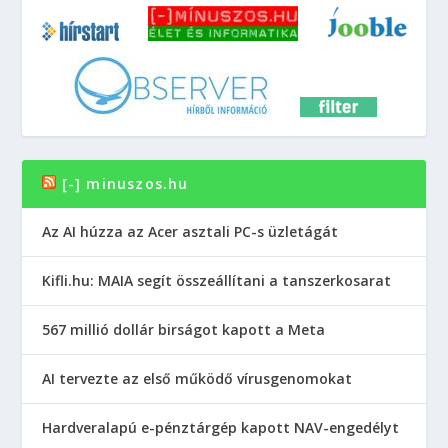
[-] minuszos.hu
Az AI húzza az Acer asztali PC-s üzletágát
Kifli.hu: MAIA segít összeállítani a tanszerkosarat
567 millió dollár birságot kapott a Meta
AI tervezte az első működő vírusgenomokat
Hardveralapú e-pénztárgép kapott NAV-engedélyt