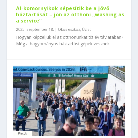
AI-komornyikok népesítik be a jövő
háztartását – jön az otthoni „washing as
a service”
2025. szeptember 18.
|
Okos eszköz
,
Üzlet
Hogyan képzeljük el az otthonunkat tíz év távlatában?
Még a hagyományos háztartási gépek vesznek...