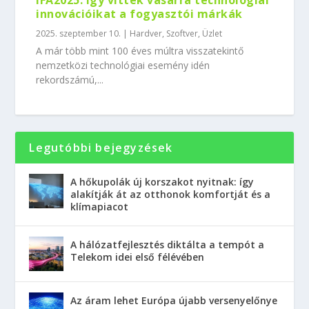
IFA2025: így vitték vásárra technológiai
innovációikat a fogyasztói márkák
2025. szeptember 10.
|
Hardver
,
Szoftver
,
Üzlet
A már több mint 100 éves múltra visszatekintő
nemzetközi technológiai esemény idén
rekordszámú,...
Legutóbbi bejegyzések
A hőkupolák új korszakot nyitnak: így
alakítják át az otthonok komfortját és a
klímapiacot
A hálózatfejlesztés diktálta a tempót a
Telekom idei első félévében
Az áram lehet Európa újabb versenyelőnye