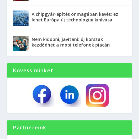
A chipgyár-építés önmagában kevés: ez
lehet Európa új technológiai kihívása
Nem kidobni, javítani: új korszak
kezdődhet a mobiltelefonok piacán
Kövess minket!
Partnereink