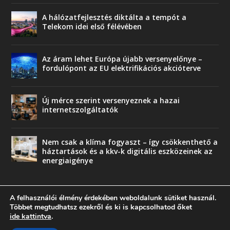
A hálózatfejlesztés diktálta a tempót a
Telekom idei első félévében
Az áram lehet Európa újabb versenyelőnye –
fordulópont az EU elektrifikációs akcióterve
Új mérce szerint versenyeznek a hazai
internetszolgáltatók
Nem csak a klíma fogyaszt – így csökkenthető a
háztartások és a kkv-k digitális eszközeinek az
energiaigénye
A felhasználói élmény érdekében weboldalunk sütiket használ.
Többet megtudhatsz ezekről és ki is kapcsolhatod őket
ide kattintva
.
© copyright 2018 Press-Comp Bt.