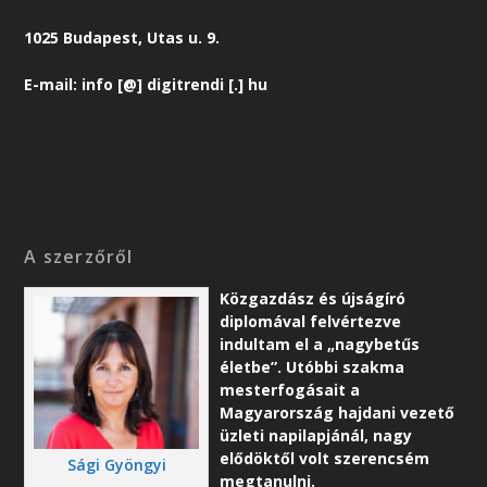
1025 Budapest, Utas u. 9.
E-mail: info [@] digitrendi [.] hu
A szerzőről
Közgazdász és újságíró
diplomával felvértezve
indultam el a „nagybetűs
életbe”. Utóbbi szakma
mesterfogásait a
Magyarország hajdani vezető
üzleti napilapjánál, nagy
elődöktől volt szerencsém
Sági Gyöngyi
megtanulni.