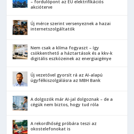
– fordulópont az EU elektrifikációs
akcióterve
Új mérce szerint versenyeznek a hazai
internetszolgáltatók
Nem csak a klíma fogyaszt – így
csökkenthető a háztartások és a kkv-k
digitális eszközeinek az energiaigénye
Új vezetővel gyorsít rá az AI-alapú
ügyfélkiszolgálásra az MBH Bank
A dolgozók már AI-jal dolgoznak – de a
cégük nem biztos, hogy tud róla
A rekordhőség próbára teszi az
okostelefonokat is