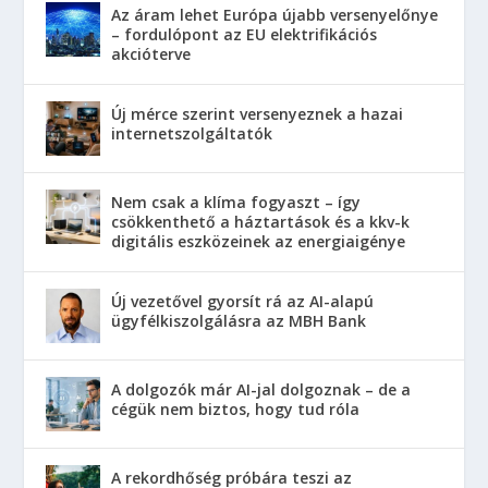
Az áram lehet Európa újabb versenyelőnye
– fordulópont az EU elektrifikációs
akcióterve
Új mérce szerint versenyeznek a hazai
internetszolgáltatók
Nem csak a klíma fogyaszt – így
csökkenthető a háztartások és a kkv-k
digitális eszközeinek az energiaigénye
Új vezetővel gyorsít rá az AI-alapú
ügyfélkiszolgálásra az MBH Bank
A dolgozók már AI-jal dolgoznak – de a
cégük nem biztos, hogy tud róla
A rekordhőség próbára teszi az