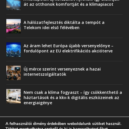
át az otthonok komfortját és a klímapiacot
A hálózatfejlesztés diktálta a tempót a
Telekom idei első félévében
Az áram lehet Európa újabb versenyelőnye –
fordulópont az EU elektrifikációs akcióterve
Új mérce szerint versenyeznek a hazai
internetszolgáltatók
Nem csak a klíma fogyaszt – így csökkenthető a
háztartások és a kkv-k digitális eszközeinek az
energiaigénye
A felhasználói élmény érdekében weboldalunk sütiket használ.
Többet megtudhatsz ezekről és ki is kapcsolhatod őket