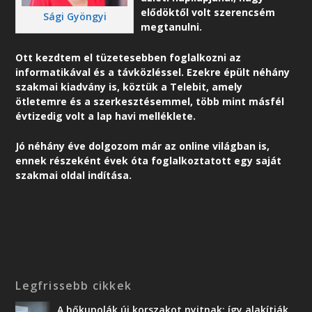
elődöktől volt szerencsém
Sági Gyöngyi
megtanulni.
Ott kezdtem el tüzetesebben foglalkozni az
informatikával és a távközléssel. Ezekre épült néhány
szakmai kiadvány is, köztük a Telebit, amely
ötletemre és a szerkesztésemmel, több mint másfél
évtizedig volt a lap havi melléklete.
Jó néhány éve dolgozom már az online világban is,
ennek részeként é
vek óta foglalkoztatott egy saját
szakmai oldal indítása.
Legfrissebb cikkek
A hőkupolák új korszakot nyitnak: így alakítják