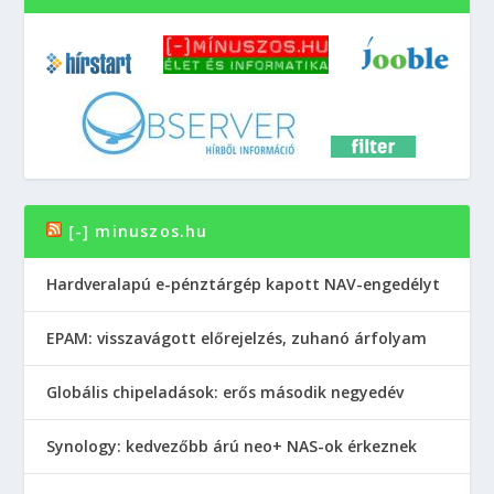
[-] minuszos.hu
Hardveralapú e-pénztárgép kapott NAV-engedélyt
EPAM: visszavágott előrejelzés, zuhanó árfolyam
Globális chipeladások: erős második negyedév
Synology: kedvezőbb árú neo+ NAS-ok érkeznek