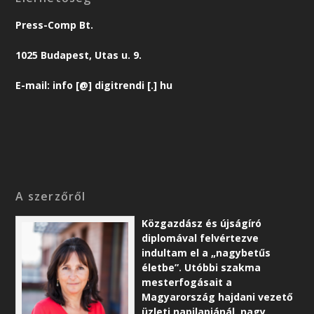
Press-Comp Bt.
1025 Budapest, Utas u. 9.
E-mail: info [@] digitrendi [.] hu
A szerzőről
Közgazdász és újságíró
diplomával felvértezve
indultam el a „nagybetűs
életbe”. Utóbbi szakma
mesterfogásait a
Magyarország hajdani vezető
üzleti napilapjánál, nagy