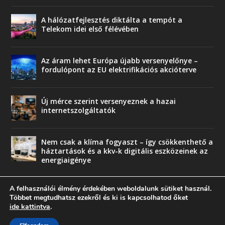
A hálózatfejlesztés diktálta a tempót a
Telekom idei első félévében
Az áram lehet Európa újabb versenyelőnye –
fordulópont az EU elektrifikációs akcióterve
Új mérce szerint versenyeznek a hazai
internetszolgáltatók
Nem csak a klíma fogyaszt – így csökkenthető a
háztartások és a kkv-k digitális eszközeinek az
energiaigénye
A felhasználói élmény érdekében weboldalunk sütiket használ.
Többet megtudhatsz ezekről és ki is kapcsolhatod őket
ide kattintva
.
© copyright 2018 Press-Comp Bt.