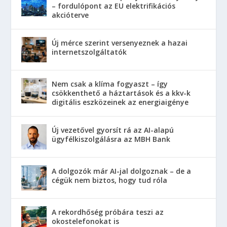
– fordulópont az EU elektrifikációs
akcióterve
Új mérce szerint versenyeznek a hazai
internetszolgáltatók
Nem csak a klíma fogyaszt – így
csökkenthető a háztartások és a kkv-k
digitális eszközeinek az energiaigénye
Új vezetővel gyorsít rá az AI-alapú
ügyfélkiszolgálásra az MBH Bank
A dolgozók már AI-jal dolgoznak – de a
cégük nem biztos, hogy tud róla
A rekordhőség próbára teszi az
okostelefonokat is