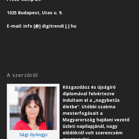
1025 Budapest, Utas u. 9.
E-mail: info [@] digitrendi [.] hu
A szerzőről
Közgazdász és újságíró
diplomával felvértezve
indultam el a „nagybetűs
életbe”. Utóbbi szakma
mesterfogásait a
Magyarország hajdani vezető
üzleti napilapjánál, nagy
elődöktől volt szerencsém
Sági Gyöngyi