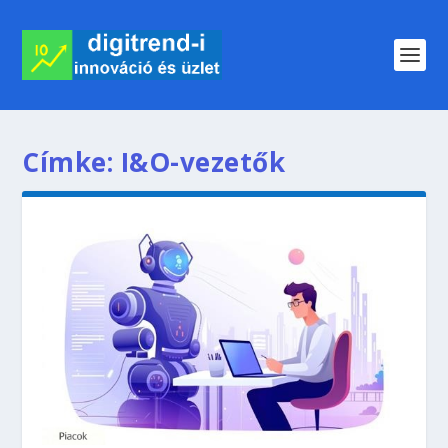
Címke:
I&O-vezetők