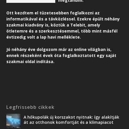
megtanulni.
Ott kezdtem el tüzetesebben foglalkozni az
informatikával és a távközléssel. Ezekre épült néhány
szakmai kiadvány is, köztük a Telebit, amely
ötletemre és a szerkesztésemmel, több mint másfél
évtizedig volt a lap havi melléklete.
Jó néhány éve dolgozom már az online világban is,
ennek részeként é
vek óta foglalkoztatott egy saját
szakmai oldal indítása.
Legfrissebb cikkek
A hőkupolák új korszakot nyitnak: így alakítják
át az otthonok komfortját és a klímapiacot