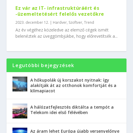
Ez vár az IT- infrastruktúráért és
-üzemeltetésért felelős vezetőkre
2023. december 12.
|
Hardver
,
Szoftver
,
Trend
Az év végéhez közeledve az elemző cégek ismét
belenéztek az üveggömbjükbe, hogy előrevetítsék a...
Legutóbbi bejegyzések
A hőkupolák új korszakot nyitnak: így
alakítják át az otthonok komfortját és a
klímapiacot
A hálózatfejlesztés diktálta a tempót a
Telekom idei első félévében
Az áram lehet Európa újabb versenyelőnye