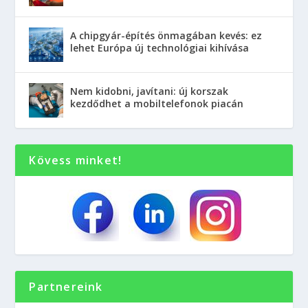
A chipgyár-építés önmagában kevés: ez
lehet Európa új technológiai kihívása
Nem kidobni, javítani: új korszak
kezdődhet a mobiltelefonok piacán
Kövess minket!
Partnereink