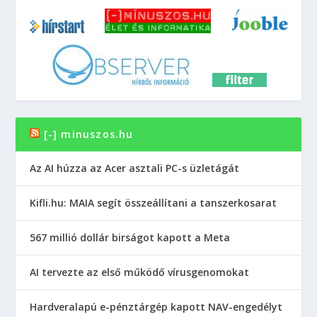
[-] minuszos.hu
Az AI húzza az Acer asztali PC-s üzletágát
Kifli.hu: MAIA segít összeállítani a tanszerkosarat
567 millió dollár birságot kapott a Meta
AI tervezte az első működő vírusgenomokat
Hardveralapú e-pénztárgép kapott NAV-engedélyt