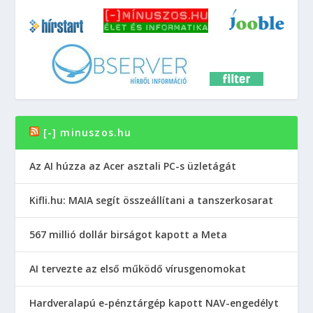
[-] minuszos.hu
Az AI húzza az Acer asztali PC-s üzletágát
Kifli.hu: MAIA segít összeállítani a tanszerkosarat
567 millió dollár birságot kapott a Meta
AI tervezte az első működő vírusgenomokat
Hardveralapú e-pénztárgép kapott NAV-engedélyt