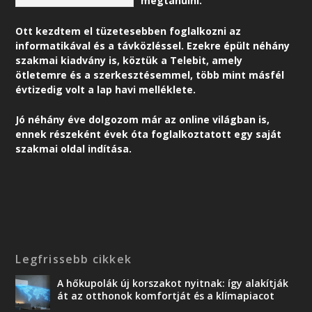
megtanulni.
Ott kezdtem el tüzetesebben foglalkozni az
informatikával és a távközléssel. Ezekre épült néhány
szakmai kiadvány is, köztük a Telebit, amely
ötletemre és a szerkesztésemmel, több mint másfél
évtizedig volt a lap havi melléklete.
Jó néhány éve dolgozom már az online világban is,
ennek részeként é
vek óta foglalkoztatott egy saját
szakmai oldal indítása.
Legfrissebb cikkek
A hőkupolák új korszakot nyitnak: így alakítják
át az otthonok komfortját és a klímapiacot