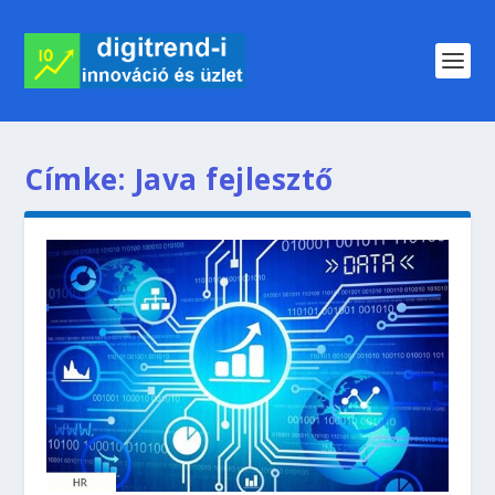
Címke:
Java fejlesztő