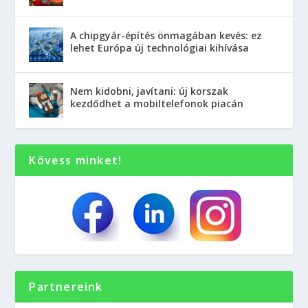
A chipgyár-építés önmagában kevés: ez
lehet Európa új technológiai kihívása
Nem kidobni, javítani: új korszak
kezdődhet a mobiltelefonok piacán
Kövess minket!
Partnereink