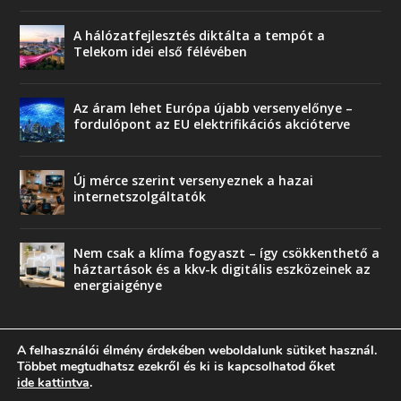
A hálózatfejlesztés diktálta a tempót a
Telekom idei első félévében
Az áram lehet Európa újabb versenyelőnye –
fordulópont az EU elektrifikációs akcióterve
Új mérce szerint versenyeznek a hazai
internetszolgáltatók
Nem csak a klíma fogyaszt – így csökkenthető a
háztartások és a kkv-k digitális eszközeinek az
energiaigénye
A felhasználói élmény érdekében weboldalunk sütiket használ.
Többet megtudhatsz ezekről és ki is kapcsolhatod őket
ide kattintva
.
© copyright 2018 Press-Comp Bt.