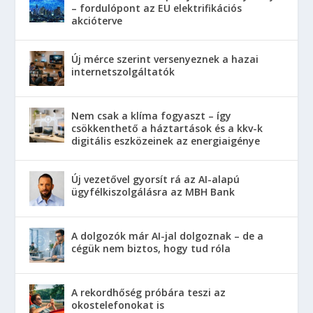
– fordulópont az EU elektrifikációs
akcióterve
Új mérce szerint versenyeznek a hazai
internetszolgáltatók
Nem csak a klíma fogyaszt – így
csökkenthető a háztartások és a kkv-k
digitális eszközeinek az energiaigénye
Új vezetővel gyorsít rá az AI-alapú
ügyfélkiszolgálásra az MBH Bank
A dolgozók már AI-jal dolgoznak – de a
cégük nem biztos, hogy tud róla
A rekordhőség próbára teszi az
okostelefonokat is