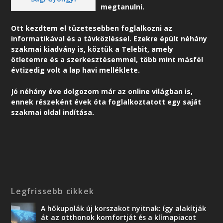
megtanulni.
Ott kezdtem el tüzetesebben foglalkozni az
informatikával és a távközléssel. Ezekre épült néhány
szakmai kiadvány is, köztük a Telebit, amely
ötletemre és a szerkesztésemmel, több mint másfél
évtizedig volt a lap havi melléklete.
Jó néhány éve dolgozom már az online világban is,
ennek részeként é
vek óta foglalkoztatott egy saját
szakmai oldal indítása.
Legfrissebb cikkek
A hőkupolák új korszakot nyitnak: így alakítják
át az otthonok komfortját és a klímapiacot