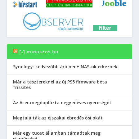
[-] minuszos.hu
Synology: kedvezőbb árú neo+ NAS-ok érkeznek
Már a tesztereknél az új PS5 firmware béta
frissítés
Az Acer megduplázta negyedéves nyereségét
Megtalálták az éjszakai ébredés ősi okát
Már egy tucat államban támadtak meg
vízműveket