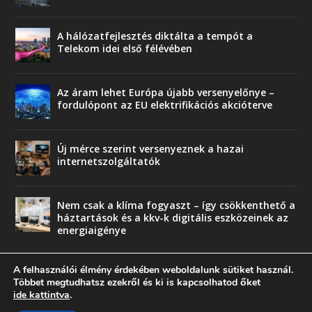
A hálózatfejlesztés diktálta a tempót a
Telekom idei első félévében
Az áram lehet Európa újabb versenyelőnye –
fordulópont az EU elektrifikációs akcióterve
Új mérce szerint versenyeznek a hazai
internetszolgáltatók
Nem csak a klíma fogyaszt – így csökkenthető a
háztartások és a kkv-k digitális eszközeinek az
energiaigénye
A felhasználói élmény érdekében weboldalunk sütiket használ.
Többet megtudhatsz ezekről és ki is kapcsolhatod őket
ide kattintva
.
© copyright 2018 Press-Comp Bt.