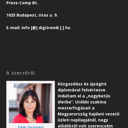
Press-Comp Bt.
1025 Budapest, Utas u. 9.
E-mail: info [@] digitrendi [.] hu
A szerzőről
Közgazdász és újságíró
diplomával felvértezve
indultam el a „nagybetűs
életbe”. Utóbbi szakma
mesterfogásait a
Magyarország hajdani vezető
üzleti napilapjánál, nagy
elődöktől volt szerencsém
Sági Gyöngyi