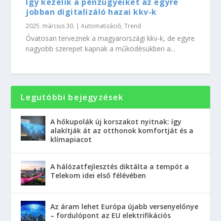
Így kezelik a pénzügyeiket az egyre
jobban digitalizáló hazai kkv-k
2025. március 30.
|
Automatizáció
,
Trend
Óvatosan terveznek a magyarországi kkv-k, de egyre
nagyobb szerepet kapnak a működésükben a...
Legutóbbi bejegyzések
A hőkupolák új korszakot nyitnak: így
alakítják át az otthonok komfortját és a
klímapiacot
A hálózatfejlesztés diktálta a tempót a
Telekom idei első félévében
Az áram lehet Európa újabb versenyelőnye
– fordulópont az EU elektrifikációs