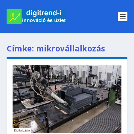
Címke:
mikrovállalkozás