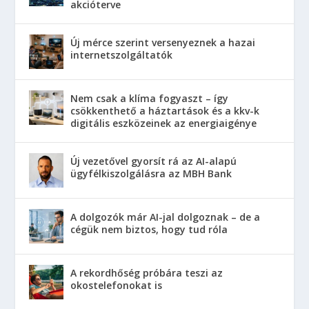
akcióterve
Új mérce szerint versenyeznek a hazai
internetszolgáltatók
Nem csak a klíma fogyaszt – így
csökkenthető a háztartások és a kkv-k
digitális eszközeinek az energiaigénye
Új vezetővel gyorsít rá az AI-alapú
ügyfélkiszolgálásra az MBH Bank
A dolgozók már AI-jal dolgoznak – de a
cégük nem biztos, hogy tud róla
A rekordhőség próbára teszi az
okostelefonokat is