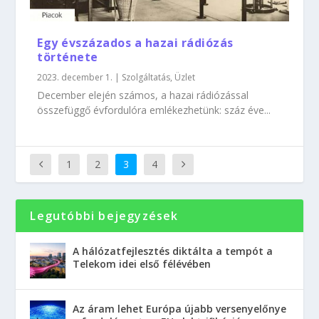
Egy évszázados a hazai rádiózás
története
2023. december 1.
|
Szolgáltatás
,
Üzlet
December elején számos, a hazai rádiózással
összefüggő évfordulóra emlékezhetünk: száz éve...
1
2
3
4
Legutóbbi bejegyzések
A hálózatfejlesztés diktálta a tempót a
Telekom idei első félévében
Az áram lehet Európa újabb versenyelőnye