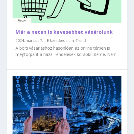
Már a neten is kevesebbet vásárolunk
2024. március 7.
|
E-kereskedelem
,
Trend
A bolti vásárláshoz hasonlóan az online térben is
megtorpant a hazai rendelések korábbi üteme. Nem...