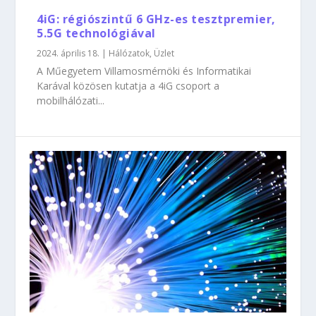
4iG: régiószintű 6 GHz-es tesztpremier,
5.5G technológiával
2024. április 18.
|
Hálózatok
,
Üzlet
A Műegyetem Villamosmérnöki és Informatikai
Karával közösen kutatja a 4iG csoport a
mobilhálózati...