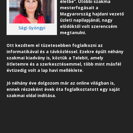
életbe”. Utóbbi szakma
mesterfogásait a
Magyarország hajdani vezető
üzleti napilapjánál, nagy
elődöktől volt szerencsém
Sági Gyöngyi
megtanulni.
Ott kezdtem el tüzetesebben foglalkozni az
informatikával és a távközléssel. Ezekre épült néhány
szakmai kiadvány is, köztük a Telebit, amely
ötletemre és a szerkesztésemmel, több mint másfél
évtizedig volt a lap havi melléklete.
Jó néhány éve dolgozom már az online világban is,
ennek részeként é
vek óta foglalkoztatott egy saját
szakmai oldal indítása.