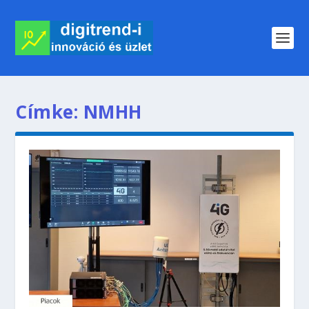
Címke:
NMHH