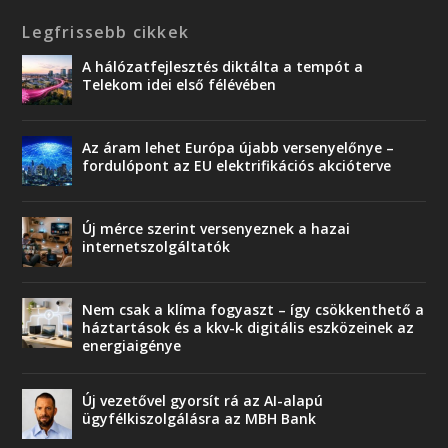
Legfrissebb cikkek
A hálózatfejlesztés diktálta a tempót a
Telekom idei első félévében
Az áram lehet Európa újabb versenyelőnye –
fordulópont az EU elektrifikációs akcióterve
Új mérce szerint versenyeznek a hazai
internetszolgáltatók
Nem csak a klíma fogyaszt – így csökkenthető a
háztartások és a kkv-k digitális eszközeinek az
energiaigénye
Új vezetővel gyorsít rá az AI-alapú
ügyfélkiszolgálásra az MBH Bank