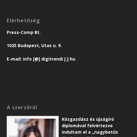
Elérhetőség
Press-Comp Bt.
1025 Budapest, Utas u. 9.
E-mail: info [@] digitrendi [.] hu
A szerzőről
Közgazdász és újságíró
diplomával felvértezve
indultam el a „nagybetűs