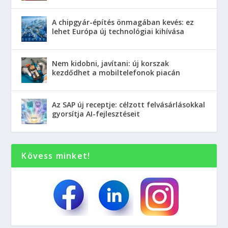
A chipgyár-építés önmagában kevés: ez
lehet Európa új technológiai kihívása
Nem kidobni, javítani: új korszak
kezdődhet a mobiltelefonok piacán
Az SAP új receptje: célzott felvásárlásokkal
gyorsítja AI-fejlesztéseit
Kövess minket!