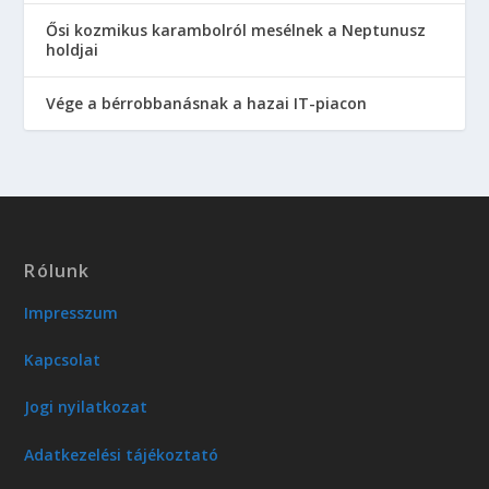
Ősi kozmikus karambolról mesélnek a Neptunusz
holdjai
Vége a bérrobbanásnak a hazai IT-piacon
Rólunk
Impresszum
Kapcsolat
Jogi nyilatkozat
Adatkezelési tájékoztató