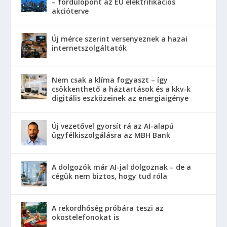
– fordulópont az EU elektrifikációs
akcióterve
Új mérce szerint versenyeznek a hazai
internetszolgáltatók
Nem csak a klíma fogyaszt – így
csökkenthető a háztartások és a kkv-k
digitális eszközeinek az energiaigénye
Új vezetővel gyorsít rá az AI-alapú
ügyfélkiszolgálásra az MBH Bank
A dolgozók már AI-jal dolgoznak – de a
cégük nem biztos, hogy tud róla
A rekordhőség próbára teszi az
okostelefonokat is