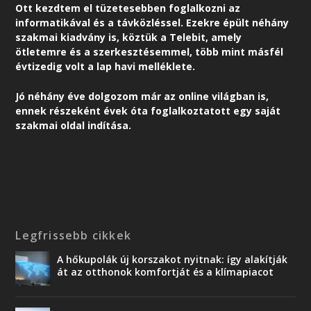
Ott kezdtem el tüzetesebben foglalkozni az
informatikával és a távközléssel. Ezekre épült néhány
szakmai kiadvány is, köztük a Telebit, amely
ötletemre és a szerkesztésemmel, több mint másfél
évtizedig volt a lap havi melléklete.
Jó néhány éve dolgozom már az online világban is,
ennek részeként é
vek óta foglalkoztatott egy saját
szakmai oldal indítása.
Legfrissebb cikkek
A hőkupolák új korszakot nyitnak: így alakítják
át az otthonok komfortját és a klímapiacot