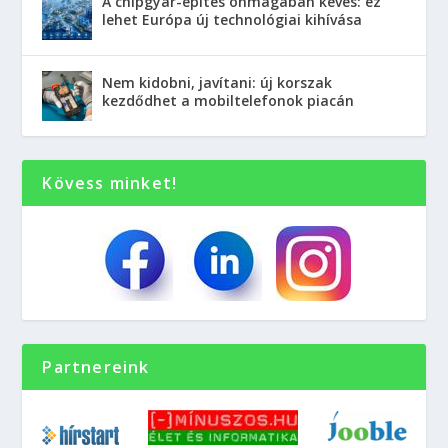
A chipgyár-építés önmagában kevés: ez
lehet Európa új technológiai kihívása
Nem kidobni, javítani: új korszak
kezdődhet a mobiltelefonok piacán
Kövess minket!
Partnereink