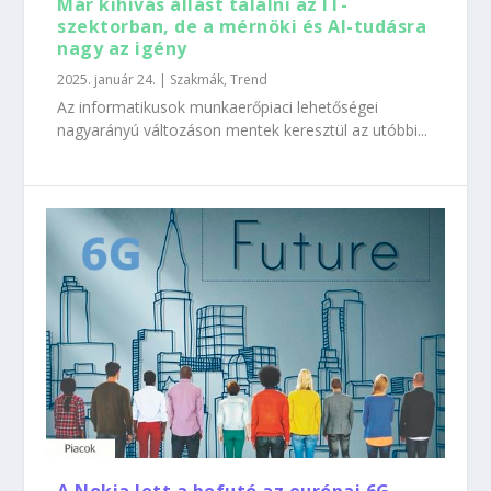
Már kihívás állást találni az IT-
szektorban, de a mérnöki és AI-tudásra
nagy az igény
2025. január 24.
|
Szakmák
,
Trend
Az informatikusok munkaerőpiaci lehetőségei
nagyarányú változáson mentek keresztül az utóbbi...