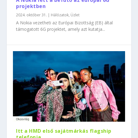
A Nokia lett a befutó az európai 6G
projektben
2024. október 31.
|
Hálózatok
,
Üzlet
A Nokia vezetheti az Európai Bizottság (EB) által
támogatott 6G projektet, amely azt kutatja...
Itt a HMD első sajátmárkás flagship
telefonja