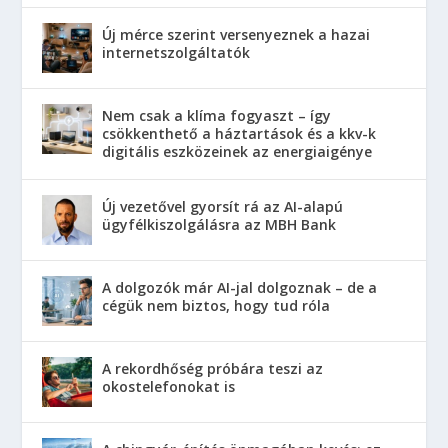
Új mérce szerint versenyeznek a hazai
internetszolgáltatók
Nem csak a klíma fogyaszt – így
csökkenthető a háztartások és a kkv-k
digitális eszközeinek az energiaigénye
Új vezetővel gyorsít rá az AI-alapú
ügyfélkiszolgálásra az MBH Bank
A dolgozók már AI-jal dolgoznak – de a
cégük nem biztos, hogy tud róla
A rekordhőség próbára teszi az
okostelefonokat is