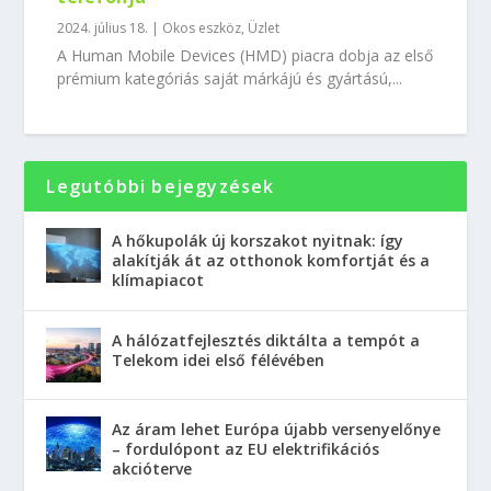
2024. július 18.
|
Okos eszköz
,
Üzlet
A Human Mobile Devices (HMD) piacra dobja az első
prémium kategóriás saját márkájú és gyártású,...
Legutóbbi bejegyzések
A hőkupolák új korszakot nyitnak: így
alakítják át az otthonok komfortját és a
klímapiacot
A hálózatfejlesztés diktálta a tempót a
Telekom idei első félévében
Az áram lehet Európa újabb versenyelőnye
– fordulópont az EU elektrifikációs
akcióterve