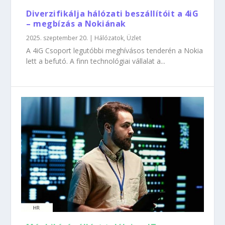
Diverzifikálja hálózati beszállítóit a 4iG
– megbízás a Nokiának
2025. szeptember 20.
|
Hálózatok
,
Üzlet
A 4iG Csoport legutóbbi meghívásos tenderén a Nokia
lett a befutó. A finn technológiai vállalat a...