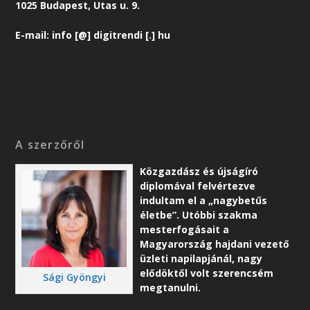
1025 Budapest, Utas u. 9.
E-mail: info [@] digitrendi [.] hu
A szerzőről
Közgazdász és újságíró
diplomával felvértezve
indultam el a „nagybetűs
életbe”. Utóbbi szakma
mesterfogásait a
Magyarország hajdani vezető
üzleti napilapjánál, nagy
elődöktől volt szerencsém
Sági Gyöngyi
megtanulni.