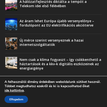
A hálózatfejlesztés diktálta a tempót a
Telekom idei első félévében
Az áram lehet Európa újabb versenyelőnye –
fordulópont az EU elektrifikációs akcióterve
Új mérce szerint versenyeznek a hazai
internetszolgáltatók
Nem csak a klíma fogyaszt – így csökkenthető a
háztartások és a kkv-k digitális eszközeinek az
energiaigénye
A felhasználói élmény érdekében weboldalunk sütiket használ.
Többet megtudhatsz ezekről és ki is kapcsolhatod őket
ide kattintva
.
© copyright 2018 Press-Comp Bt.
Elfogadom
Trend
Üzlet
Karriervonal
Vendégoldal