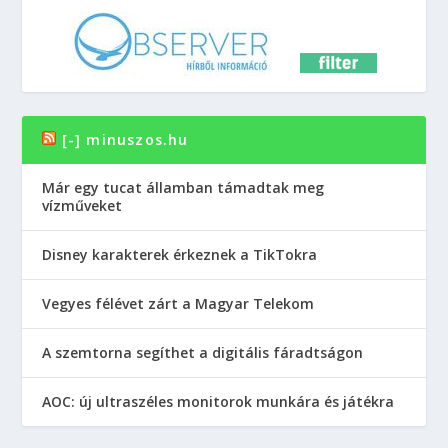
[-] minuszos.hu
Már egy tucat államban támadtak meg
vízműveket
Disney karakterek érkeznek a TikTokra
Vegyes félévet zárt a Magyar Telekom
A szemtorna segíthet a digitális fáradtságon
AOC: új ultraszéles monitorok munkára és játékra