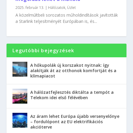
2025. február 13.
|
Hálózatok
,
Üzlet
A közelmúltbeli sorozatos műholdindítások javították
a Starlink teljesítményét Európában is, és...
Legutóbbi bejegyzések
A hőkupolák új korszakot nyitnak: így
alakítják át az otthonok komfortját és a
klímapiacot
A hálózatfejlesztés diktálta a tempót a
Telekom idei első félévében
Az áram lehet Európa újabb versenyelőnye
– fordulópont az EU elektrifikációs
akcióterve