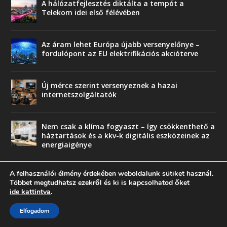
A hálózatfejlesztés diktálta a tempót a
Telekom idei első félévében
Az áram lehet Európa újabb versenyelőnye –
fordulópont az EU elektrifikációs akcióterve
Új mérce szerint versenyeznek a hazai
internetszolgáltatók
Nem csak a klíma fogyaszt – így csökkenthető a
háztartások és a kkv-k digitális eszközeinek az
energiaigénye
A felhasználói élmény érdekében weboldalunk sütiket használ.
Többet megtudhatsz ezekről és ki is kapcsolhatod őket
ide kattintva
.
© copyright 2018 Press-Comp Bt.
Elfogadom
Trend
Üzlet
Karriervonal
Vendégoldal