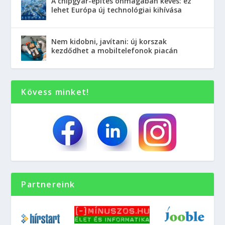
A chipgyár-építés önmagában kevés: ez
lehet Európa új technológiai kihívása
Nem kidobni, javítani: új korszak
kezdődhet a mobiltelefonok piacán
Kövess minket!
Partnereink