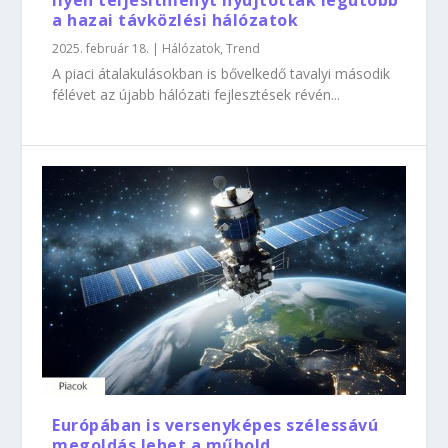
Ilyen teljesítményt nyújtottak legutóbb
a hazai távközlési hálózatok
2025. február 18.
|
Hálózatok
,
Trend
A piaci átalakulásokban is bővelkedő tavalyi második
félévet az újabb hálózati fejlesztések révén...
Európában is versenyképes szélessávú
megoldás lehet a műhold