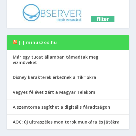
[-] minuszos.hu
Már egy tucat államban támadtak meg
vízműveket
Disney karakterek érkeznek a TikTokra
Vegyes félévet zárt a Magyar Telekom
A szemtorna segíthet a digitális fáradtságon
AOC: új ultraszéles monitorok munkára és játékra