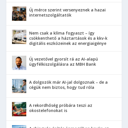
Új mérce szerint versenyeznek a hazai
internetszolgáltatók
Nem csak a klíma fogyaszt – így
csökkenthető a háztartások és a kkv-k
digitális eszközeinek az energiaigénye
Új vezetővel gyorsít rá az AI-alapú
ügyfélkiszolgálásra az MBH Bank
A dolgozók már AI-jal dolgoznak – de a
cégük nem biztos, hogy tud róla
A rekordhőség próbára teszi az
okostelefonokat is