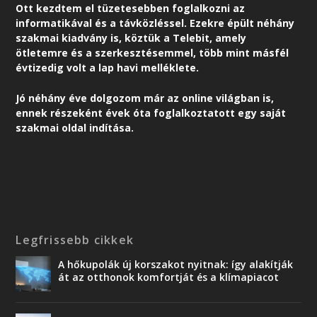
Ott kezdtem el tüzetesebben foglalkozni az
informatikával és a távközléssel. Ezekre épült néhány
szakmai kiadvány is, köztük a Telebit, amely
ötletemre és a szerkesztésemmel, több mint másfél
évtizedig volt a lap havi melléklete.
Jó néhány éve dolgozom már az online világban is,
ennek részeként é
vek óta foglalkoztatott egy saját
szakmai oldal indítása.
Legfrissebb cikkek
A hőkupolák új korszakot nyitnak: így alakítják
át az otthonok komfortját és a klímapiacot