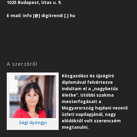
1025 Budapest, Utas u. 9.
E-mail: info [@] digitrendi [.] hu
A szerzőről
Közgazdász és újságíró
diplomával felvértezve
indultam el a „nagybetűs
életbe”. Utóbbi szakma
mesterfogásait a
Magyarország hajdani vezető
üzleti napilapjánál, nagy
elődöktől volt szerencsém
Sági Gyöngyi
megtanulni.