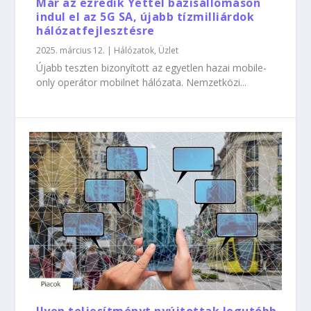
Már az ezredik Yettel bázisállomáson
indul el az 5G SA, újabb tízmilliárdok
hálózatfejlesztésre
2025. március 12.
|
Hálózatok
,
Üzlet
Újabb teszten bizonyított az egyetlen hazai mobile-
only operátor mobilnet hálózata. Nemzetközi...