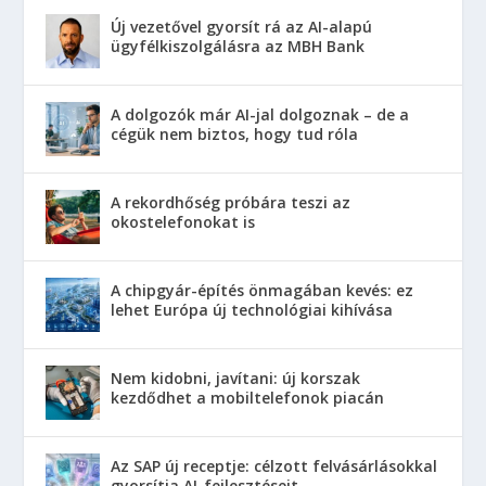
Új vezetővel gyorsít rá az AI-alapú
ügyfélkiszolgálásra az MBH Bank
A dolgozók már AI-jal dolgoznak – de a
cégük nem biztos, hogy tud róla
A rekordhőség próbára teszi az
okostelefonokat is
A chipgyár-építés önmagában kevés: ez
lehet Európa új technológiai kihívása
Nem kidobni, javítani: új korszak
kezdődhet a mobiltelefonok piacán
Az SAP új receptje: célzott felvásárlásokkal
gyorsítja AI-fejlesztéseit