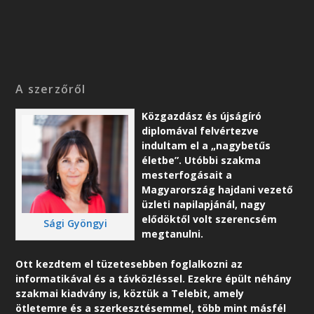
A szerzőről
Közgazdász és újságíró
diplomával felvértezve
indultam el a „nagybetűs
életbe”. Utóbbi szakma
mesterfogásait a
Magyarország hajdani vezető
üzleti napilapjánál, nagy
elődöktől volt szerencsém
Sági Gyöngyi
megtanulni.
Ott kezdtem el tüzetesebben foglalkozni az
informatikával és a távközléssel. Ezekre épült néhány
szakmai kiadvány is, köztük a Telebit, amely
ötletemre és a szerkesztésemmel, több mint másfél