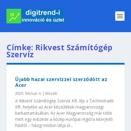
Címke:
Rikvest Számítógép
Szervíz
Újabb hazai szervízzel szerződött az
Acer
2025. február 4.
|
Mozaik
A Rikvest Számítógép Szerviz Kft. lép a Technotrade
Kft. helyébe az Acer készülékek magyarországi
karbantartásában. Az Acer Magyarország már több
mint egy évtizede a közép-európai régióra kiterjedő
háztól – házig módon látja el...