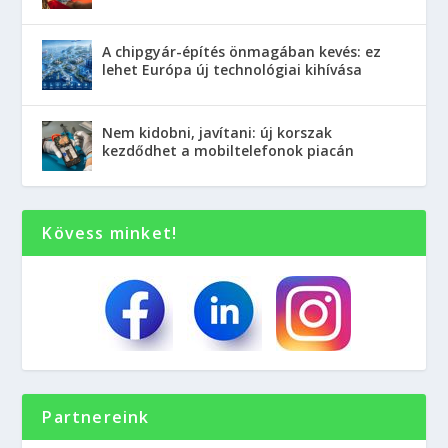
A chipgyár-építés önmagában kevés: ez
lehet Európa új technológiai kihívása
Nem kidobni, javítani: új korszak
kezdődhet a mobiltelefonok piacán
Kövess minket!
Partnereink