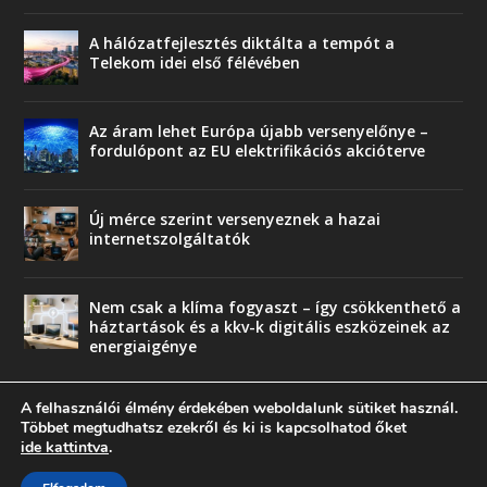
A hálózatfejlesztés diktálta a tempót a
Telekom idei első félévében
Az áram lehet Európa újabb versenyelőnye –
fordulópont az EU elektrifikációs akcióterve
Új mérce szerint versenyeznek a hazai
internetszolgáltatók
Nem csak a klíma fogyaszt – így csökkenthető a
háztartások és a kkv-k digitális eszközeinek az
energiaigénye
A felhasználói élmény érdekében weboldalunk sütiket használ.
Többet megtudhatsz ezekről és ki is kapcsolhatod őket
ide kattintva
.
© copyright 2018 Press-Comp Bt.