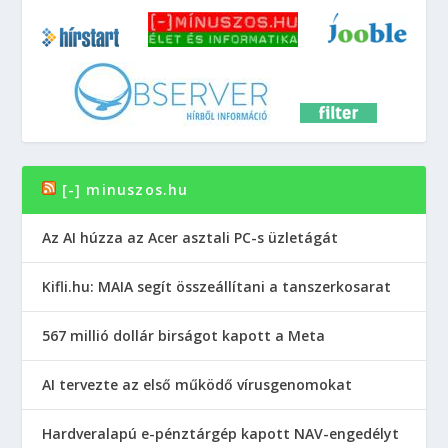
[-] minuszos.hu
Az AI húzza az Acer asztali PC-s üzletágát
Kifli.hu: MAIA segít összeállítani a tanszerkosarat
567 millió dollár birságot kapott a Meta
AI tervezte az első működő vírusgenomokat
Hardveralapú e-pénztárgép kapott NAV-engedélyt