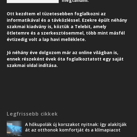
megtanulni.
Ott kezdtem el tüzetesebben foglalkozni az
informatikával és a távközléssel. Ezekre épült néhány
szakmai kiadvány is, köztük a Telebit, amely
ötletemre és a szerkesztésemmel, több mint másfél
évtizedig volt a lap havi melléklete.
Jó néhány éve dolgozom már az online világban is,
ennek részeként é
vek óta foglalkoztatott egy saját
szakmai oldal indítása.
Legfrissebb cikkek
A hőkupolák új korszakot nyitnak: így alakítják
át az otthonok komfortját és a klímapiacot