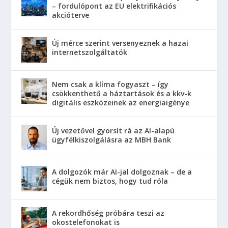
– fordulópont az EU elektrifikációs
akcióterve
Új mérce szerint versenyeznek a hazai
internetszolgáltatók
Nem csak a klíma fogyaszt – így
csökkenthető a háztartások és a kkv-k
digitális eszközeinek az energiaigénye
Új vezetővel gyorsít rá az AI-alapú
ügyfélkiszolgálásra az MBH Bank
A dolgozók már AI-jal dolgoznak – de a
cégük nem biztos, hogy tud róla
A rekordhőség próbára teszi az
okostelefonokat is