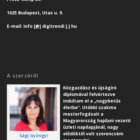
1025 Budapest, Utas u. 9.
E-mail: info [@] digitrendi [.] hu
A szerzőről
Közgazdász és újságíró
diplomával felvértezve
indultam el a „nagybetűs
életbe”. Utóbbi szakma
mesterfogásait a
Magyarország hajdani vezető
üzleti napilapjánál, nagy
elődöktől volt szerencsém
Sági Gyöngyi