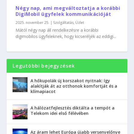
Négy nap, ami megváltoztatja a korábbi
DigiMobil ügyfelek kommunikációját
2025. november 25.
|
Szolgáltatás
,
Üzlet
Mától négy nap áll rendelkezésre a korábbi
digimobilos ügyfeleknek, hogy kicseréljék az eddigi...
Legutóbbi bejegyzések
A hőkupolák új korszakot nyitnak: így
alakítják át az otthonok komfortját és a
klímapiacot
A hálózatfejlesztés diktálta a tempót a
Telekom idei első félévében
Az áram lehet Európa újabb versenyelőnye