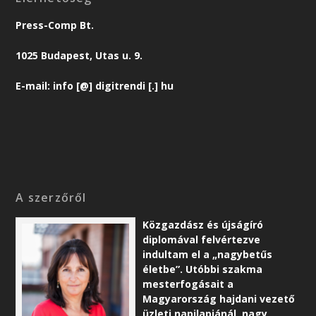
Press-Comp Bt.
1025 Budapest, Utas u. 9.
E-mail: info [@] digitrendi [.] hu
A szerzőről
Közgazdász és újságíró
diplomával felvértezve
indultam el a „nagybetűs
életbe”. Utóbbi szakma
mesterfogásait a
Magyarország hajdani vezető
üzleti napilapjánál, nagy