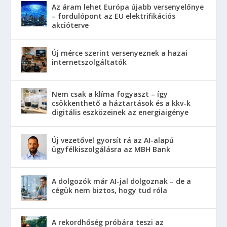
Az áram lehet Európa újabb versenyelőnye
– fordulópont az EU elektrifikációs
akcióterve
Új mérce szerint versenyeznek a hazai
internetszolgáltatók
Nem csak a klíma fogyaszt – így
csökkenthető a háztartások és a kkv-k
digitális eszközeinek az energiaigénye
Új vezetővel gyorsít rá az AI-alapú
ügyfélkiszolgálásra az MBH Bank
A dolgozók már AI-jal dolgoznak – de a
cégük nem biztos, hogy tud róla
A rekordhőség próbára teszi az