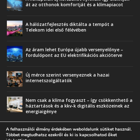
át az otthonok komfortját és a klímapiacot
A hálózatfejlesztés diktálta a tempót a
Telekom idei első félévében
Az áram lehet Európa újabb versenyelőnye –
fordulópont az EU elektrifikációs akcióterve
Új mérce szerint versenyeznek a hazai
internetszolgáltatók
Nem csak a klíma fogyaszt – így csökkenthető a
háztartások és a kkv-k digitális eszközeinek az
energiaigénye
A felhasználói élmény érdekében weboldalunk sütiket használ.
Többet megtudhatsz ezekről és ki is kapcsolhatod őket