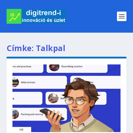
Címke:
Talkpal