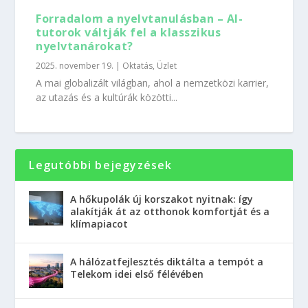
Forradalom a nyelvtanulásban – AI-
tutorok váltják fel a klasszikus
nyelvtanárokat?
2025. november 19.
|
Oktatás
,
Üzlet
A mai globalizált világban, ahol a nemzetközi karrier,
az utazás és a kultúrák közötti...
Legutóbbi bejegyzések
A hőkupolák új korszakot nyitnak: így
alakítják át az otthonok komfortját és a
klímapiacot
A hálózatfejlesztés diktálta a tempót a
Telekom idei első félévében