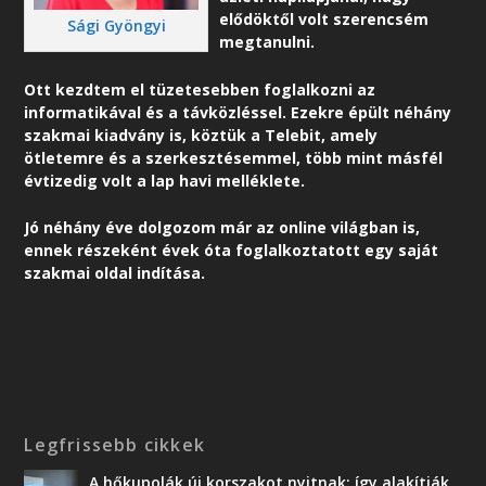
elődöktől volt szerencsém
Sági Gyöngyi
megtanulni.
Ott kezdtem el tüzetesebben foglalkozni az
informatikával és a távközléssel. Ezekre épült néhány
szakmai kiadvány is, köztük a Telebit, amely
ötletemre és a szerkesztésemmel, több mint másfél
évtizedig volt a lap havi melléklete.
Jó néhány éve dolgozom már az online világban is,
ennek részeként é
vek óta foglalkoztatott egy saját
szakmai oldal indítása.
Legfrissebb cikkek
A hőkupolák új korszakot nyitnak: így alakítják